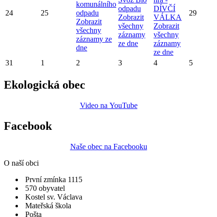
komunálního
odpadu
DÍVČÍ
24
25
odpadu
29
Zobrazit
VÁLKA
Zobrazit
všechny
Zobrazit
všechny
záznamy
všechny
záznamy ze
ze dne
záznamy
dne
ze dne
31
1
2
3
4
5
Ekologická obec
Video na YouTube
Facebook
Naše obec na Facebooku
O naší obci
První zmínka 1115
570 obyvatel
Kostel sv. Václava
Mateřská škola
Pošta