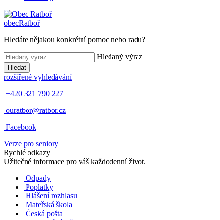
obec
Ratboř
Hledáte nějakou konkrétní pomoc nebo radu?
Hledaný výraz
Hledat
rozšířené vyhledávání
+420 321 790 227
ouratbor@ratbor.cz
Facebook
Verze pro seniory
Rychlé odkazy
Užitečné informace pro váš každodenní život.
Odpady
Poplatky
Hlášení rozhlasu
Mateřská škola
Česká pošta