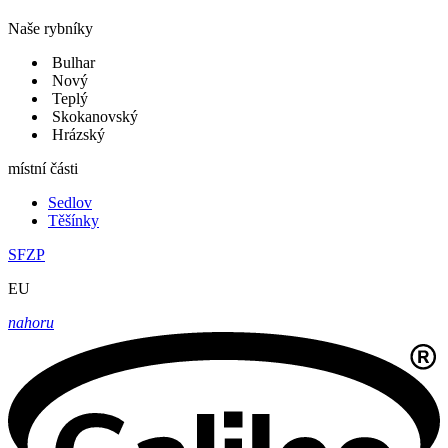
Naše rybníky
Bulhar
Nový
Teplý
Skokanovský
Hrázský
místní části
Sedlov
Těšínky
SFZP
EU
nahoru