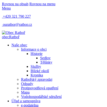
Rovnou na obsah
Rovnou na menu
Menu
+420 321 790 227
ouratbor@ratbor.cz
obec
Ratboř
Naše obec
Informace o obci
Historie
Sedlov
Těšínky
Služby
Blízké okolí
Kronika
Ratbořský zpravodaj
Odpady
Protipovodňová opatření
Mapa
Vodohospodářské sdružení
Úřad a samospráva
e-podatelna