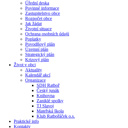
Úřední deska
Povinné informace
Zastupitelstvo obce
Rozpočet obce
Jak žádat
Životní situace
Ochrana osobních údajů
Poplatky
Povodňový plán
Územní plán
Strategický plán
Krizový plán
Život v obci
Aktuality
Kalendář akcí
Organizace
SDH Ratboř
Český junák
Knihovna
Zaniklé spolky
TJ Slavoj
Mateřská škola
Klub Ratbořáček o.s.
Praktické info
Kontakty