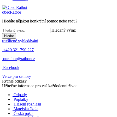
obec
Ratboř
Hledáte nějakou konkrétní pomoc nebo radu?
Hledaný výraz
Hledat
rozšířené vyhledávání
+420 321 790 227
ouratbor@ratbor.cz
Facebook
Verze pro seniory
Rychlé odkazy
Užitečné informace pro váš každodenní život.
Odpady
Poplatky
Hlášení rozhlasu
Mateřská škola
Česká pošta