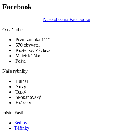
Facebook
Naše obec na Facebooku
O naší obci
První zmínka 1115
570 obyvatel
Kostel sv. Václava
Mateřská škola
Pošta
Naše rybníky
Bulhar
Nový
Teplý
Skokanovský
Hrázský
místní části
Sedlov
Těšínky