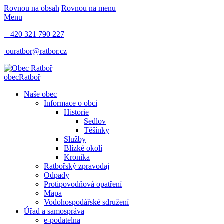
Rovnou na obsah
Rovnou na menu
Menu
+420 321 790 227
ouratbor@ratbor.cz
obec
Ratboř
Naše obec
Informace o obci
Historie
Sedlov
Těšínky
Služby
Blízké okolí
Kronika
Ratbořský zpravodaj
Odpady
Protipovodňová opatření
Mapa
Vodohospodářské sdružení
Úřad a samospráva
e-podatelna