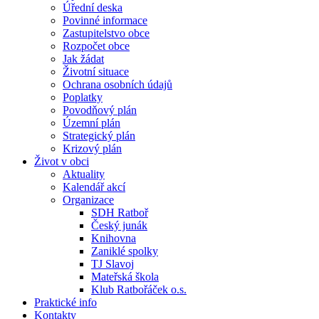
Úřední deska
Povinné informace
Zastupitelstvo obce
Rozpočet obce
Jak žádat
Životní situace
Ochrana osobních údajů
Poplatky
Povodňový plán
Územní plán
Strategický plán
Krizový plán
Život v obci
Aktuality
Kalendář akcí
Organizace
SDH Ratboř
Český junák
Knihovna
Zaniklé spolky
TJ Slavoj
Mateřská škola
Klub Ratbořáček o.s.
Praktické info
Kontakty