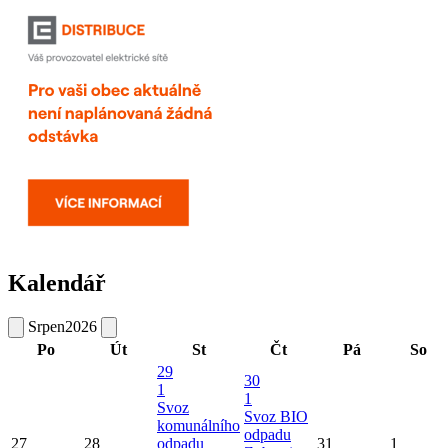
Kalendář
Srpen
2026
Po
Út
St
Čt
Pá
So
29
30
1
1
Svoz
Svoz BIO
komunálního
odpadu
27
28
odpadu
31
1