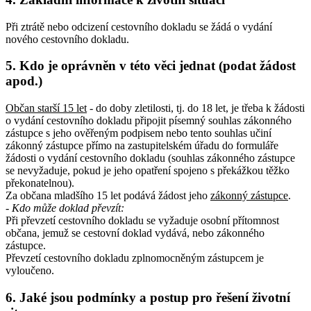
Při ztrátě nebo odcizení cestovního dokladu se žádá o vydání
nového cestovního dokladu.
5. Kdo je oprávněn v této věci jednat (podat žádost
apod.)
Občan starší 15 let
- do doby zletilosti, tj. do 18 let, je třeba k žádosti
o vydání cestovního dokladu připojit písemný souhlas zákonného
zástupce s jeho ověřeným podpisem nebo tento souhlas učiní
zákonný zástupce přímo na zastupitelském úřadu do formuláře
žádosti o vydání cestovního dokladu (souhlas zákonného zástupce
se nevyžaduje, pokud je jeho opatření spojeno s překážkou těžko
překonatelnou).
Za občana mladšího 15 let podává žádost jeho
zákonný zástupce
.
- Kdo může doklad převzít
:
Při převzetí cestovního dokladu se vyžaduje osobní přítomnost
občana, jemuž se cestovní doklad vydává, nebo zákonného
zástupce.
Převzetí cestovního dokladu zplnomocněným zástupcem je
vyloučeno.
6. Jaké jsou podmínky a postup pro řešení životní