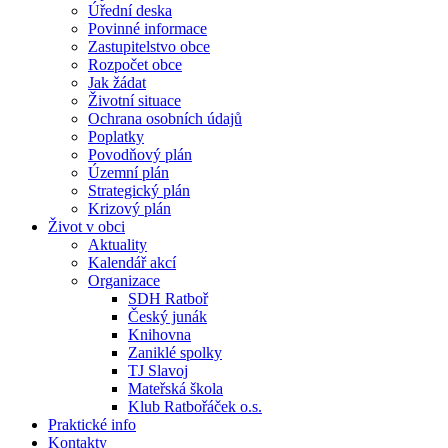
Úřední deska
Povinné informace
Zastupitelstvo obce
Rozpočet obce
Jak žádat
Životní situace
Ochrana osobních údajů
Poplatky
Povodňový plán
Územní plán
Strategický plán
Krizový plán
Život v obci
Aktuality
Kalendář akcí
Organizace
SDH Ratboř
Český junák
Knihovna
Zaniklé spolky
TJ Slavoj
Mateřská škola
Klub Ratbořáček o.s.
Praktické info
Kontakty