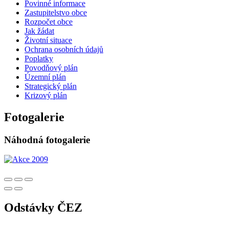
Povinné informace
Zastupitelstvo obce
Rozpočet obce
Jak žádat
Životní situace
Ochrana osobních údajů
Poplatky
Povodňový plán
Územní plán
Strategický plán
Krizový plán
Fotogalerie
Náhodná fotogalerie
Odstávky ČEZ