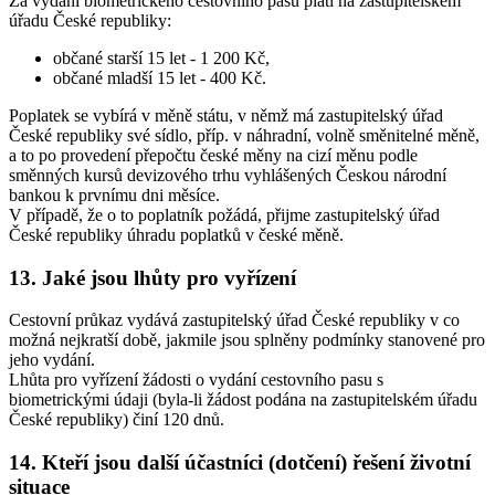
Za vydání biometrického cestovního pasu platí na zastupitelském
úřadu České republiky:
občané starší 15 let - 1 200 Kč,
občané mladší 15 let - 400 Kč.
Poplatek se vybírá v měně státu, v němž má zastupitelský úřad
České republiky své sídlo, příp. v náhradní, volně směnitelné měně,
a to po provedení přepočtu české měny na cizí měnu podle
směnných kursů devizového trhu vyhlášených Českou národní
bankou k prvnímu dni měsíce.
V případě, že o to poplatník požádá, přijme zastupitelský úřad
České republiky úhradu poplatků v české měně.
13. Jaké jsou lhůty pro vyřízení
Cestovní průkaz vydává zastupitelský úřad České republiky v co
možná nejkratší době, jakmile jsou splněny podmínky stanovené pro
jeho vydání.
Lhůta pro vyřízení žádosti o vydání cestovního pasu s
biometrickými údaji (byla-li žádost podána na zastupitelském úřadu
České republiky) činí 120 dnů.
14. Kteří jsou další účastníci (dotčení) řešení životní
situace