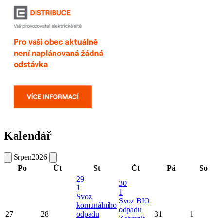
Kalendář
Srpen
2026
Po
Út
St
Čt
Pá
So
29
30
1
1
Svoz
Svoz BIO
komunálního
odpadu
27
28
odpadu
31
1