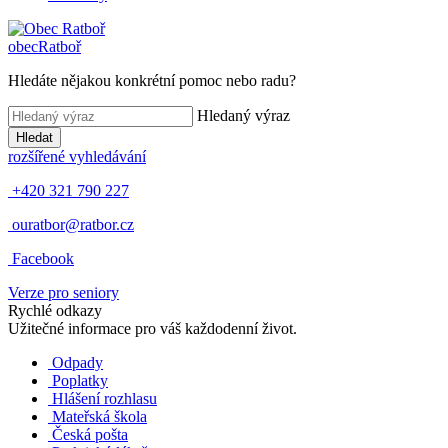
obec
Ratboř
Hledáte nějakou konkrétní pomoc nebo radu?
Hledaný výraz
Hledat
rozšířené vyhledávání
+420 321 790 227
ouratbor@ratbor.cz
Facebook
Verze pro seniory
Rychlé odkazy
Užitečné informace pro váš každodenní život.
Odpady
Poplatky
Hlášení rozhlasu
Mateřská škola
Česká pošta