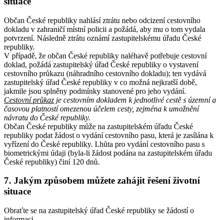
situace
Občan České republiky nahlásí ztrátu nebo odcizení cestovního
dokladu v zahraničí místní policii a požádá, aby mu o tom vydala
potvrzení. Následně ztrátu oznámí zastupitelskému úřadu České
republiky.
V případě, že občan České republiky naléhavě potřebuje cestovní
doklad, požádá zastupitelský úřad České republiky o vystavení
cestovního průkazu (náhradního cestovního dokladu); ten vydává
zastupitelský úřad České republiky v co možná nejkratší době,
jakmile jsou splněny podmínky stanovené pro jeho vydání.
Cestovní průkaz
je cestovním dokladem k jednotlivé cestě s územní a
časovou platností omezenou účelem cesty, zejména k umožnění
návratu do České republiky.
Občan České republiky může na zastupitelském úřadu České
republiky podat žádost o vydání cestovního pasu, která je zasílána k
vyřízení do České republiky. Lhůta pro vydání cestovního pasu s
biometrickými údaji (byla-li žádost podána na zastupitelském úřadu
České republiky) činí 120 dnů.
7. Jakým způsobem můžete zahájit řešení životní
situace
Obraťte se na zastupitelský úřad České republiky se žádostí o
informaci.