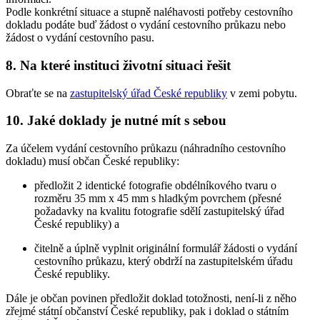
Podle konkrétní situace a stupně naléhavosti potřeby cestovního
dokladu podáte buď žádost o vydání cestovního průkazu nebo
žádost o vydání cestovního pasu.
8. Na které instituci životní situaci řešit
Obraťte se na
zastupitelský úřad České republiky
v zemi pobytu.
10. Jaké doklady je nutné mít s sebou
Za účelem vydání cestovního průkazu (náhradního cestovního
dokladu) musí občan České republiky:
předložit 2 identické fotografie obdélníkového tvaru o
rozměru 35 mm x 45 mm s hladkým povrchem (přesné
požadavky na kvalitu fotografie sdělí zastupitelský úřad
České republiky) a
čitelně a úplně vyplnit originální formulář žádosti o vydání
cestovního průkazu, který obdrží na zastupitelském úřadu
České republiky.
Dále je občan povinen předložit doklad totožnosti, není-li z něho
zřejmé státní občanství České republiky, pak i doklad o státním