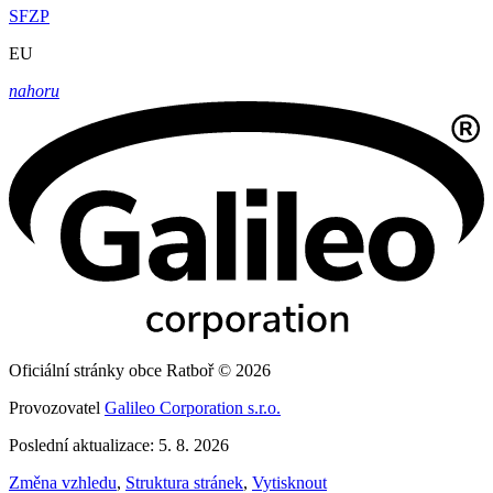
SFZP
EU
nahoru
Oficiální stránky obce Ratboř © 2026
Provozovatel
Galileo Corporation s.r.o.
Poslední aktualizace: 5. 8. 2026
Změna vzhledu
,
Struktura stránek
,
Vytisknout