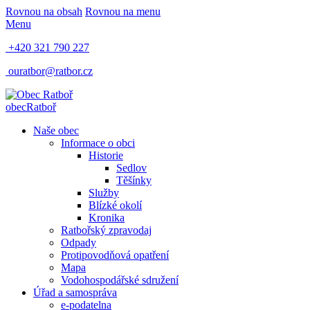
Rovnou na obsah
Rovnou na menu
Menu
+420 321 790 227
ouratbor@ratbor.cz
obec
Ratboř
Naše obec
Informace o obci
Historie
Sedlov
Těšínky
Služby
Blízké okolí
Kronika
Ratbořský zpravodaj
Odpady
Protipovodňová opatření
Mapa
Vodohospodářské sdružení
Úřad a samospráva
e-podatelna