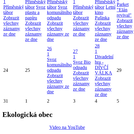
1
Příměstský
Příměstský
1
Příměstský
Parket
Příměstský
tábor
Svoz
tábor
Svoz
Příměstský
tábor
Letní
"Elán
tábor
plastu a
komunálního
tábor
kino
revival"
Zobrazit
papíru
odpadu
Zobrazit
Pašinka
Zobrazit
všechny
Zobrazit
Zobrazit
všechny
Zobrazit
všechny
záznamy
všechny
všechny
záznamy
všechny
záznamy
ze dne
záznamy
záznamy ze
ze dne
záznamy
ze dne
ze dne
dne
ze dne
28
26
27
1
1
1
Divadelní
Svoz
Svoz Bio
hra -
komunálního
odpadu
DÍVČÍ
24
25
odpadu
29
Zobrazit
VÁLKA
Zobrazit
všechny
Zobrazit
všechny
záznamy
všechny
záznamy ze
ze dne
záznamy
dne
ze dne
31
1
2
3
4
5
Ekologická obec
Video na YouTube