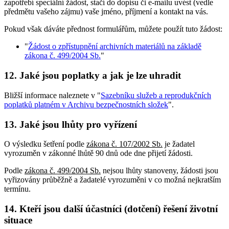
zapotřebí speciální žádost, stačí do dopisu či e-mailu uvést (vedle
předmětu vašeho zájmu) vaše jméno, příjmení a kontakt na vás.
Pokud však dáváte přednost formulářům, můžete použít tuto žádost:
"
Žádost o zpřístupnění archivních materiálů na základě
zákona č. 499/2004 Sb.
"
12. Jaké jsou poplatky a jak je lze uhradit
Bližší informace naleznete v "
Sazebníku služeb a reprodukčních
poplatků platném v Archivu bezpečnostních složek
".
13. Jaké jsou lhůty pro vyřízení
O výsledku šetření podle
zákona č. 107/2002 Sb.
je žadatel
vyrozuměn v zákonné lhůtě 90 dnů ode dne přijetí žádosti.
Podle
zákona č. 499/2004 Sb.
nejsou lhůty stanoveny, žádosti jsou
vyřizovány průběžně a žadatelé vyrozuměni v co možná nejkratším
termínu.
14. Kteří jsou další účastníci (dotčení) řešení životní
situace