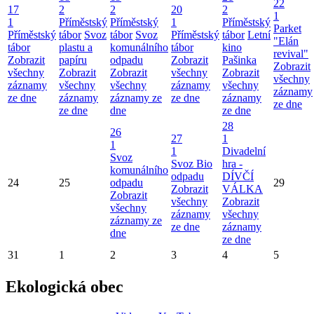
22
17
2
2
20
2
1
1
Příměstský
Příměstský
1
Příměstský
Parket
Příměstský
tábor
Svoz
tábor
Svoz
Příměstský
tábor
Letní
"Elán
tábor
plastu a
komunálního
tábor
kino
revival"
Zobrazit
papíru
odpadu
Zobrazit
Pašinka
Zobrazit
všechny
Zobrazit
Zobrazit
všechny
Zobrazit
všechny
záznamy
všechny
všechny
záznamy
všechny
záznamy
ze dne
záznamy
záznamy ze
ze dne
záznamy
ze dne
ze dne
dne
ze dne
28
26
27
1
1
1
Divadelní
Svoz
Svoz Bio
hra -
komunálního
odpadu
DÍVČÍ
24
25
odpadu
29
Zobrazit
VÁLKA
Zobrazit
všechny
Zobrazit
všechny
záznamy
všechny
záznamy ze
ze dne
záznamy
dne
ze dne
31
1
2
3
4
5
Ekologická obec