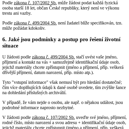
Podle
zákona č. 107/2002 Sb.
může žádost podat každá fyzická
osoba starší 18 let, občan České republiky, který není ve výkonu
trestu ani vazby.
Podle
zákona č. 499/2004 Sb.
není žadatel blíže specifikován, tzn.
může požádat kdokoliv.
6. Jaké jsou podmínky a postup pro řešení životní
situace
U žádosti podle
zákona č. 499/2004 Sb.
stačí uvést vaše jméno,
příjmení a kontakt na vás + samozřejmě identifikační údaje osob,
jejichž materiály chcete zpřístupnit (jméno a příjmení, příp. veškerá
dřívější příjmení, datum narození, příp. místo atp.).
Tyto "vstupní informace" však nemusí být pro hledání dostatečné;
čím více doplňujících údajů k dané osobě uvedete, tím zvýšíte šance
na dohledání příslušných archiválií.
V případě, že vám nejde o osobu, ale např. o nějakou událost, jsou
podrobné informace naprosto nezbytné.
V žádosti podle
zákona č. 107/2002 Sb.
uveďte své jméno, příjmení,
rodné číslo, místo narození a svou adresu + identifikační údaje osob,
jejichž materiály chcete zpřístupnit (jméno a příjmení, příp. veškerá