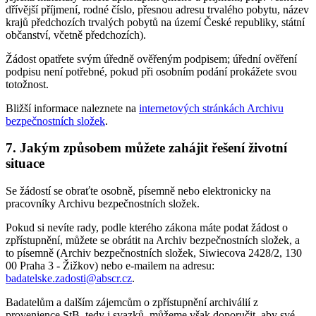
dřívější příjmení, rodné číslo, přesnou adresu trvalého pobytu, název
krajů předchozích trvalých pobytů na území České republiky, státní
občanství, včetně předchozích).
Žádost opatřete svým úředně ověřeným podpisem; úřední ověření
podpisu není potřebné, pokud při osobním podání prokážete svou
totožnost.
Bližší informace naleznete na
internetových stránkách Archivu
bezpečnostních složek
.
7. Jakým způsobem můžete zahájit řešení životní
situace
Se žádostí se obraťte osobně, písemně nebo elektronicky na
pracovníky Archivu bezpečnostních složek.
Pokud si nevíte rady, podle kterého zákona máte podat žádost o
zpřístupnění, můžete se obrátit na Archiv bezpečnostních složek, a
to písemně (Archiv bezpečnostních složek, Siwiecova 2428/2, 130
00 Praha 3 - Žižkov) nebo e-mailem na adresu:
badatelske.zadosti@abscr.cz
.
Badatelům a dalším zájemcům o zpřístupnění archiválií z
provenience StB, tedy i svazků, můžeme však doporučit, aby své