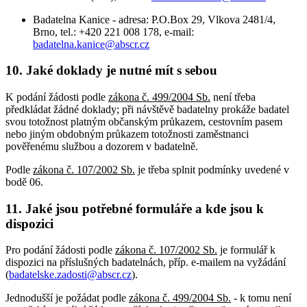
Badatelna Kanice - adresa: P.O.Box 29, Vlkova 2481/4,
Brno, tel.: +420 221 008 178, e-mail:
badatelna.kanice@abscr.cz
10. Jaké doklady je nutné mít s sebou
K podání žádosti podle
zákona č. 499/2004 Sb.
není třeba
předkládat žádné doklady; při návštěvě badatelny prokáže badatel
svou totožnost platným občanským průkazem, cestovním pasem
nebo jiným obdobným průkazem totožnosti zaměstnanci
pověřenému službou a dozorem v badatelně.
Podle
zákona č. 107/2002 Sb.
je třeba splnit podmínky uvedené v
bodě 06.
11. Jaké jsou potřebné formuláře a kde jsou k
dispozici
Pro podání žádosti podle
zákona č. 107/2002 Sb.
je formulář k
dispozici na příslušných badatelnách, příp. e-mailem na vyžádání
(
badatelske.zadosti@abscr.cz
).
Jednodušší je požádat podle
zákona č. 499/2004 Sb.
- k tomu není