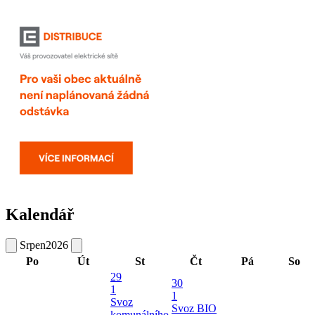
Kalendář
Srpen
2026
Po
Út
St
Čt
Pá
So
29
30
1
1
Svoz
Svoz BIO
komunálního