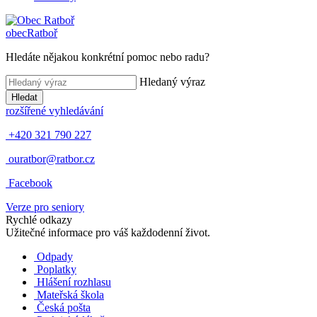
obec
Ratboř
Hledáte nějakou konkrétní pomoc nebo radu?
Hledaný výraz
Hledat
rozšířené vyhledávání
+420 321 790 227
ouratbor@ratbor.cz
Facebook
Verze pro seniory
Rychlé odkazy
Užitečné informace pro váš každodenní život.
Odpady
Poplatky
Hlášení rozhlasu
Mateřská škola
Česká pošta