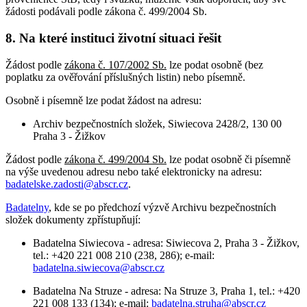
žádosti podávali podle zákona č. 499/2004 Sb.
8. Na které instituci životní situaci řešit
Žádost podle
zákona č. 107/2002 Sb.
lze podat osobně (bez
poplatku za ověřování příslušných listin) nebo písemně.
Osobně i písemně lze podat žádost na adresu:
Archiv bezpečnostních složek, Siwiecova 2428/2, 130 00
Praha 3 - Žižkov
Žádost podle
zákona č. 499/2004 Sb.
lze podat osobně či písemně
na výše uvedenou adresu nebo také elektronicky na adresu:
badatelske.zadosti@abscr.cz
.
Badatelny
, kde se po předchozí výzvě Archivu bezpečnostních
složek dokumenty zpřístupňují:
Badatelna Siwiecova - adresa: Siwiecova 2, Praha 3 - Žižkov,
tel.: +420 221 008 210 (238, 286); e-mail:
badatelna.siwiecova@abscr.cz
Badatelna Na Struze - adresa: Na Struze 3, Praha 1, tel.: +420
221 008 133 (134); e-mail:
badatelna.struha@abscr.cz