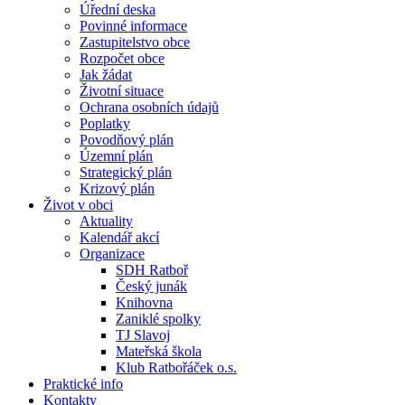
Úřední deska
Povinné informace
Zastupitelstvo obce
Rozpočet obce
Jak žádat
Životní situace
Ochrana osobních údajů
Poplatky
Povodňový plán
Územní plán
Strategický plán
Krizový plán
Život v obci
Aktuality
Kalendář akcí
Organizace
SDH Ratboř
Český junák
Knihovna
Zaniklé spolky
TJ Slavoj
Mateřská škola
Klub Ratbořáček o.s.
Praktické info
Kontakty