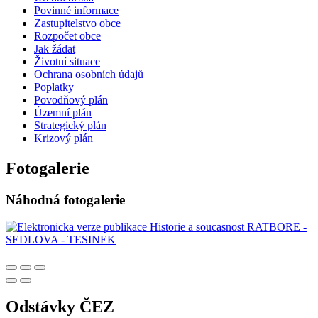
Povinné informace
Zastupitelstvo obce
Rozpočet obce
Jak žádat
Životní situace
Ochrana osobních údajů
Poplatky
Povodňový plán
Územní plán
Strategický plán
Krizový plán
Fotogalerie
Náhodná fotogalerie
Odstávky ČEZ