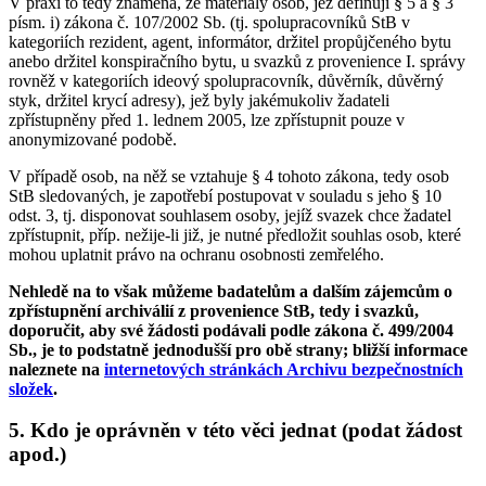
V praxi to tedy znamená, že materiály osob, jež definují § 5 a § 3
písm. i) zákona č. 107/2002 Sb. (tj. spolupracovníků StB v
kategoriích rezident, agent, informátor, držitel propůjčeného bytu
anebo držitel konspiračního bytu, u svazků z provenience I. správy
rovněž v kategoriích ideový spolupracovník, důvěrník, důvěrný
styk, držitel krycí adresy), jež byly jakémukoliv žadateli
zpřístupněny před 1. lednem 2005, lze zpřístupnit pouze v
anonymizované podobě.
V případě osob, na něž se vztahuje § 4 tohoto zákona, tedy osob
StB sledovaných, je zapotřebí postupovat v souladu s jeho § 10
odst. 3, tj. disponovat souhlasem osoby, jejíž svazek chce žadatel
zpřístupnit, příp. nežije-li již, je nutné předložit souhlas osob, které
mohou uplatnit právo na ochranu osobnosti zemřelého.
Nehledě na to však můžeme badatelům a dalším zájemcům o
zpřístupnění archiválií z provenience StB, tedy i svazků,
doporučit, aby své žádosti podávali podle zákona č. 499/2004
Sb., je to podstatně jednodušší pro obě strany; bližší informace
naleznete na
internetových stránkách Archivu bezpečnostních
složek
.
5. Kdo je oprávněn v této věci jednat (podat žádost
apod.)