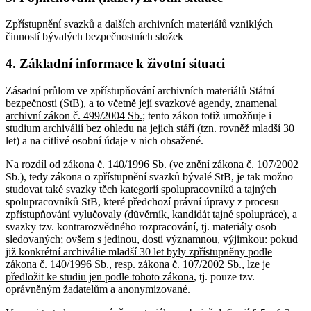
Zpřístupnění svazků a dalších archivních materiálů vzniklých
činností bývalých bezpečnostních složek
4. Základní informace k životní situaci
Zásadní průlom ve zpřístupňování archivních materiálů Státní
bezpečnosti (StB), a to včetně její svazkové agendy, znamenal
archivní zákon č. 499/2004 Sb.
; tento zákon totiž umožňuje i
studium archiválií bez ohledu na jejich stáří (tzn. rovněž mladší 30
let) a na citlivé osobní údaje v nich obsažené.
Na rozdíl od zákona č. 140/1996 Sb. (ve znění zákona č. 107/2002
Sb.), tedy zákona o zpřístupnění svazků bývalé StB, je tak možno
studovat také svazky těch kategorií spolupracovníků a tajných
spolupracovníků StB, které předchozí právní úpravy z procesu
zpřístupňování vylučovaly (důvěrník, kandidát tajné spolupráce), a
svazky tzv. kontrarozvědného rozpracování, tj. materiály osob
sledovaných; ovšem s jedinou, dosti významnou, výjimkou:
pokud
již konkrétní archiválie mladší 30 let byly zpřístupněny podle
zákona č. 140/1996 Sb., resp. zákona č. 107/2002 Sb., lze je
předložit ke studiu jen podle tohoto zákona
, tj. pouze tzv.
oprávněným žadatelům a anonymizované.