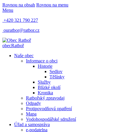
Rovnou na obsah
Rovnou na menu
Menu
+420 321 790 227
ouratbor@ratbor.cz
obec
Ratboř
Naše obec
Informace o obci
Historie
Sedlov
Těšínky
Služby
Blízké okolí
Kronika
Ratbořský zpravodaj
Odpady
Protipovodňová opatření
Mapa
Vodohospodářské sdružení
Úřad a samospráva
e-podatelna