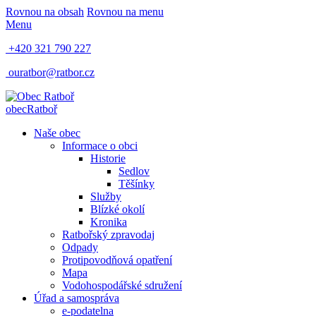
Rovnou na obsah
Rovnou na menu
Menu
+420 321 790 227
ouratbor@ratbor.cz
obec
Ratboř
Naše obec
Informace o obci
Historie
Sedlov
Těšínky
Služby
Blízké okolí
Kronika
Ratbořský zpravodaj
Odpady
Protipovodňová opatření
Mapa
Vodohospodářské sdružení
Úřad a samospráva
e-podatelna