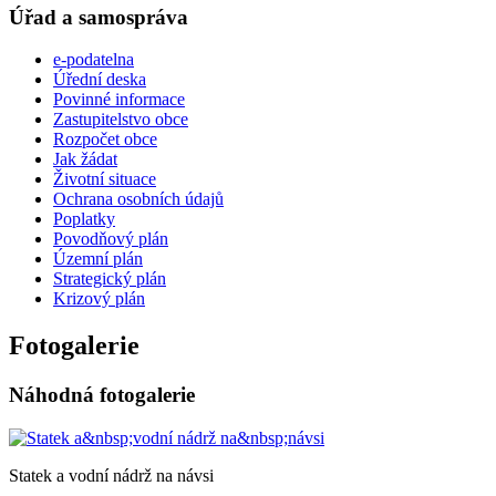
Úřad a samospráva
e-podatelna
Úřední deska
Povinné informace
Zastupitelstvo obce
Rozpočet obce
Jak žádat
Životní situace
Ochrana osobních údajů
Poplatky
Povodňový plán
Územní plán
Strategický plán
Krizový plán
Fotogalerie
Náhodná fotogalerie
Statek a vodní nádrž na návsi