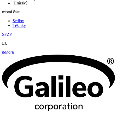
Hrázský
místní části
Sedlov
Těšínky
SFZP
EU
nahoru