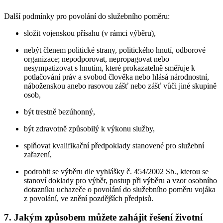
Další podmínky pro povolání do služebního poměru:
složit vojenskou přísahu (v rámci výběru),
nebýt členem politické strany, politického hnutí, odborové
organizace; nepodporovat, nepropagovat nebo
nesympatizovat s hnutím, které prokazatelně směřuje k
potlačování práv a svobod člověka nebo hlásá národnostní,
náboženskou anebo rasovou zášť nebo zášť vůči jiné skupině
osob,
být trestně bezúhonný,
být zdravotně způsobilý k výkonu služby,
splňovat kvalifikační předpoklady stanovené pro služební
zařazení,
podrobit se výběru dle vyhlášky č. 454/2002 Sb., kterou se
stanoví doklady pro výběr, postup při výběru a vzor osobního
dotazníku uchazeče o povolání do služebního poměru vojáka
z povolání, ve znění pozdějších předpisů.
7. Jakým způsobem můžete zahájit řešení životní