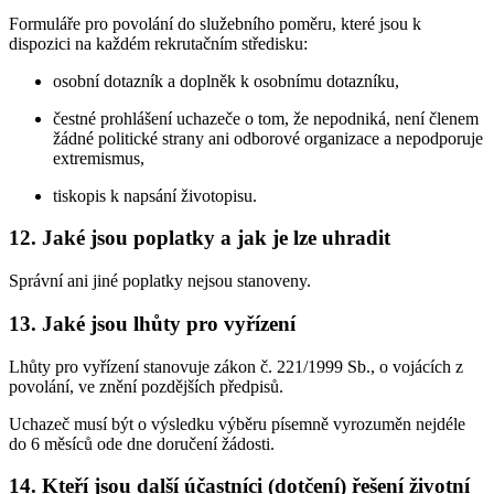
Formuláře pro povolání do služebního poměru, které jsou k
dispozici na každém rekrutačním středisku:
osobní dotazník a doplněk k osobnímu dotazníku,
čestné prohlášení uchazeče o tom, že nepodniká, není členem
žádné politické strany ani odborové organizace a nepodporuje
extremismus,
tiskopis k napsání životopisu.
12. Jaké jsou poplatky a jak je lze uhradit
Správní ani jiné poplatky nejsou stanoveny.
13. Jaké jsou lhůty pro vyřízení
Lhůty pro vyřízení stanovuje zákon č. 221/1999 Sb., o vojácích z
povolání, ve znění pozdějších předpisů.
Uchazeč musí být o výsledku výběru písemně vyrozuměn nejdéle
do 6 měsíců ode dne doručení žádosti.
14. Kteří jsou další účastníci (dotčení) řešení životní