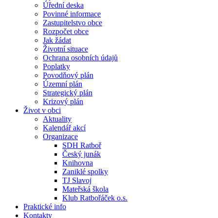
Úřední deska
Povinné informace
Zastupitelstvo obce
Rozpočet obce
Jak žádat
Životní situace
Ochrana osobních údajů
Poplatky
Povodňový plán
Územní plán
Strategický plán
Krizový plán
Život v obci
Aktuality
Kalendář akcí
Organizace
SDH Ratboř
Český junák
Knihovna
Zaniklé spolky
TJ Slavoj
Mateřská škola
Klub Ratbořáček o.s.
Praktické info
Kontakty