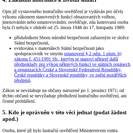
Opis již vystaveného lustračního osvědčení je vydáván pro účely
výkonu zákonem stanovených funkcí obsazovaných volbou,
jmenováním nebo ustanovováním; osvědčuje, zda lustrovaná osoba
byla či nebyla v období od 25. února 1948 do 17. listopadu 1989:
příslušníkem Sboru národní bezpečnosti zařazeným ve složce
Státní bezpečnosti,
evidována v materiálech Státní bezpečnosti jako
spolupracovník ve smyslu
ustanovení § 2 odst. 1 písm. b)
zákona č. 451/1991 Sb., kterým se stanoví některé další
předpoklady pro výkon některých funkcí ve státních orgánech
a organizacích České a Slovenské Federativní Republiky,
České republiky a Slovenské republiky, ve znění pozdějších
předpisů
.
Zákon se nevztahuje na občany narozené po 1. prosinci 1971; od
těchto občanů se nevyžaduje předložení lustračního osvědčení, ani
čestné prohlášení.
5. Kdo je oprávněn v této věci jednat (podat žádost
apod.)
Osoba, které již bylo lustrační osvědčení Ministerstvem vnitra