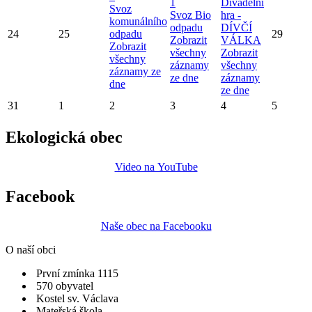
1
Divadelní
Svoz
Svoz Bio
hra -
komunálního
odpadu
DÍVČÍ
24
25
odpadu
29
Zobrazit
VÁLKA
Zobrazit
všechny
Zobrazit
všechny
záznamy
všechny
záznamy ze
ze dne
záznamy
dne
ze dne
31
1
2
3
4
5
Ekologická obec
Video na YouTube
Facebook
Naše obec na Facebooku
O naší obci
První zmínka 1115
570 obyvatel
Kostel sv. Václava
Mateřská škola