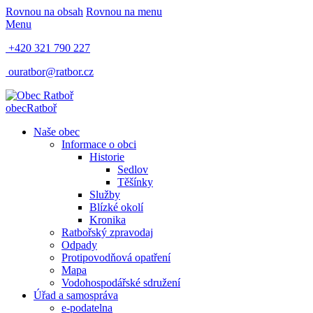
Rovnou na obsah
Rovnou na menu
Menu
+420 321 790 227
ouratbor@ratbor.cz
obec
Ratboř
Naše obec
Informace o obci
Historie
Sedlov
Těšínky
Služby
Blízké okolí
Kronika
Ratbořský zpravodaj
Odpady
Protipovodňová opatření
Mapa
Vodohospodářské sdružení
Úřad a samospráva
e-podatelna