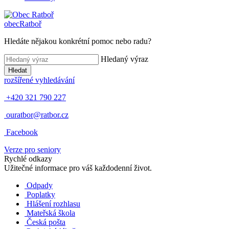
obec
Ratboř
Hledáte nějakou konkrétní pomoc nebo radu?
Hledaný výraz
Hledat
rozšířené vyhledávání
+420 321 790 227
ouratbor@ratbor.cz
Facebook
Verze pro seniory
Rychlé odkazy
Užitečné informace pro váš každodenní život.
Odpady
Poplatky
Hlášení rozhlasu
Mateřská škola
Česká pošta