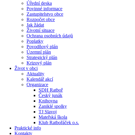
Úřední deska
Povinné informace
Zastupitelstvo obce
Rozpočet obce
Jak žádat
Životní situace
Ochrana osobních údajů
Poplatky
Povodňový plán
Územní plán
Strategický plán
Krizový plán
Život v obci
Aktuality
Kalendář akcí
Organizace
SDH Ratboř
Český junák
Knihovna
Zaniklé spolky
TJ Slavoj
Mateřská škola
Klub Ratbořáček o.s.
Praktické info
Kontakty