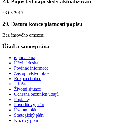
28. Popis byl naposledy aktualizován
23.03.2015
29. Datum konce platnosti popisu
Bez časového omezení.
Úřad a samospráva
e-podatelna
Úřední deska
Povinné informace
Zastupitelstvo obce
Rozpočet obce
Jak žádat
Životní situace
Ochrana osobních údajů
Poplatky
Povodňový plán
Územní plán
Strategický plán
Krizový plán