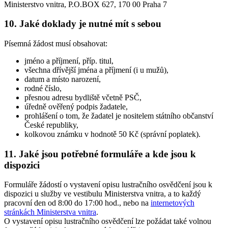
Ministerstvo vnitra, P.O.BOX 627, 170 00 Praha 7
10. Jaké doklady je nutné mít s sebou
Písemná žádost musí obsahovat:
jméno a příjmení, příp. titul,
všechna dřívější jména a příjmení (i u mužů),
datum a místo narození,
rodné číslo,
přesnou adresu bydliště včetně PSČ,
úředně ověřený podpis žadatele,
prohlášení o tom, že žadatel je nositelem státního občanství
České republiky,
kolkovou známku v hodnotě 50 Kč (správní poplatek).
11. Jaké jsou potřebné formuláře a kde jsou k
dispozici
Formuláře žádostí o vystavení opisu lustračního osvědčení jsou k
dispozici u služby ve vestibulu Ministerstva vnitra, a to každý
pracovní den od 8:00 do 17:00 hod., nebo na
internetových
stránkách Ministerstva vnitra
.
O vystavení opisu lustračního osvědčení lze požádat také volnou