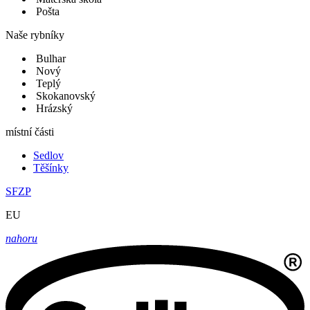
Pošta
Naše rybníky
Bulhar
Nový
Teplý
Skokanovský
Hrázský
místní části
Sedlov
Těšínky
SFZP
EU
nahoru