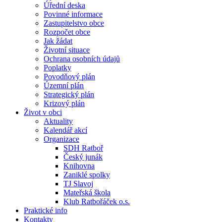
Úřední deska
Povinné informace
Zastupitelstvo obce
Rozpočet obce
Jak žádat
Životní situace
Ochrana osobních údajů
Poplatky
Povodňový plán
Územní plán
Strategický plán
Krizový plán
Život v obci
Aktuality
Kalendář akcí
Organizace
SDH Ratboř
Český junák
Knihovna
Zaniklé spolky
TJ Slavoj
Mateřská škola
Klub Ratbořáček o.s.
Praktické info
Kontakty