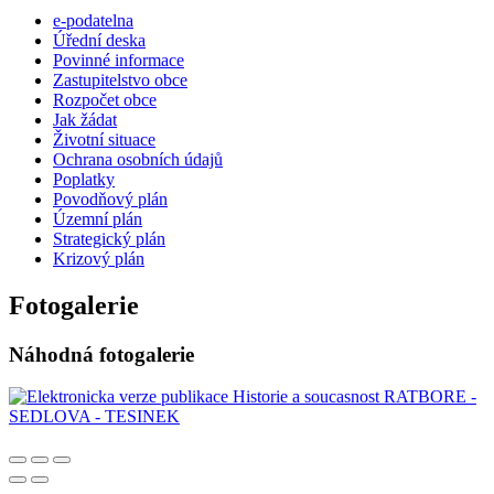
e-podatelna
Úřední deska
Povinné informace
Zastupitelstvo obce
Rozpočet obce
Jak žádat
Životní situace
Ochrana osobních údajů
Poplatky
Povodňový plán
Územní plán
Strategický plán
Krizový plán
Fotogalerie
Náhodná fotogalerie