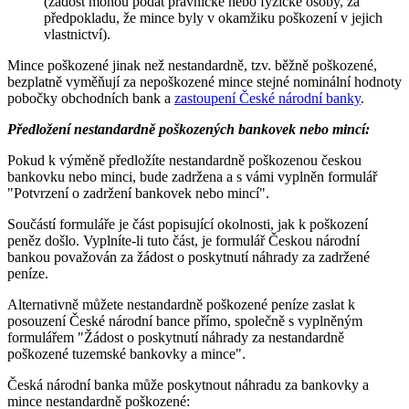
(žádost mohou podat právnické nebo fyzické osoby, za
předpokladu, že mince byly v okamžiku poškození v jejich
vlastnictví).
Mince poškozené jinak než nestandardně, tzv. běžně poškozené,
bezplatně vyměňují za nepoškozené mince stejné nominální hodnoty
pobočky obchodních bank a
zastoupení České národní banky
.
Předložení nestandardně poškozených bankovek nebo mincí:
Pokud k výměně předložíte nestandardně poškozenou českou
bankovku nebo minci, bude zadržena a s vámi vyplněn formulář
"Potvrzení o zadržení bankovek nebo mincí".
Součástí formuláře je část popisující okolnosti, jak k poškození
peněz došlo. Vyplníte-li tuto část, je formulář Českou národní
bankou považován za žádost o poskytnutí náhrady za zadržené
peníze.
Alternativně můžete nestandardně poškozené peníze zaslat k
posouzení České národní bance přímo, společně s vyplněným
formulářem "Žádost o poskytnutí náhrady za nestandardně
poškozené tuzemské bankovky a mince".
Česká národní banka může poskytnout náhradu za bankovky a
mince nestandardně poškozené: