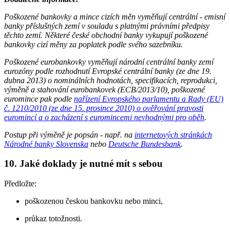
Poškozené bankovky a mince cizích měn vyměňují centrální - emisní
banky příslušných zemí v souladu s platnými právními předpisy
těchto zemí. Některé české obchodní banky vykupují poškozené
bankovky cizí měny za poplatek podle svého sazebníku.
Poškozené eurobankovky vyměňují národní centrální banky zemí
eurozóny podle rozhodnutí Evropské centrální banky (ze dne 19.
dubna 2013) o nominálních hodnotách, specifikacích, reprodukci,
výměně a stahování eurobankovek (ECB/2013/10), poškozené
euromince pak podle
nařízení Evropského parlamentu a Rady (EU)
č. 1210/2010 (ze dne 15. prosince 2010) o ověřování pravosti
euromincí a o zacházení s euromincemi nevhodnými pro oběh
.
Postup při výměně je popsán - např. na
internetových stránkách
Národné banky Slovenska
nebo
Deutsche Bundesbank
.
10. Jaké doklady je nutné mít s sebou
Předložte:
poškozenou českou bankovku nebo minci,
průkaz totožnosti.