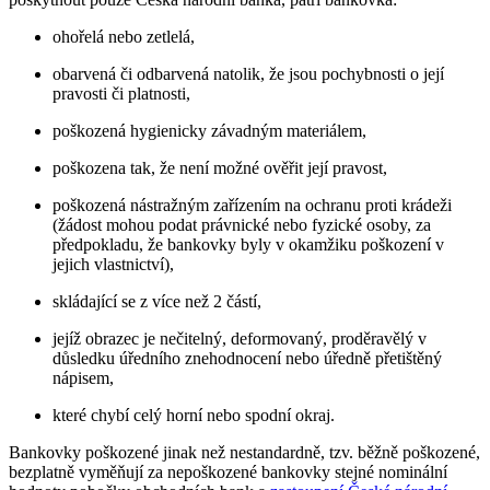
ohořelá nebo zetlelá,
obarvená či odbarvená natolik, že jsou pochybnosti o její
pravosti či platnosti,
poškozená hygienicky závadným materiálem,
poškozena tak, že není možné ověřit její pravost,
poškozená nástražným zařízením na ochranu proti krádeži
(žádost mohou podat právnické nebo fyzické osoby, za
předpokladu, že bankovky byly v okamžiku poškození v
jejich vlastnictví),
skládající se z více než 2 částí,
jejíž obrazec je nečitelný, deformovaný, proděravělý v
důsledku úředního znehodnocení nebo úředně přetištěný
nápisem,
které chybí celý horní nebo spodní okraj.
Bankovky poškozené jinak než nestandardně, tzv. běžně poškozené,
bezplatně vyměňují za nepoškozené bankovky stejné nominální