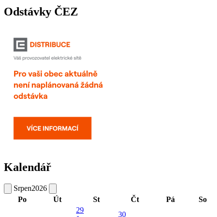
Odstávky ČEZ
Kalendář
Srpen
2026
Po
Út
St
Čt
Pá
So
29
30