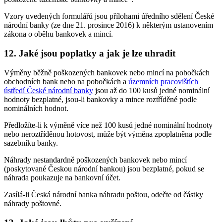
Vzory uvedených formulářů jsou přílohami úředního sdělení České
národní banky (ze dne 21. prosince 2016) k některým ustanovením
zákona o oběhu bankovek a mincí.
12. Jaké jsou poplatky a jak je lze uhradit
Výměny běžně poškozených bankovek nebo mincí na pobočkách
obchodních bank nebo na pobočkách a
územních pracovištích
ústředí České národní banky
jsou až do 100 kusů jedné nominální
hodnoty bezplatné, jsou-li bankovky a mince roztříděné podle
nominálních hodnot.
Předložíte-li k výměně více než 100 kusů jedné nominální hodnoty
nebo neroztříděnou hotovost, může být výměna zpoplatněna podle
sazebníku banky.
Náhrady nestandardně poškozených bankovek nebo mincí
(poskytované Českou národní bankou) jsou bezplatné, pokud se
náhrada poukazuje na bankovní účet.
Zasílá-li Česká národní banka náhradu poštou, odečte od částky
náhrady poštovné.