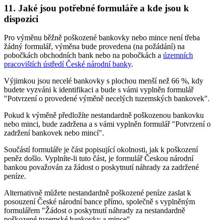
11. Jaké jsou potřebné formuláře a kde jsou k
dispozici
Pro výměnu běžně poškozené bankovky nebo mince není třeba
žádný formulář, výměna bude provedena (na požádání) na
pobočkách obchodních bank nebo na pobočkách a
územních
pracovištích ústředí České národní banky
.
Výjimkou jsou necelé bankovky s plochou menší než 66 %, kdy
budete vyzváni k identifikaci a bude s vámi vyplněn formulář
"Potvrzení o provedené výměně necelých tuzemských bankovek".
Pokud k výměně předložíte nestandardně poškozenou bankovku
nebo minci, bude zadržena a s vámi vyplněn formulář "Potvrzení o
zadržení bankovek nebo mincí".
Součástí formuláře je část popisující okolnosti, jak k poškození
peněz došlo. Vyplníte-li tuto část, je formulář Českou národní
bankou považován za žádost o poskytnutí náhrady za zadržené
peníze.
Alternativně můžete nestandardně poškozené peníze zaslat k
posouzení České národní bance přímo, společně s vyplněným
formulářem "Žádost o poskytnutí náhrady za nestandardně
poškozené tuzemské bankovky a mince".