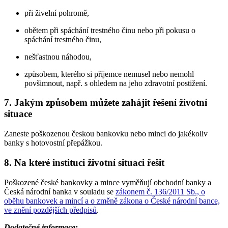
při živelní pohromě,
obětem při spáchání trestného činu nebo při pokusu o
spáchání trestného činu,
nešťastnou náhodou,
způsobem, kterého si příjemce nemusel nebo nemohl
povšimnout, např. s ohledem na jeho zdravotní postižení.
7. Jakým způsobem můžete zahájit řešení životní
situace
Zaneste poškozenou českou bankovku nebo minci do jakékoliv
banky s hotovostní přepážkou.
8. Na které instituci životní situaci řešit
Poškozené české bankovky a mince vyměňují obchodní banky a
Česká národní banka v souladu se
zákonem č. 136/2011 Sb., o
oběhu bankovek a mincí a o změně zákona o České národní bance,
ve znění pozdějších předpisů
.
Dodatečné informace: