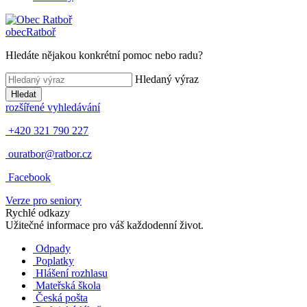
obec
Ratboř
Hledáte nějakou konkrétní pomoc nebo radu?
Hledaný výraz
Hledat
rozšířené vyhledávání
+420 321 790 227
ouratbor@ratbor.cz
Facebook
Verze pro seniory
Rychlé odkazy
Užitečné informace pro váš každodenní život.
Odpady
Poplatky
Hlášení rozhlasu
Mateřská škola
Česká pošta