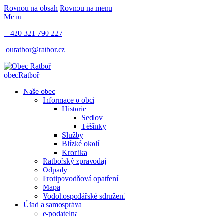
Rovnou na obsah
Rovnou na menu
Menu
+420 321 790 227
ouratbor@ratbor.cz
obec
Ratboř
Naše obec
Informace o obci
Historie
Sedlov
Těšínky
Služby
Blízké okolí
Kronika
Ratbořský zpravodaj
Odpady
Protipovodňová opatření
Mapa
Vodohospodářské sdružení
Úřad a samospráva
e-podatelna