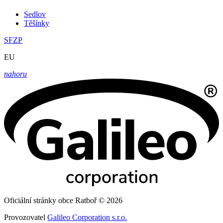
Sedlov
Těšínky
SFZP
EU
nahoru
Oficiální stránky obce Ratboř © 2026
Provozovatel
Galileo Corporation s.r.o.