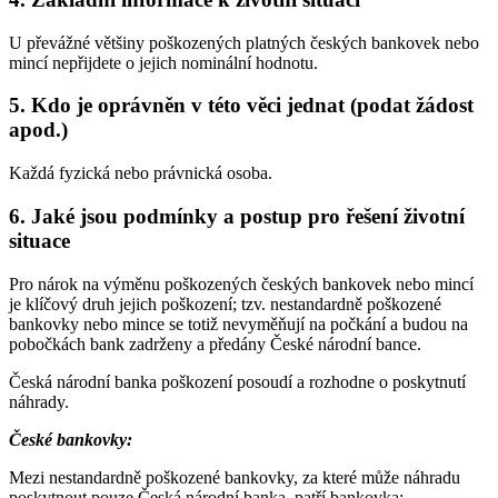
U převážné většiny poškozených platných českých bankovek nebo
mincí nepřijdete o jejich nominální hodnotu.
5. Kdo je oprávněn v této věci jednat (podat žádost
apod.)
Každá fyzická nebo právnická osoba.
6. Jaké jsou podmínky a postup pro řešení životní
situace
Pro nárok na výměnu poškozených českých bankovek nebo mincí
je klíčový druh jejich poškození; tzv. nestandardně poškozené
bankovky nebo mince se totiž nevyměňují na počkání a budou na
pobočkách bank zadrženy a předány České národní bance.
Česká národní banka poškození posoudí a rozhodne o poskytnutí
náhrady.
České bankovky:
Mezi nestandardně poškozené bankovky, za které může náhradu
poskytnout pouze Česká národní banka, patří bankovka: