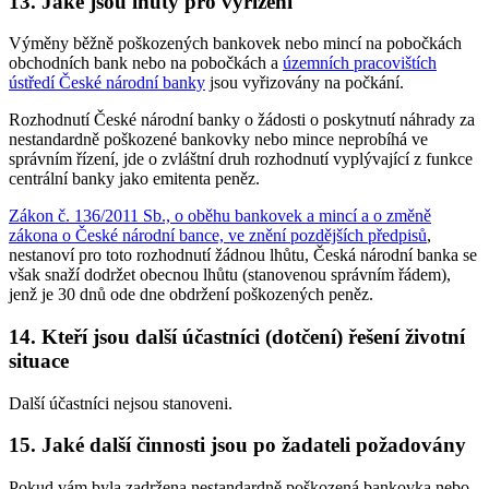
13. Jaké jsou lhůty pro vyřízení
Výměny běžně poškozených bankovek nebo mincí na pobočkách
obchodních bank nebo na pobočkách a
územních pracovištích
ústředí České národní banky
jsou vyřizovány na počkání.
Rozhodnutí České národní banky o žádosti o poskytnutí náhrady za
nestandardně poškozené bankovky nebo mince neprobíhá ve
správním řízení, jde o zvláštní druh rozhodnutí vyplývající z funkce
centrální banky jako emitenta peněz.
Zákon č. 136/2011 Sb., o oběhu bankovek a mincí a o změně
zákona o České národní bance, ve znění pozdějších předpisů
,
nestanoví pro toto rozhodnutí žádnou lhůtu, Česká národní banka se
však snaží dodržet obecnou lhůtu (stanovenou správním řádem),
jenž je 30 dnů ode dne obdržení poškozených peněz.
14. Kteří jsou další účastníci (dotčení) řešení životní
situace
Další účastníci nejsou stanoveni.
15. Jaké další činnosti jsou po žadateli požadovány
Pokud vám byla zadržena nestandardně poškozená bankovka nebo