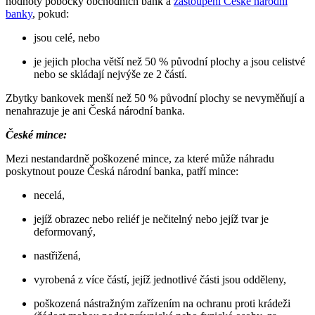
hodnoty pobočky obchodních bank a
zastoupení České národní
banky
, pokud:
jsou celé, nebo
je jejich plocha větší než 50 % původní plochy a jsou celistvé
nebo se skládají nejvýše ze 2 částí.
Zbytky bankovek menší než 50 % původní plochy se nevyměňují a
nenahrazuje je ani Česká národní banka.
České mince:
Mezi nestandardně poškozené mince, za které může náhradu
poskytnout pouze Česká národní banka, patří mince:
necelá,
jejíž obrazec nebo reliéf je nečitelný nebo jejíž tvar je
deformovaný,
nastřižená,
vyrobená z více částí, jejíž jednotlivé části jsou odděleny,
poškozená nástražným zařízením na ochranu proti krádeži