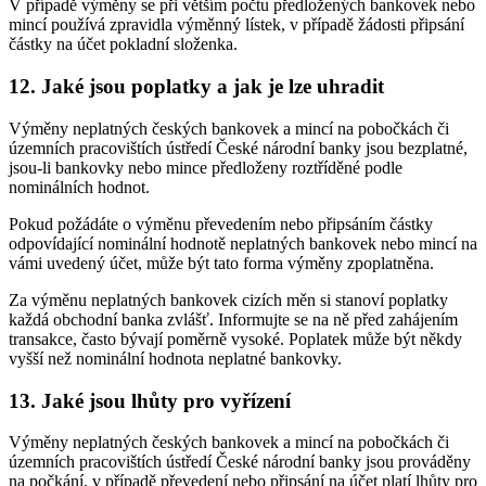
V případě výměny se při větším počtu předložených bankovek nebo
mincí používá zpravidla výměnný lístek, v případě žádosti připsání
částky na účet pokladní složenka.
12. Jaké jsou poplatky a jak je lze uhradit
Výměny neplatných českých bankovek a mincí na pobočkách či
územních pracovištích ústředí České národní banky jsou bezplatné,
jsou-li bankovky nebo mince předloženy roztříděné podle
nominálních hodnot.
Pokud požádáte o výměnu převedením nebo připsáním částky
odpovídající nominální hodnotě neplatných bankovek nebo mincí na
vámi uvedený účet, může být tato forma výměny zpoplatněna.
Za výměnu neplatných bankovek cizích měn si stanoví poplatky
každá obchodní banka zvlášť. Informujte se na ně před zahájením
transakce, často bývají poměrně vysoké. Poplatek může být někdy
vyšší než nominální hodnota neplatné bankovky.
13. Jaké jsou lhůty pro vyřízení
Výměny neplatných českých bankovek a mincí na pobočkách či
územních pracovištích ústředí České národní banky jsou prováděny
na počkání, v případě převedení nebo připsání na účet platí lhůty pro