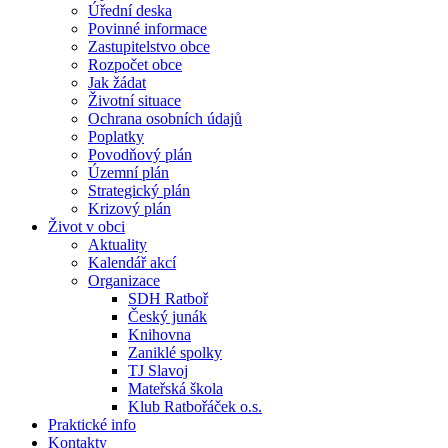
Úřední deska
Povinné informace
Zastupitelstvo obce
Rozpočet obce
Jak žádat
Životní situace
Ochrana osobních údajů
Poplatky
Povodňový plán
Územní plán
Strategický plán
Krizový plán
Život v obci
Aktuality
Kalendář akcí
Organizace
SDH Ratboř
Český junák
Knihovna
Zaniklé spolky
TJ Slavoj
Mateřská škola
Klub Ratbořáček o.s.
Praktické info
Kontakty