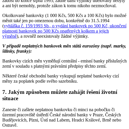
žádost do konce srpna 1993; žádné další výjimky udělovány nebyly
a ani být nemohly, protože zákon k tomu nikoho nezmocňoval.
Okolkované bankovky (1 000 Kčs, 500 Kčs a 100 Kčs) bylo možné
měnit také jen po omezenou dobu, konkrétně do 31.5.1994
(
vyhláška č. 159/1993 Sb., o vydání bankovek po 500 Kč, ukončení
platnosti bankovek po 500 Kčs opatřených kolkem a jejich
výměně
), a rovněž neexistovaly žádné výjimky.
V případě neplatných bankovek měn států eurozóny (např. marky,
šilinky, franky):
Bankovky cizích měn vyměňují centrální - emisní banky příslušných
zemí v souladu s platnými právními předpisy těchto zemí.
Některé české obchodní banky vykupují neplatné bankovky cizí
měny za poplatek podle svého sazebníku.
7. Jakým způsobem můžete zahájit řešení životní
situace
Zaneste či zašlete neplatnou bankovku či minci na pobočku či
územní pracoviště ústředí České národní banky v Praze, Českých
Budějovicích, Plzni, Ústí nad Labem, Hradci Králové, Brně nebo
Ostravě.