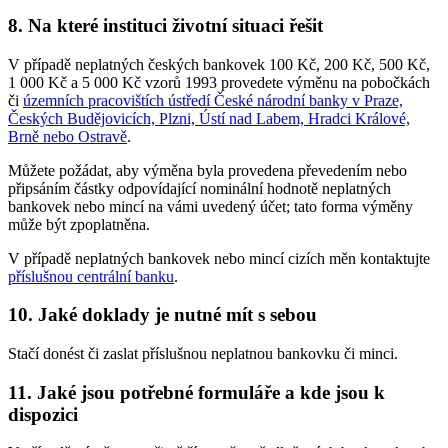
8. Na které instituci životní situaci řešit
V případě neplatných českých bankovek 100 Kč, 200 Kč, 500 Kč,
1 000 Kč a 5 000 Kč vzorů 1993 provedete výměnu na pobočkách
či
územních pracovištích ústředí České národní banky v Praze,
Českých Budějovicích, Plzni, Ústí nad Labem, Hradci Králové,
Brně nebo Ostravě
.
Můžete požádat, aby výměna byla provedena převedením nebo
připsáním částky odpovídající nominální hodnotě neplatných
bankovek nebo mincí na vámi uvedený účet; tato forma výměny
může být zpoplatněna.
V případě neplatných bankovek nebo mincí cizích měn kontaktujte
příslušnou centrální banku
.
10. Jaké doklady je nutné mít s sebou
Stačí donést či zaslat příslušnou neplatnou bankovku či minci.
11. Jaké jsou potřebné formuláře a kde jsou k
dispozici