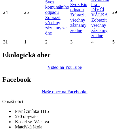
Svoz
Svoz Bio
hra -
komunálního
odpadu
DÍVČÍ
24
25
odpadu
29
Zobrazit
VÁLKA
Zobrazit
všechny
Zobrazit
všechny
záznamy
všechny
záznamy ze
ze dne
záznamy
dne
ze dne
31
1
2
3
4
5
Ekologická obec
Video na YouTube
Facebook
Naše obec na Facebooku
O naší obci
První zmínka 1115
570 obyvatel
Kostel sv. Václava
Mateřská škola