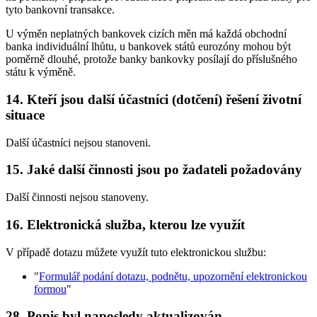
tyto bankovní transakce.
U výměn neplatných bankovek cizích měn má každá obchodní
banka individuální lhůtu, u bankovek států eurozóny mohou být
poměrně dlouhé, protože banky bankovky posílají do příslušného
státu k výměně.
14. Kteří jsou další účastníci (dotčení) řešení životní
situace
Další účastníci nejsou stanoveni.
15. Jaké další činnosti jsou po žadateli požadovány
Další činnosti nejsou stanoveny.
16. Elektronická služba, kterou lze využít
V případě dotazu můžete využít tuto elektronickou službu:
"
Formulář podání dotazu, podnětu, upozornění elektronickou
formou
"
28. Popis byl naposledy aktualizován