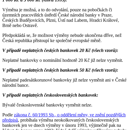
Výměna je možná, a to do odvolání, pouze na pobočkách či
územních pracovištích ústředí České národní banky v Praze,
Českých Budějovicích, Plzni, Ústí nad Labem, Hradci Králové,
Brně nebo Ostravě.
Předpokládá se, že možnost výměny nebude ukončena dříve, než
Česká republika přistoupí ke společné evropské měně.
V případě neplatných českých bankovek 20 Kč (všech vzorů):
Neplatné bankovky o nominální hodnotě 20 Kč již nelze vyměnit.
V případě neplatných českých bankovek 50 Kč (všech vzorů):
Neplatné padesátikorunové bankovky již nelze vyměnit ani v České
národní bance.
V případě neplatných československých bankovek:
Bývalé československé bankovky vyměnit nelze.
Podle
zákona č. 60/1993 Sb., o oddělení měny, ve znění pozdějších
předpisů
, probíhala výměna neokolkovaných československých
bankovek jen ve dnech výměny v únoru 1993, výjimečně pak na