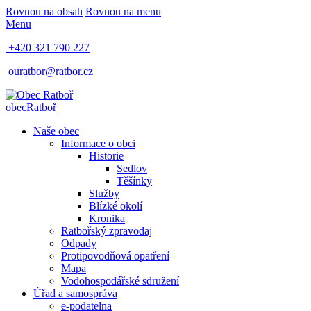
Rovnou na obsah
Rovnou na menu
Menu
+420 321 790 227
ouratbor@ratbor.cz
obec
Ratboř
Naše obec
Informace o obci
Historie
Sedlov
Těšínky
Služby
Blízké okolí
Kronika
Ratbořský zpravodaj
Odpady
Protipovodňová opatření
Mapa
Vodohospodářské sdružení
Úřad a samospráva
e-podatelna