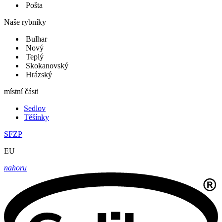
Pošta
Naše rybníky
Bulhar
Nový
Teplý
Skokanovský
Hrázský
místní části
Sedlov
Těšínky
SFZP
EU
nahoru