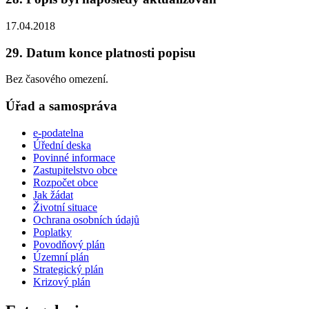
17.04.2018
29. Datum konce platnosti popisu
Bez časového omezení.
Úřad a samospráva
e-podatelna
Úřední deska
Povinné informace
Zastupitelstvo obce
Rozpočet obce
Jak žádat
Životní situace
Ochrana osobních údajů
Poplatky
Povodňový plán
Územní plán
Strategický plán
Krizový plán