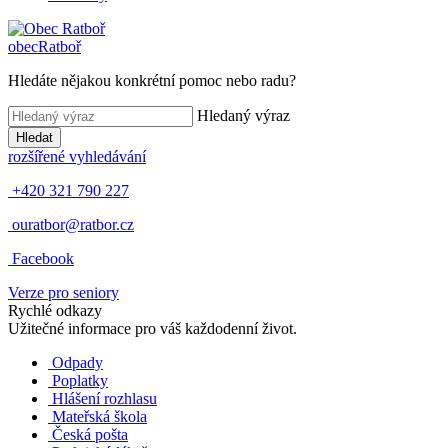
obec
Ratboř
Hledáte nějakou konkrétní pomoc nebo radu?
Hledaný výraz
Hledat
rozšířené vyhledávání
+420 321 790 227
ouratbor@ratbor.cz
Facebook
Verze pro seniory
Rychlé odkazy
Užitečné informace pro váš každodenní život.
Odpady
Poplatky
Hlášení rozhlasu
Mateřská škola
Česká pošta