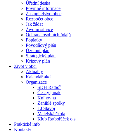
Úřední deska
Povinné informace
Zastupitelstvo obce
Rozpočet obce
Jak žádat
Životní situace
Ochrana osobních údajů
Poplatky
Povodňový plán
Územní plán
Strategický plán
Krizový plán
Život v obci
Aktuality
Kalendář akcí
Organizace
SDH Ratboř
Český junák
Knihovna
Zaniklé spolky
TJ Slavoj
Mateřská škola
Klub Ratbořáček o.s.
Praktické info
Kontakty