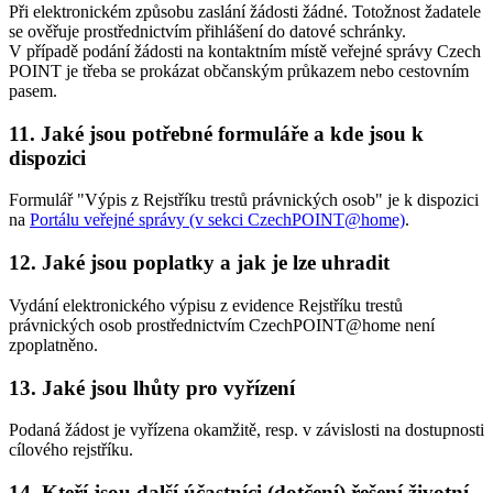
Při elektronickém způsobu zaslání žádosti žádné. Totožnost žadatele
se ověřuje prostřednictvím přihlášení do datové schránky.
V případě podání žádosti na kontaktním místě veřejné správy Czech
POINT je třeba se prokázat občanským průkazem nebo cestovním
pasem.
11. Jaké jsou potřebné formuláře a kde jsou k
dispozici
Formulář "Výpis z Rejstříku trestů právnických osob" je k dispozici
na
Portálu veřejné správy (v sekci CzechPOINT@home)
.
12. Jaké jsou poplatky a jak je lze uhradit
Vydání elektronického výpisu z evidence Rejstříku trestů
právnických osob prostřednictvím CzechPOINT@home není
zpoplatněno.
13. Jaké jsou lhůty pro vyřízení
Podaná žádost je vyřízena okamžitě, resp. v závislosti na dostupnosti
cílového rejstříku.
14. Kteří jsou další účastníci (dotčení) řešení životní