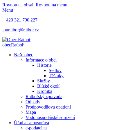
Rovnou na obsah
Rovnou na menu
Menu
+420 321 790 227
ouratbor@ratbor.cz
obec
Ratboř
Naše obec
Informace o obci
Historie
Sedlov
Těšínky
Služby
Blízké okolí
Kronika
Ratbořský zpravodaj
Odpady
Protipovodňová opatření
Mapa
Vodohospodářské sdružení
Úřad a samospráva
e-podatelna