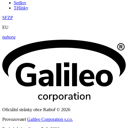
Sedlov
Těšínky
SFZP
EU
nahoru
Oficiální stránky obce Ratboř © 2026
Provozovatel
Galileo Corporation s.r.o.