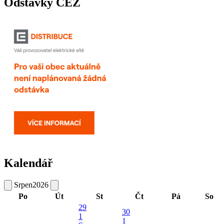
Odstávky ČEZ
Kalendář
Srpen
2026
Po
Út
St
Čt
Pá
So
29
30
1
1