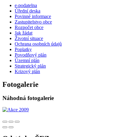
e-podatelna
Úřední deska
Povinné informace
Zastupitelstvo obce
Rozpočet obce
Jak žádat
Životní situace
Ochrana osobních údajů
Poplatky
Povodňový plán
Územní plán
Strategický plán
Krizový plán
Fotogalerie
Náhodná fotogalerie