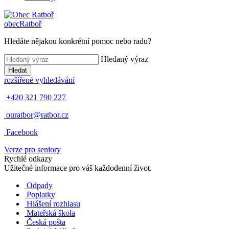
obec
Ratboř
Hledáte nějakou konkrétní pomoc nebo radu?
Hledaný výraz
Hledat
rozšířené vyhledávání
+420 321 790 227
ouratbor@ratbor.cz
Facebook
Verze pro seniory
Rychlé odkazy
Užitečné informace pro váš každodenní život.
Odpady
Poplatky
Hlášení rozhlasu
Mateřská škola
Česká pošta