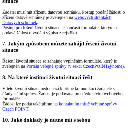
situace
Žadatel musí mít zřízenu datovou schránku. Postup podání žádosti o
zřízení datové schránky je zveřejněn na
webových stránkách
Datových schránek
.
Postup pro řešení životní situace je součástí formuláře, kterým se
podává žádost o vydání výpisu z rejstříku.
7. Jakým způsobem můžete zahájit řešení životní
situace
Řešení životní situace se zahajuje vyplněním formuláře, který je
zveřejněn na
Portálu veřejné správy (v sekci CzechPOINT@home)
.
8. Na které instituci životní situaci řešit
V této životní situaci nedochází k přímé komunikaci žadatele s
úřady státní správy. Žádost je podávána prostřednictvím webového
formuláře.
Žádost lze podat také přímo na
kontaktním místě veřejné správy
Czech POINT
.
10. Jaké doklady je nutné mít s sebou