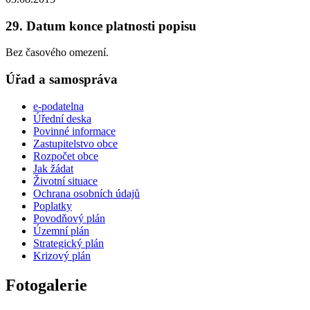
29. Datum konce platnosti popisu
Bez časového omezení.
Úřad a samospráva
e-podatelna
Úřední deska
Povinné informace
Zastupitelstvo obce
Rozpočet obce
Jak žádat
Životní situace
Ochrana osobních údajů
Poplatky
Povodňový plán
Územní plán
Strategický plán
Krizový plán
Fotogalerie