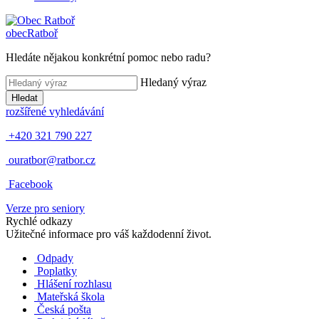
obec
Ratboř
Hledáte nějakou konkrétní pomoc nebo radu?
Hledaný výraz
Hledat
rozšířené vyhledávání
+420 321 790 227
ouratbor@ratbor.cz
Facebook
Verze pro seniory
Rychlé odkazy
Užitečné informace pro váš každodenní život.
Odpady
Poplatky
Hlášení rozhlasu
Mateřská škola
Česká pošta