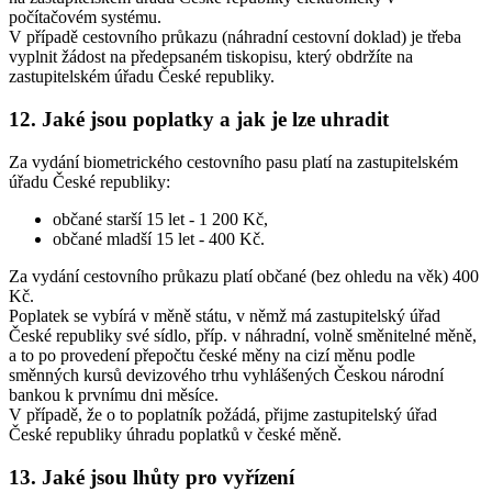
počítačovém systému.
V případě cestovního průkazu (náhradní cestovní doklad) je třeba
vyplnit žádost na předepsaném tiskopisu, který obdržíte na
zastupitelském úřadu České republiky.
12. Jaké jsou poplatky a jak je lze uhradit
Za vydání biometrického cestovního pasu platí na zastupitelském
úřadu České republiky:
občané starší 15 let - 1 200 Kč,
občané mladší 15 let - 400 Kč.
Za vydání cestovního průkazu platí občané (bez ohledu na věk) 400
Kč.
Poplatek se vybírá v měně státu, v němž má zastupitelský úřad
České republiky své sídlo, příp. v náhradní, volně směnitelné měně,
a to po provedení přepočtu české měny na cizí měnu podle
směnných kursů devizového trhu vyhlášených Českou národní
bankou k prvnímu dni měsíce.
V případě, že o to poplatník požádá, přijme zastupitelský úřad
České republiky úhradu poplatků v české měně.
13. Jaké jsou lhůty pro vyřízení