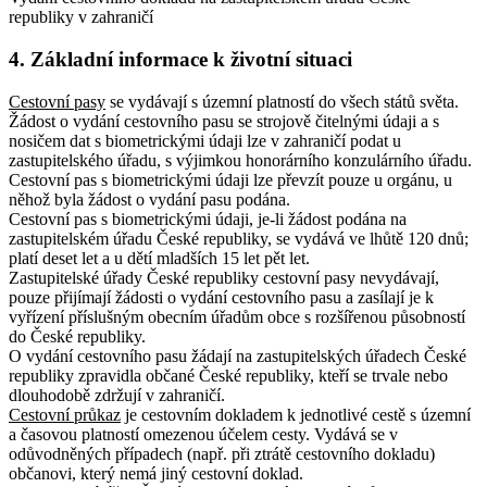
republiky v zahraničí
4. Základní informace k životní situaci
Cestovní pasy
se vydávají s územní platností do všech států světa.
Žádost o vydání cestovního pasu se strojově čitelnými údaji a s
nosičem dat s biometrickými údaji lze v zahraničí podat u
zastupitelského úřadu, s výjimkou honorárního konzulárního úřadu.
Cestovní pas s biometrickými údaji lze převzít pouze u orgánu, u
něhož byla žádost o vydání pasu podána.
Cestovní pas s biometrickými údaji, je-li žádost podána na
zastupitelském úřadu České republiky, se vydává ve lhůtě 120 dnů;
platí deset let a u dětí mladších 15 let pět let.
Zastupitelské úřady České republiky cestovní pasy nevydávají,
pouze přijímají žádosti o vydání cestovního pasu a zasílají je k
vyřízení příslušným obecním úřadům obce s rozšířenou působností
do České republiky.
O vydání cestovního pasu žádají na zastupitelských úřadech České
republiky zpravidla občané České republiky, kteří se trvale nebo
dlouhodobě zdržují v zahraničí.
Cestovní průkaz
je cestovním dokladem k jednotlivé cestě s územní
a časovou platností omezenou účelem cesty. Vydává se v
odůvodněných případech (např. při ztrátě cestovního dokladu)
občanovi, který nemá jiný cestovní doklad.