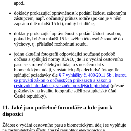
apod.,
doklady prokazující oprávněnost k podání žádosti zákonným
zástupcem, např. občanský průkaz rodiče (pokud je v něm
zapsáno dítě mladší 15 let), rodný list dítěte,
doklady prokazující oprávněnost k podání žádosti osobou,
pokud byl občan mladší 15 let svěřen této osobě soudně do
výchovy, tj. příslušné rozhodnutí soudu,
jednu aktuální fotografii odpovídající současné podobě
občana a splňující normy ICAO, jde-li o vydání cestovního
pasu se strojově čitelnými údaji a s nosičem dat s
biometrickými údaji, v ostatních případech dvě fotografie
splňující požadavky dle
§ 7 vyhlášky č. 400/2011 Sb., kterou
se provádí zákon o občanských průkazech a zákon o
cestovních dokladech, ve znění pozdějších předpisů
(přesné
požadavky na kvalitu fotografie sdělí zastupitelský úřad
České republiky).
11. Jaké jsou potřebné formuláře a kde jsou k
dispozici
Žádost o vydání cestovního pasu s biometrickými údaji se vyplňuje
na zastupitelském úřadu České republiky elektronicky v