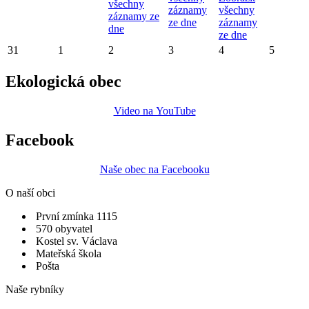
všechny
záznamy
všechny
záznamy ze
ze dne
záznamy
dne
ze dne
31
1
2
3
4
5
Ekologická obec
Video na YouTube
Facebook
Naše obec na Facebooku
O naší obci
První zmínka 1115
570 obyvatel
Kostel sv. Václava
Mateřská škola
Pošta
Naše rybníky