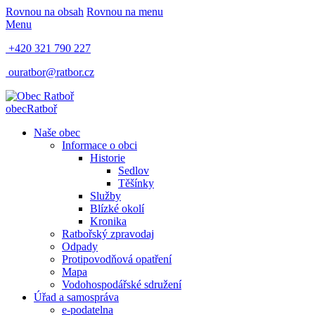
Rovnou na obsah
Rovnou na menu
Menu
+420 321 790 227
ouratbor@ratbor.cz
obec
Ratboř
Naše obec
Informace o obci
Historie
Sedlov
Těšínky
Služby
Blízké okolí
Kronika
Ratbořský zpravodaj
Odpady
Protipovodňová opatření
Mapa
Vodohospodářské sdružení
Úřad a samospráva
e-podatelna