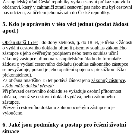
Zastupitelský úřad České republiky vydá cestovní průkaz zpravidla
občanovi, který v zahraničí ztratil cestovní pas nebo mu byl cestovní
pas odcizen, za účelem jeho návratu do České republiky.
5. Kdo je oprávněn v této věci jednat (podat žádost
apod.)
Občan starší 15 let
- do doby zletilosti, tj. do 18 let, je třeba k žádosti
o vydání cestovního dokladu připojit písemný souhlas zákonného
zástupce s jeho ověřeným podpisem nebo tento souhlas učiní
zákonný zástupce přímo na zastupitelském úřadu do formuláře
žádosti o vydání cestovního dokladu (souhlas zákonného zástupce
se nevyžaduje, pokud je jeho opatření spojeno s překážkou těžko
překonatelnou).
Za občana mladšího 15 let podává žádost jeho
zákonný zástupce
.
- Kdo může doklad převzít:
Při převzetí cestovního dokladu se vyžaduje osobní přítomnost
občana, jemuž se cestovní doklad vydává, nebo zákonného
zástupce.
Převzetí cestovního dokladu zplnomocněným zástupcem je
vyloučeno.
6. Jaké jsou podmínky a postup pro řešení životní
situace