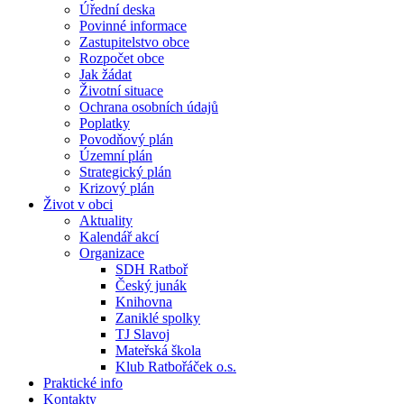
Úřední deska
Povinné informace
Zastupitelstvo obce
Rozpočet obce
Jak žádat
Životní situace
Ochrana osobních údajů
Poplatky
Povodňový plán
Územní plán
Strategický plán
Krizový plán
Život v obci
Aktuality
Kalendář akcí
Organizace
SDH Ratboř
Český junák
Knihovna
Zaniklé spolky
TJ Slavoj
Mateřská škola
Klub Ratbořáček o.s.
Praktické info
Kontakty