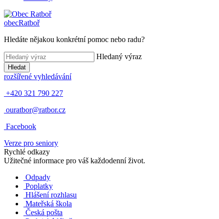
obec
Ratboř
Hledáte nějakou konkrétní pomoc nebo radu?
Hledaný výraz
Hledat
rozšířené vyhledávání
+420 321 790 227
ouratbor@ratbor.cz
Facebook
Verze pro seniory
Rychlé odkazy
Užitečné informace pro váš každodenní život.
Odpady
Poplatky
Hlášení rozhlasu
Mateřská škola
Česká pošta