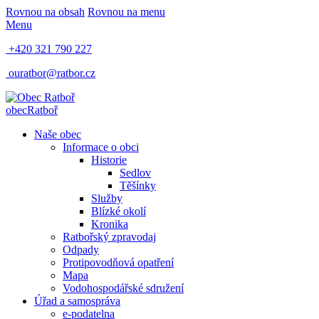
Rovnou na obsah
Rovnou na menu
Menu
+420 321 790 227
ouratbor@ratbor.cz
obec
Ratboř
Naše obec
Informace o obci
Historie
Sedlov
Těšínky
Služby
Blízké okolí
Kronika
Ratbořský zpravodaj
Odpady
Protipovodňová opatření
Mapa
Vodohospodářské sdružení
Úřad a samospráva
e-podatelna