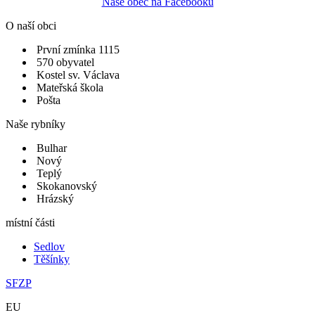
Naše obec na Facebooku
O naší obci
První zmínka 1115
570 obyvatel
Kostel sv. Václava
Mateřská škola
Pošta
Naše rybníky
Bulhar
Nový
Teplý
Skokanovský
Hrázský
místní části
Sedlov
Těšínky
SFZP
EU