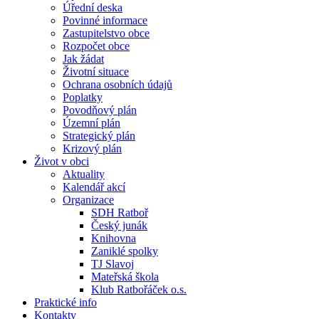
Úřední deska
Povinné informace
Zastupitelstvo obce
Rozpočet obce
Jak žádat
Životní situace
Ochrana osobních údajů
Poplatky
Povodňový plán
Územní plán
Strategický plán
Krizový plán
Život v obci
Aktuality
Kalendář akcí
Organizace
SDH Ratboř
Český junák
Knihovna
Zaniklé spolky
TJ Slavoj
Mateřská škola
Klub Ratbořáček o.s.
Praktické info
Kontakty