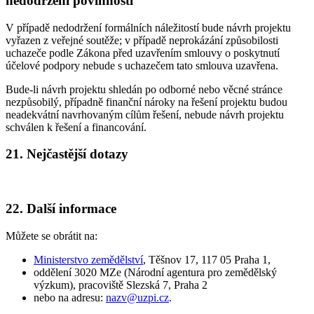
nedodržení povinností
V případě nedodržení formálních náležitostí bude návrh projektu
vyřazen z veřejné soutěže; v případě neprokázání způsobilosti
uchazeče podle Zákona před uzavřením smlouvy o poskytnutí
účelové podpory nebude s uchazečem tato smlouva uzavřena.
Bude-li návrh projektu shledán po odborné nebo věcné stránce
nezpůsobilý, případně finanční nároky na řešení projektu budou
neadekvátní navrhovaným cílům řešení, nebude návrh projektu
schválen k řešení a financování.
21. Nejčastější dotazy
22. Další informace
Můžete se obrátit na:
Ministerstvo zemědělství
, Těšnov 17, 117 05 Praha 1,
oddělení 3020 MZe (Národní agentura pro zemědělský
výzkum), pracoviště Slezská 7, Praha 2
nebo na adresu:
nazv@uzpi.cz
.