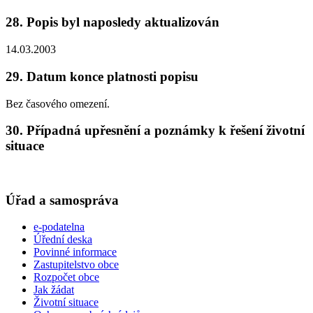
28. Popis byl naposledy aktualizován
14.03.2003
29. Datum konce platnosti popisu
Bez časového omezení.
30. Případná upřesnění a poznámky k řešení životní
situace
Úřad a samospráva
e-podatelna
Úřední deska
Povinné informace
Zastupitelstvo obce
Rozpočet obce
Jak žádat
Životní situace