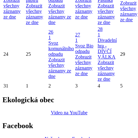
Zobrazit
papíru
odpadu
Zobrazit
Pašinka
Zobrazit
všechny
Zobrazit
Zobrazit
všechny
Zobrazit
všechny
záznamy
všechny
všechny
záznamy
všechny
záznamy
ze dne
záznamy
záznamy ze
ze dne
záznamy
ze dne
ze dne
dne
ze dne
28
26
27
1
1
1
Divadelní
Svoz
Svoz Bio
hra -
komunálního
odpadu
DÍVČÍ
24
25
odpadu
29
Zobrazit
VÁLKA
Zobrazit
všechny
Zobrazit
všechny
záznamy
všechny
záznamy ze
ze dne
záznamy
dne
ze dne
31
1
2
3
4
5
Ekologická obec
Video na YouTube
Facebook