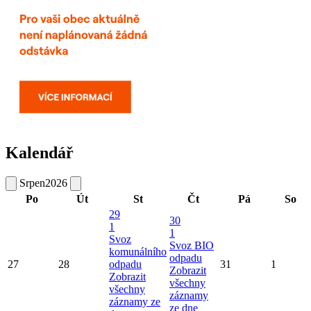
Kalendář
Srpen
2026
Po
Út
St
Čt
Pá
So
29
30
1
1
Svoz
Svoz BIO
komunálního
odpadu
27
28
odpadu
31
1
Zobrazit
Zobrazit
všechny
všechny
záznamy
záznamy ze
ze dne