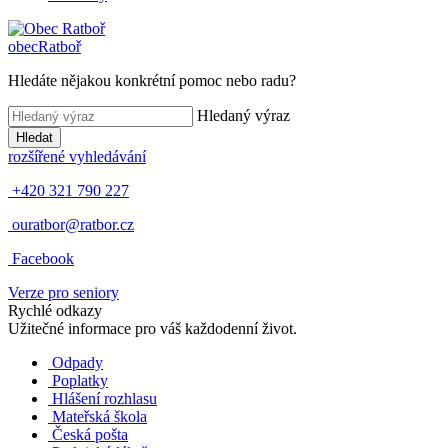
obec
Ratboř
Hledáte nějakou konkrétní pomoc nebo radu?
Hledaný výraz
Hledat
rozšířené vyhledávání
+420 321 790 227
ouratbor@ratbor.cz
Facebook
Verze pro seniory
Rychlé odkazy
Užitečné informace pro váš každodenní život.
Odpady
Poplatky
Hlášení rozhlasu
Mateřská škola
Česká pošta