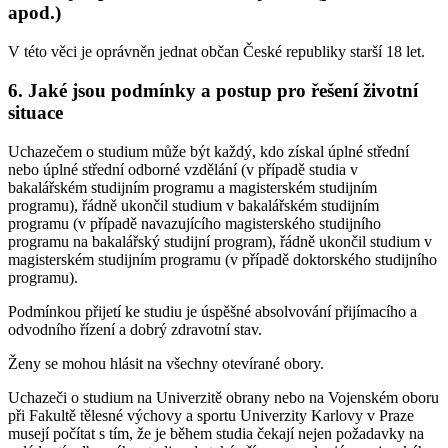
apod.)
V této věci je oprávněn jednat občan České republiky starší 18 let.
6. Jaké jsou podmínky a postup pro řešení životní
situace
Uchazečem o studium může být každý, kdo získal úplné střední
nebo úplné střední odborné vzdělání (v případě studia v
bakalářském studijním programu a magisterském studijním
programu), řádně ukončil studium v bakalářském studijním
programu (v případě navazujícího magisterského studijního
programu na bakalářský studijní program), řádně ukončil studium v
magisterském studijním programu (v případě doktorského studijního
programu).
Podmínkou přijetí ke studiu je úspěšné absolvování přijímacího a
odvodního řízení a dobrý zdravotní stav.
Ženy se mohou hlásit na všechny otevírané obory.
Uchazeči o studium na Univerzitě obrany nebo na Vojenském oboru
při Fakultě tělesné výchovy a sportu Univerzity Karlovy v Praze
musejí počítat s tím, že je během studia čekají nejen požadavky na