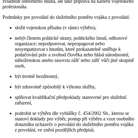
zvládnutí odborného studia, ale také příprava na kariéru vojenského
profesionála.
Podmínky pro povolání do služebního poměru vojáka z povolání:
složit vojenskou přísahu (v rámci výběru),
nebýt členem politické strany, politického hnutí, odborové
organizace; nepodporovat, nepropagovat nebo
nesympatizovat s hnutím, které prokazatelně směřuje k
potlačování práv a svobod člověka nebo hlásá národnostní,
náboženskou anebo rasovou zášť nebo zášť vůči jiné skupině
osob,
být trestně bezúhonný,
být zdravotně způsobilý k výkonu služby,
splňovat kvalifikační předpoklady stanovené pro služební
zařazení,
podrobit se výběru dle vyhlášky č. 454/2002 Sb., kterou se
stanoví doklady pro výběr, postup při výběru a vzor osobního
dotazníku uchazeče o povolání do služebního poměru vojáka
z povolání, ve znění pozdějších předpisů.