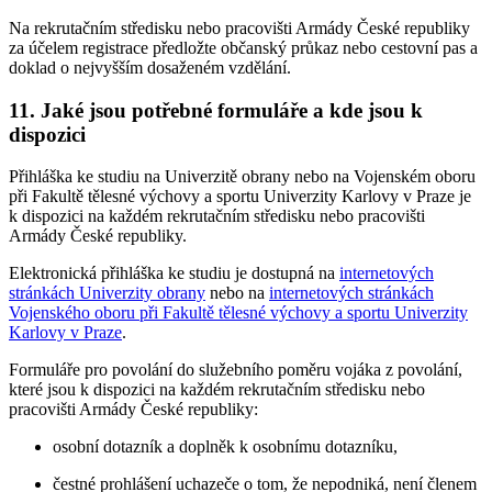
Na rekrutačním středisku nebo pracovišti Armády České republiky
za účelem registrace předložte občanský průkaz nebo cestovní pas a
doklad o nejvyšším dosaženém vzdělání.
11. Jaké jsou potřebné formuláře a kde jsou k
dispozici
Přihláška ke studiu na Univerzitě obrany nebo na Vojenském oboru
při Fakultě tělesné výchovy a sportu Univerzity Karlovy v Praze je
k dispozici na každém rekrutačním středisku nebo pracovišti
Armády České republiky.
Elektronická přihláška ke studiu je dostupná na
internetových
stránkách Univerzity obrany
nebo na
internetových stránkách
Vojenského oboru při Fakultě tělesné výchovy a sportu Univerzity
Karlovy v Praze
.
Formuláře pro povolání do služebního poměru vojáka z povolání,
které jsou k dispozici na každém rekrutačním středisku nebo
pracovišti Armády České republiky:
osobní dotazník a doplněk k osobnímu dotazníku,
čestné prohlášení uchazeče o tom, že nepodniká, není členem