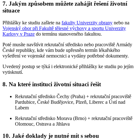
7. Jakým způsobem můžete zahájit řešení životní
situace
Přihlášky ke studiu zašlete na
fakulty Univerzity obrany
nebo na
Vojenský obor při Fakultě tělesné výchovy a sportu Univerzity
Karlovy v Praze
do termínu stanoveného fakultou.
Poté musíte navštívit rekrutační středisko nebo pracoviště Armády
České republiky, kde vám bude upřesněn termín lékařského
vyšetření ve vojenské nemocnici a vydány potřebné dokumenty.
Uvedený postup se týká i elektronické přihlášky ke studiu po jejím
vytisknutí.
8. Na které instituci životní situaci řešit
Rekrutační středisko Čechy (Praha) + rekrutační pracoviště
Pardubice, České Budějovice, Plzeň, Liberec a Ústí nad
Labem
Rekrutační středisko Morava (Brno) + rekrutační pracoviště
Olomouc, Ostrava a Jihlava
10. Jaké doklady je nutné mít s sebou