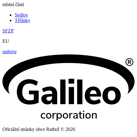
místní části
Sedlov
Těšínky
SFZP
EU
nahoru
Oficiální stránky obce Ratboř © 2026