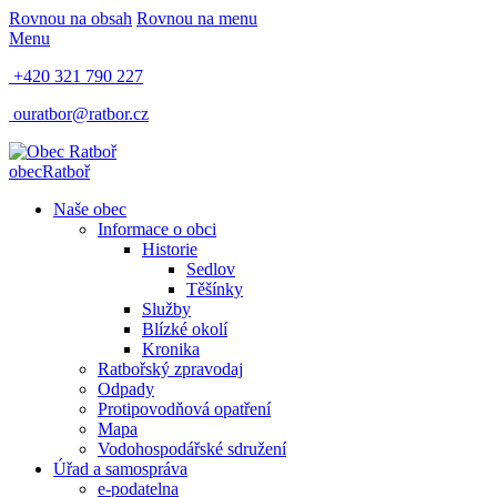
Rovnou na obsah
Rovnou na menu
Menu
+420 321 790 227
ouratbor@ratbor.cz
obec
Ratboř
Naše obec
Informace o obci
Historie
Sedlov
Těšínky
Služby
Blízké okolí
Kronika
Ratbořský zpravodaj
Odpady
Protipovodňová opatření
Mapa
Vodohospodářské sdružení
Úřad a samospráva
e-podatelna