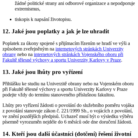
žádné politické strany ani odborové organizace a nepodporuje
extremismus,
tiskopis k napsání životopisu.
12. Jaké jsou poplatky a jak je lze uhradit
Poplatek za úkony spojené s přijímacím řízením se hradí ve výši a
způsobem zveřejněným na
internetových stránkách Univerzity
obrany
nebo na
internetových stránkách Vojenského oboru při
Fakultě tělesné výchovy a sportu Univerzity Karlovy v Praze
.
13. Jaké jsou lhůty pro vyřízení
Přihlášku ke studiu na Univerzitě obrany nebo na Vojenském oboru
při Fakultě tělesné výchovy a sportu Univerzity Karlovy v Praze
podejte vždy do termínu stanoveného příslušnou fakultou.
Lhůty pro vyřízení žádosti o povolání do služebního poměru vojáka
z povolání stanovuje zákon č. 221/1999 Sb., o vojácích z povolání,
ve znění pozdějších předpisů. Uchazeč musí být o výsledku výběru
písemně vyrozuměn nejdéle do 6 měsíců ode dne doručení žádosti.
14. Kteří jsou další účastníci (dotčení) řešení životní