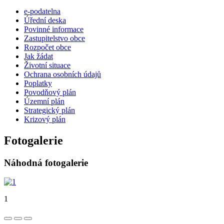
e-podatelna
Úřední deska
Povinné informace
Zastupitelstvo obce
Rozpočet obce
Jak žádat
Životní situace
Ochrana osobních údajů
Poplatky
Povodňový plán
Územní plán
Strategický plán
Krizový plán
Fotogalerie
Náhodná fotogalerie
1