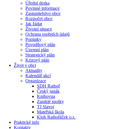
Úřední deska
Povinné informace
Zastupitelstvo obce
Rozpočet obce
Jak žádat
Životní situace
Ochrana osobních údajů
Poplatky
Povodňový plán
Územní plán
Strategický plán
Krizový plán
Život v obci
Aktuality
Kalendář akcí
Organizace
SDH Ratboř
Český junák
Knihovna
Zaniklé spolky
TJ Slavoj
Mateřská škola
Klub Ratbořáček o.s.
Praktické info
Kontakty