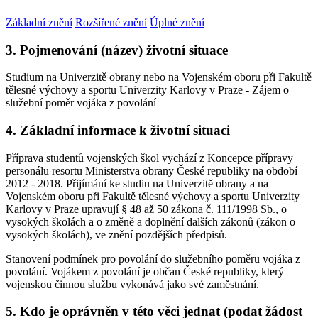
Základní znění
Rozšířené znění
Úplné znění
3. Pojmenování (název) životní situace
Studium na Univerzitě obrany nebo na Vojenském oboru při Fakultě
tělesné výchovy a sportu Univerzity Karlovy v Praze - Zájem o
služební poměr vojáka z povolání
4. Základní informace k životní situaci
Příprava studentů vojenských škol vychází z Koncepce přípravy
personálu resortu Ministerstva obrany České republiky na období
2012 - 2018. Přijímání ke studiu na Univerzitě obrany a na
Vojenském oboru při Fakultě tělesné výchovy a sportu Univerzity
Karlovy v Praze upravují § 48 až 50 zákona č. 111/1998 Sb., o
vysokých školách a o změně a doplnění dalších zákonů (zákon o
vysokých školách), ve znění pozdějších předpisů.
Stanovení podmínek pro povolání do služebního poměru vojáka z
povolání. Vojákem z povolání je občan České republiky, který
vojenskou činnou službu vykonává jako své zaměstnání.
5. Kdo je oprávněn v této věci jednat (podat žádost