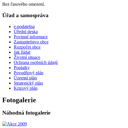
Bez časového omezení.
Úřad a samospráva
e-podatelna
Úřední deska
Povinné informace
Zastupitelstvo obce
Rozpočet obce
Jak žádat
Životní situace
Ochrana osobních údajů
Poplatky
Povodňový plán
Územní plán
Strategický plán
Krizový plán
Fotogalerie
Náhodná fotogalerie