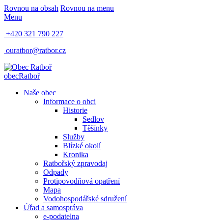
Rovnou na obsah
Rovnou na menu
Menu
+420 321 790 227
ouratbor@ratbor.cz
obec
Ratboř
Naše obec
Informace o obci
Historie
Sedlov
Těšínky
Služby
Blízké okolí
Kronika
Ratbořský zpravodaj
Odpady
Protipovodňová opatření
Mapa
Vodohospodářské sdružení
Úřad a samospráva
e-podatelna