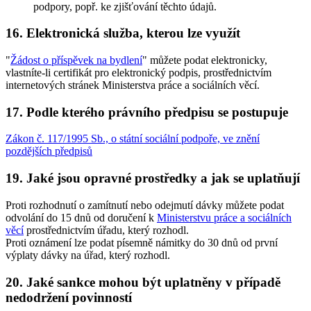
podpory, popř. ke zjišťování těchto údajů.
16. Elektronická služba, kterou lze využít
"
Žádost o příspěvek na bydlení
" můžete podat elektronicky,
vlastníte-li certifikát pro elektronický podpis, prostřednictvím
internetových stránek Ministerstva práce a sociálních věcí.
17. Podle kterého právního předpisu se postupuje
Zákon č. 117/1995 Sb., o státní sociální podpoře, ve znění
pozdějších předpisů
19. Jaké jsou opravné prostředky a jak se uplatňují
Proti rozhodnutí o zamítnutí nebo odejmutí dávky můžete podat
odvolání do 15 dnů od doručení k
Ministerstvu práce a sociálních
věcí
prostřednictvím úřadu, který rozhodl.
Proti oznámení lze podat písemně námitky do 30 dnů od první
výplaty dávky na úřad, který rozhodl.
20. Jaké sankce mohou být uplatněny v případě
nedodržení povinností