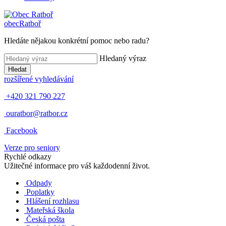
obec
Ratboř
Hledáte nějakou konkrétní pomoc nebo radu?
Hledaný výraz
Hledat
rozšířené vyhledávání
+420 321 790 227
ouratbor@ratbor.cz
Facebook
Verze pro seniory
Rychlé odkazy
Užitečné informace pro váš každodenní život.
Odpady
Poplatky
Hlášení rozhlasu
Mateřská škola
Česká pošta