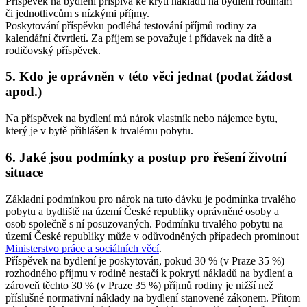
Příspěvek na bydlení přispívá ke krytí nákladů na bydlení rodinám
či jednotlivcům s nízkými příjmy.
Poskytování příspěvku podléhá testování příjmů rodiny za
kalendářní čtvrtletí. Za příjem se považuje i přídavek na dítě a
rodičovský příspěvek.
5. Kdo je oprávněn v této věci jednat (podat žádost
apod.)
Na příspěvek na bydlení má nárok vlastník nebo nájemce bytu,
který je v bytě přihlášen k trvalému pobytu.
6. Jaké jsou podmínky a postup pro řešení životní
situace
Základní podmínkou pro nárok na tuto dávku je podmínka trvalého
pobytu a bydliště na území České republiky oprávněné osoby a
osob společně s ní posuzovaných. Podmínku trvalého pobytu na
území České republiky může v odůvodněných případech prominout
Ministerstvo práce a sociálních věcí
.
Příspěvek na bydlení je poskytován, pokud 30 % (v Praze 35 %)
rozhodného příjmu v rodině nestačí k pokrytí nákladů na bydlení a
zároveň těchto 30 % (v Praze 35 %) příjmů rodiny je nižší než
příslušné normativní náklady na bydlení stanovené zákonem. Přitom