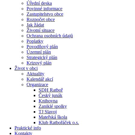
Úřední deska
Povinné informace
Zastupitelstvo obce
Rozpočet obce
Jak žádat
Životní situace
Ochrana osobních údajů
Poplatky
Povodňový plán
Územní plán
Strategický plán
Krizový plán
Život v obci
Aktuality
Kalendář akcí
Organizace
SDH Ratboř
Český junák
Knihovna
Zaniklé spolky
TJ Slavoj
Mateřská škola
Klub Ratbořáček o.s.
Praktické info
Kontakty