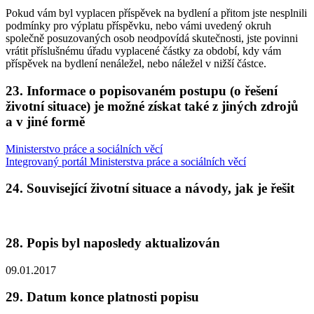
Pokud vám byl vyplacen příspěvek na bydlení a přitom jste nesplnili
podmínky pro výplatu příspěvku, nebo vámi uvedený okruh
společně posuzovaných osob neodpovídá skutečnosti, jste povinni
vrátit příslušnému úřadu vyplacené částky za období, kdy vám
příspěvek na bydlení nenáležel, nebo náležel v nižší částce.
23. Informace o popisovaném postupu (o řešení
životní situace) je možné získat také z jiných zdrojů
a v jiné formě
Ministerstvo práce a sociálních věcí
Integrovaný portál Ministerstva práce a sociálních věcí
24. Související životní situace a návody, jak je řešit
28. Popis byl naposledy aktualizován
09.01.2017
29. Datum konce platnosti popisu