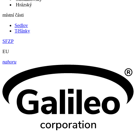
Hrázský
místní části
Sedlov
Těšínky
SFZP
EU
nahoru