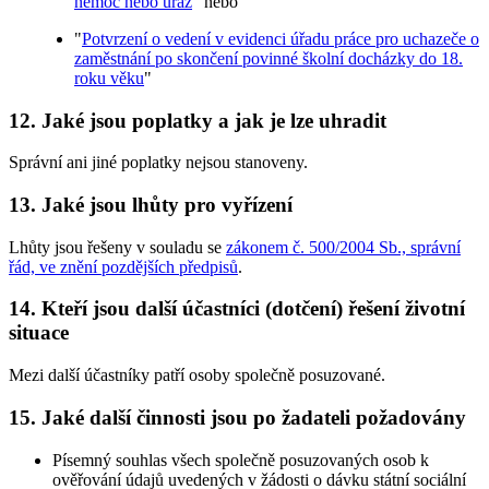
nemoc nebo úraz
" nebo
"
Potvrzení o vedení v evidenci úřadu práce pro uchazeče o
zaměstnání po skončení povinné školní docházky do 18.
roku věku
"
12. Jaké jsou poplatky a jak je lze uhradit
Správní ani jiné poplatky nejsou stanoveny.
13. Jaké jsou lhůty pro vyřízení
Lhůty jsou řešeny v souladu se
zákonem č. 500/2004 Sb., správní
řád, ve znění pozdějších předpisů
.
14. Kteří jsou další účastníci (dotčení) řešení životní
situace
Mezi další účastníky patří osoby společně posuzované.
15. Jaké další činnosti jsou po žadateli požadovány
Písemný souhlas všech společně posuzovaných osob k
ověřování údajů uvedených v žádosti o dávku státní sociální