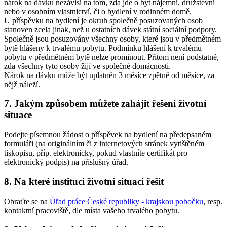
nárok na dávku nezávisí na tom, zda jde o byt nájemní, družstevní
nebo v osobním vlastnictví, či o bydlení v rodinném domě.
U příspěvku na bydlení je okruh společně posuzovaných osob
stanoven zcela jinak, než u ostatních dávek státní sociální podpory.
Společně jsou posuzovány všechny osoby, které jsou v předmětném
bytě hlášeny k trvalému pobytu. Podmínku hlášení k trvalému
pobytu v předmětném bytě nelze prominout. Přitom není podstatné,
zda všechny tyto osoby žijí ve společné domácnosti.
Nárok na dávku může být uplatněn 3 měsíce zpětně od měsíce, za
nějž náleží.
7. Jakým způsobem můžete zahájit řešení životní
situace
Podejte písemnou žádost o příspěvek na bydlení na předepsaném
formuláři (na originálním či z internetových stránek vytištěném
tiskopisu, příp. elektronicky, pokud vlastníte certifikát pro
elektronický podpis) na příslušný úřad.
8. Na které instituci životní situaci řešit
Obraťte se na
Úřad práce České republiky - krajskou pobočku
, resp.
kontaktní pracoviště, dle místa vašeho trvalého pobytu.