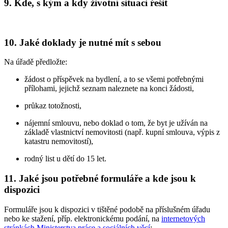
9. Kde, s kým a kdy životní situaci řešit
10. Jaké doklady je nutné mít s sebou
Na úřadě předložte:
žádost o příspěvek na bydlení, a to se všemi potřebnými
přílohami, jejichž seznam naleznete na konci žádosti,
průkaz totožnosti,
nájemní smlouvu, nebo doklad o tom, že byt je užíván na
základě vlastnictví nemovitosti (např. kupní smlouva, výpis z
katastru nemovitostí),
rodný list u dětí do 15 let.
11. Jaké jsou potřebné formuláře a kde jsou k
dispozici
Formuláře jsou k dispozici v tištěné podobě na příslušném úřadu
nebo ke stažení, příp. elektronickému podání, na
internetových
stránkách Ministerstva práce a sociálních věcí
: