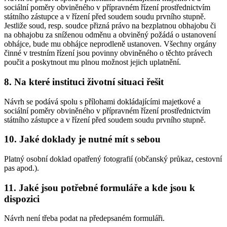
sociální poměry obviněného v přípravném řízení prostřednictvím
státního zástupce a v řízení před soudem soudu prvního stupně.
Jestliže soud, resp. soudce přizná právo na bezplatnou obhajobu či
na obhajobu za sníženou odměnu a obviněný požádá o ustanovení
obhájce, bude mu obhájce neprodleně ustanoven. Všechny orgány
činné v trestním řízení jsou povinny obviněného o těchto právech
poučit a poskytnout mu plnou možnost jejich uplatnění.
8. Na které instituci životní situaci řešit
Návrh se podává spolu s přílohami dokládajícími majetkové a
sociální poměry obviněného v přípravném řízení prostřednictvím
státního zástupce a v řízení před soudem soudu prvního stupně.
10. Jaké doklady je nutné mít s sebou
Platný osobní doklad opatřený fotografií (občanský průkaz, cestovní
pas apod.).
11. Jaké jsou potřebné formuláře a kde jsou k
dispozici
Návrh není třeba podat na předepsaném formuláři.