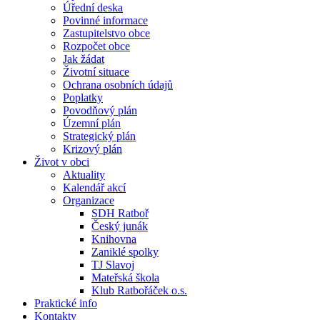
Úřední deska
Povinné informace
Zastupitelstvo obce
Rozpočet obce
Jak žádat
Životní situace
Ochrana osobních údajů
Poplatky
Povodňový plán
Územní plán
Strategický plán
Krizový plán
Život v obci
Aktuality
Kalendář akcí
Organizace
SDH Ratboř
Český junák
Knihovna
Zaniklé spolky
TJ Slavoj
Mateřská škola
Klub Ratbořáček o.s.
Praktické info
Kontakty