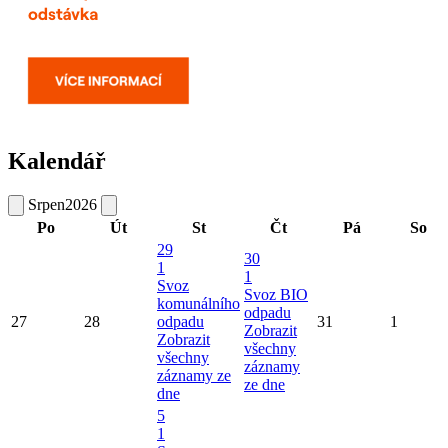
Kalendář
Srpen
2026
Po
Út
St
Čt
Pá
So
29
30
1
1
Svoz
Svoz BIO
komunálního
odpadu
27
28
odpadu
31
1
Zobrazit
Zobrazit
všechny
všechny
záznamy
záznamy ze
ze dne
dne
5
1