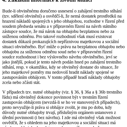
Bude-li obviněnému doručeno usnesení o zahájení trestního stíhání
(tzv. sdělení obvinění) a osvědčí-li, že nemá dostatek prostředků na
hrazení nákladů spojených s jeho obhajobou, rozhodne v řízení před
soudem předseda senátu a v přípravném řízení na návrh státního
zástupce soudce, že má nárok na obhajobu bezplatnou nebo za
sníženou odměnu. Pro takové rozhodnutí však musí existovat
dostatek důkazů prokazujících nepříznivou majetkovou a sociální
situaci obviněného. Byť může o právu na bezplatnou obhajobu nebo
obhajobu za sníženou odměnu soud nebo v přípravném řízení
soudce rozhodnout i bez výslovného návrhu obviněného, jeví se
jako jistější, pokud je tento návrh podán hned po zahájení trestního
stíhání, resp. v okamžiku, kdy se obviněný dostane do situace, že
jeho majetkové poměry mu nedovolí hradit náklady spojené se
zastupováním obhájcem. V tomto případě hradí náklady obhajoby
zcela nebo zčásti stát.
V případech tzv. nutné obhajoby (viz. § 36, § 36a a § 36b trestního
řádu) má obviněný dokonce povinnost být v trestním řízení
zastupován obhájcem (nevzdá-li se ho ve stanovených případech),
proto nevyužije-li práva si obhájce zvolit, je mu po dobu, kdy
důvody nutné obhajoby trvají, příslušným orgánem ustanoven z
úřední povinnosti (i bez návrhu). I zde má obviněný však možnost
osvědčit, že s ohledem na jeho majetkovou a sociální situaci má