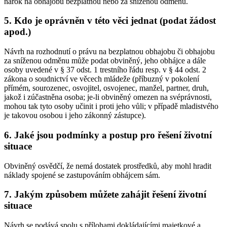
nárok na obhajobu bezplatnou nebo za sníženou odměnu.
5. Kdo je oprávněn v této věci jednat (podat žádost
apod.)
Návrh na rozhodnutí o právu na bezplatnou obhajobu či obhajobu
za sníženou odměnu může podat obviněný, jeho obhájce a dále
osoby uvedené v § 37 odst. 1 trestního řádu resp. v § 44 odst. 2
zákona o soudnictví ve věcech mládeže (příbuzný v pokolení
přímém, sourozenec, osvojitel, osvojenec, manžel, partner, druh,
jakož i zúčastněna osoba; je-li obviněný omezen na svéprávnosti,
mohou tak tyto osoby učinit i proti jeho vůli; v případě mladistvého
je takovou osobou i jeho zákonný zástupce).
6. Jaké jsou podmínky a postup pro řešení životní
situace
Obviněný osvědčí, že nemá dostatek prostředků, aby mohl hradit
náklady spojené se zastupováním obhájcem sám.
7. Jakým způsobem můžete zahájit řešení životní
situace
Návrh se podává spolu s přílohami dokládajícími majetkové a