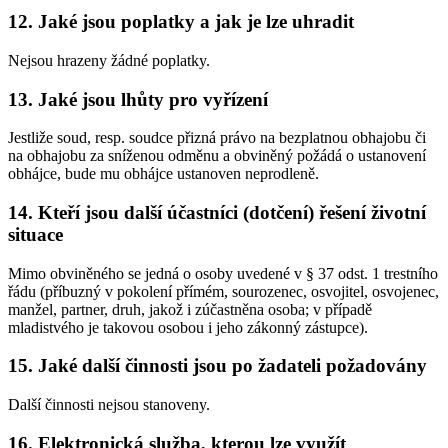
12. Jaké jsou poplatky a jak je lze uhradit
Nejsou hrazeny žádné poplatky.
13. Jaké jsou lhůty pro vyřízení
Jestliže soud, resp. soudce přizná právo na bezplatnou obhajobu či
na obhajobu za sníženou odměnu a obviněný požádá o ustanovení
obhájce, bude mu obhájce ustanoven neprodleně.
14. Kteří jsou další účastníci (dotčení) řešení životní
situace
Mimo obviněného se jedná o osoby uvedené v § 37 odst. 1 trestního
řádu (příbuzný v pokolení přímém, sourozenec, osvojitel, osvojenec,
manžel, partner, druh, jakož i zúčastněna osoba; v případě
mladistvého je takovou osobou i jeho zákonný zástupce).
15. Jaké další činnosti jsou po žadateli požadovány
Další činnosti nejsou stanoveny.
16. Elektronická služba, kterou lze využít