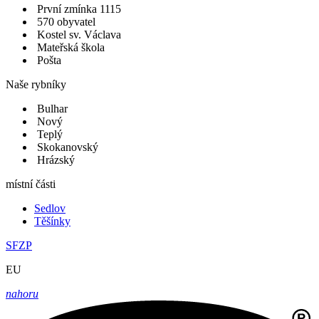
První zmínka 1115
570 obyvatel
Kostel sv. Václava
Mateřská škola
Pošta
Naše rybníky
Bulhar
Nový
Teplý
Skokanovský
Hrázský
místní části
Sedlov
Těšínky
SFZP
EU
nahoru