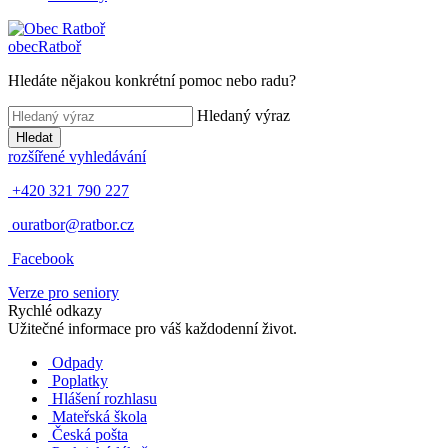
obec
Ratboř
Hledáte nějakou konkrétní pomoc nebo radu?
Hledaný výraz
Hledat
rozšířené vyhledávání
+420 321 790 227
ouratbor@ratbor.cz
Facebook
Verze pro seniory
Rychlé odkazy
Užitečné informace pro váš každodenní život.
Odpady
Poplatky
Hlášení rozhlasu
Mateřská škola
Česká pošta