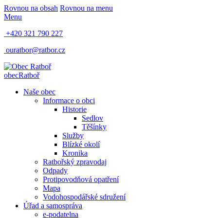
Rovnou na obsah
Rovnou na menu
Menu
+420 321 790 227
ouratbor@ratbor.cz
obec
Ratboř
Naše obec
Informace o obci
Historie
Sedlov
Těšínky
Služby
Blízké okolí
Kronika
Ratbořský zpravodaj
Odpady
Protipovodňová opatření
Mapa
Vodohospodářské sdružení
Úřad a samospráva
e-podatelna