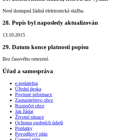
Není dostupná žádná elektronická služba.
28. Popis byl naposledy aktualizován
13.10.2015
29. Datum konce platnosti popisu
Bez časového omezení.
Úřad a samospráva
e-podatelna
Úřední deska
Povinné informace
Zastupitelstvo obce
Rozpočet obce
Jak žádat
Životní situace
Ochrana osobních údajů
Poplatky
Povodňový plán
Územní plán