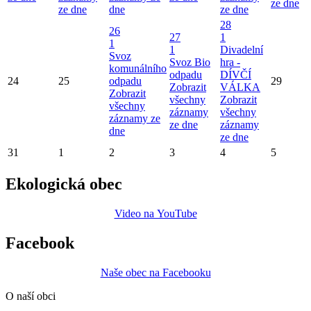
ze dne
ze dne
dne
ze dne
28
26
27
1
1
1
Divadelní
Svoz
Svoz Bio
hra -
komunálního
odpadu
DÍVČÍ
24
25
odpadu
29
Zobrazit
VÁLKA
Zobrazit
všechny
Zobrazit
všechny
záznamy
všechny
záznamy ze
ze dne
záznamy
dne
ze dne
31
1
2
3
4
5
Ekologická obec
Video na YouTube
Facebook
Naše obec na Facebooku
O naší obci