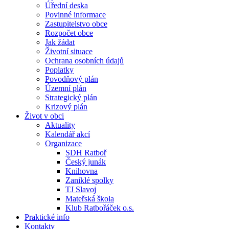
Úřední deska
Povinné informace
Zastupitelstvo obce
Rozpočet obce
Jak žádat
Životní situace
Ochrana osobních údajů
Poplatky
Povodňový plán
Územní plán
Strategický plán
Krizový plán
Život v obci
Aktuality
Kalendář akcí
Organizace
SDH Ratboř
Český junák
Knihovna
Zaniklé spolky
TJ Slavoj
Mateřská škola
Klub Ratbořáček o.s.
Praktické info
Kontakty