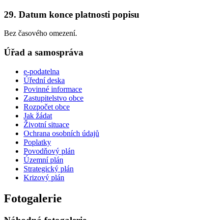
29. Datum konce platnosti popisu
Bez časového omezení.
Úřad a samospráva
e-podatelna
Úřední deska
Povinné informace
Zastupitelstvo obce
Rozpočet obce
Jak žádat
Životní situace
Ochrana osobních údajů
Poplatky
Povodňový plán
Územní plán
Strategický plán
Krizový plán
Fotogalerie