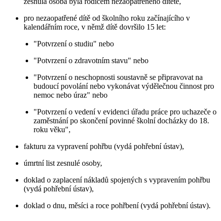
zesnulá osoba byla rodičem nezaopatřeného dítěte,
pro nezaopatřené dítě od školního roku začínajícího v
kalendářním roce, v němž dítě dovršilo 15 let:
"Potvrzení o studiu" nebo
"Potvrzení o zdravotním stavu" nebo
"Potvrzení o neschopnosti soustavně se připravovat na
budoucí povolání nebo vykonávat výdělečnou činnost pro
nemoc nebo úraz" nebo
"Potvrzení o vedení v evidenci úřadu práce pro uchazeče o
zaměstnání po skončení povinné školní docházky do 18.
roku věku",
fakturu za vypravení pohřbu (vydá pohřební ústav),
úmrtní list zesnulé osoby,
doklad o zaplacení nákladů spojených s vypravením pohřbu
(vydá pohřební ústav),
doklad o dnu, měsíci a roce pohřbení (vydá pohřební ústav).