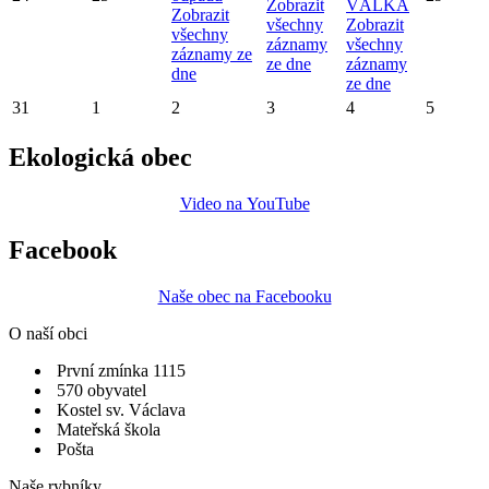
Zobrazit
VÁLKA
Zobrazit
všechny
Zobrazit
všechny
záznamy
všechny
záznamy ze
ze dne
záznamy
dne
ze dne
31
1
2
3
4
5
Ekologická obec
Video na YouTube
Facebook
Naše obec na Facebooku
O naší obci
První zmínka 1115
570 obyvatel
Kostel sv. Václava
Mateřská škola
Pošta
Naše rybníky