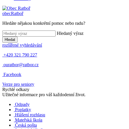
obec
Ratboř
Hledáte nějakou konkrétní pomoc nebo radu?
Hledaný výraz
Hledat
rozšířené vyhledávání
+420 321 790 227
ouratbor@ratbor.cz
Facebook
Verze pro seniory
Rychlé odkazy
Užitečné informace pro váš každodenní život.
Odpady
Poplatky
Hlášení rozhlasu
Mateřská škola
Česká pošta