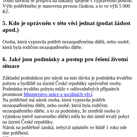
Touto dávkou se přispívá na náklady spojené s vypravením pohřbu.
Výše pohřebného je stanovena pevnou částkou, a to ve výši 5 000
Kč.
5. Kdo je oprávněn v této věci jednat (podat žádost
apod.)
Osoba, která vypravila pohřeb nezaopatřenému dítěti, nebo osobě,
která byla rodičem nezaopatřeného dítěte.
6. Jaké jsou podmínky a postup pro řešení životní
situace
Základní podmínkou pro nárok na tuto dávku je podmínka trvalého
pobytu a bydliště na území České republiky oprávněné osoby.
Podmínku trvalého pobytu může v odůvodněných případech
prominout
Ministerstvo práce a sociálních věcí
.
Na pohřebné má nárok osoba, která vypravila pohřeb
nezaopatřenému dítěti, nebo osobě, která byla rodičem
nezaopatřeného dítěte, a to za podmínky, že zemřelá osoba (s
výjimkou mrtvě narozeného dítěte) měla ke dni úmrtí trvalý pobyt
na území České republiky.
Nárok na pohřebné zaniká, nebyl-li uplatněn ve lhůtě 1 roku ode
dne pohřbení.