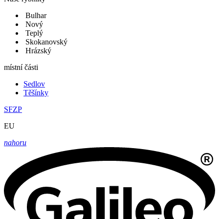
Bulhar
Nový
Teplý
Skokanovský
Hrázský
místní části
Sedlov
Těšínky
SFZP
EU
nahoru