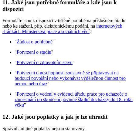
11. Jaké jsou potřebné formuláře a kde jsou k
dispozici
Formuláře jsou k dispozici v tištěné podobě na příslušném úřadu
nebo ke stažení, příp. elektronickému podání, na
internetových
stránkách Ministerstva práce a sociálních věcí
:
"
Žádost o pohřebné
"
"
Potvrzení o studiu
"
"
Potvrzení o zdravotním stavu
"
"
Potvrzení o neschopnosti soustavně se připravovat na
budoucí povolání nebo vykonávat výdělečnou činnost pro
nemoc nebo úraz
"
"
Potvrzení o vedení v evidenci úřadu práce pro uchazeče o
zaměstnání po skončení povinné školní docházky do 18. roku
věku
"
12. Jaké jsou poplatky a jak je lze uhradit
Správní ani jiné poplatky nejsou stanoveny.