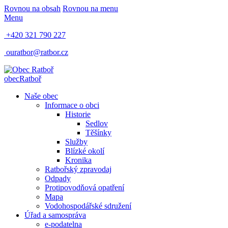
Rovnou na obsah
Rovnou na menu
Menu
+420 321 790 227
ouratbor@ratbor.cz
obec
Ratboř
Naše obec
Informace o obci
Historie
Sedlov
Těšínky
Služby
Blízké okolí
Kronika
Ratbořský zpravodaj
Odpady
Protipovodňová opatření
Mapa
Vodohospodářské sdružení
Úřad a samospráva
e-podatelna