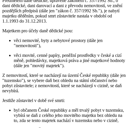
Předmětem daně dědické, upravené zákonem č. 357/1992 Sb., o
dani dědické, dani darovací a dani z převodu nemovitostí, ve znění
pozdějších předpisů (dále jen "zákon č. 357/1992 Sb."), je nabytí
majetku děděním, pokud smrt zůstavitele nastala v období od
1.1.1993 do 31.12.2013.
Majetkem pro účely daně dědické jsou:
věci nemovité, byty a nebytové prostory (dále jen
"nemovitosti"),
věci movité, cenné papíry, peněžní prostředky v české a cizí
měně, pohledávky, majetková práva a jiné majetkové hodnoty
(dále jen "movitý majetek").
Z nemovitostí, které se nacházejí na území České republiky (dále jen
"tuzemsko"), se vybere daň bez ohledu na státní občanství nebo
pobyt zůstavitele; z nemovitostí, které se nacházejí v cizině, se daň
nevybírá.
Jestliže zůstavitel v době své smrti:
byl občanem České republiky a měl trvalý pobyt v tuzemsku,
vybírá se daň z celého jeho movitého majetku bez ohledu na
to, zda se tento majetek nachází v tuzemsku nebo v cizině,