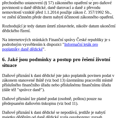
přechodného ustanovení (§ 57) zákonného opatření se pro daňové
povinnosti u daně dědické, daně darovací a daně z převodu
nemovitostí vzniklé před 1.1.2014 použije zákon č. 357/1992 Sb.,
ve znění účinném přede dnem nabytí účinnosti zákonného opatření.
Rozhodující je tedy datum úmrtí zůstavitele, nikoliv datum ukončení
dědického řízení.
Na internetových stránkách Finanční správy České republiky je s
podrobným vysvětlením k dispozici "
Informační leták pro
poplatníky daně dědické
".
6. Jaké jsou podmínky a postup pro řešení životní
situace
Daňové přiznání k dani dědické jste jako poplatník povinen podat v
zákonem stanovené lhůtě (viz bod 13) územnímu pracovišti místně
příslušného finančního úřadu nebo příslušnému finančnímu úřadu
(dále též "správce daně").
Daňové přiznání lze platně podat (osobně, poštou) pouze na
předepsaném daňovém tiskopisu (viz bod 11).
Daňové přiznání k dani dědické se nepodává, jestliže je nabytí
majetku děděním od daně dědické zcela osvobozeno; rozsah