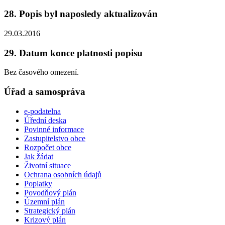
28. Popis byl naposledy aktualizován
29.03.2016
29. Datum konce platnosti popisu
Bez časového omezení.
Úřad a samospráva
e-podatelna
Úřední deska
Povinné informace
Zastupitelstvo obce
Rozpočet obce
Jak žádat
Životní situace
Ochrana osobních údajů
Poplatky
Povodňový plán
Územní plán
Strategický plán
Krizový plán