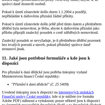
správci daně dostavili osobně.
Pokud k úmrtí zůstavitele došlo dnem 1.1.2004 a později,
nepřikládáte k daňovému přiznání žádné přílohy.
Pokud k úmrtí zůstavitele došlo ještě před tímto datem a předmětem
dědění byla nemovitost, je třeba, abyste k daňovému přiznání jako
přílohu připojili znalecký posudek o ceně zděděných nemovitostí.
Znalecký posudek se nevyžaduje, je-li předmětem dědění pozemek
bez trvalých porostů a staveb, pokud příslušný správce daně
nestanoví jinak.
11. Jaké jsou potřebné formuláře a kde jsou k
dispozici
Pro přiznání k dani dědické jsou potřeba tiskopisy vydané
Ministerstvem financí České republiky:
"Přiznání k dani dědické" (č. 25 5409
)
Uvedené tiskopisy jsou k dispozici na
internetových stránkách
Finanční správy České republiky
, kde si je můžete (ve formátu
Adobe PDF) stáhnout a vytisknout; pouze některé jsou k dispozici
na územních pracovištích finančních úřadů a na finančních úřadech.