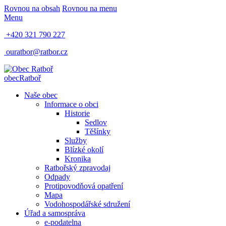
Rovnou na obsah
Rovnou na menu
Menu
+420 321 790 227
ouratbor@ratbor.cz
obec
Ratboř
Naše obec
Informace o obci
Historie
Sedlov
Těšínky
Služby
Blízké okolí
Kronika
Ratbořský zpravodaj
Odpady
Protipovodňová opatření
Mapa
Vodohospodářské sdružení
Úřad a samospráva
e-podatelna