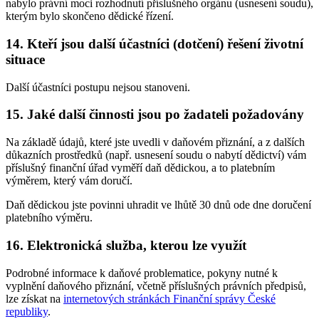
nabylo právní moci rozhodnutí příslušného orgánu (usnesení soudu),
kterým bylo skončeno dědické řízení.
14. Kteří jsou další účastníci (dotčení) řešení životní
situace
Další účastníci postupu nejsou stanoveni.
15. Jaké další činnosti jsou po žadateli požadovány
Na základě údajů, které jste uvedli v daňovém přiznání, a z dalších
důkazních prostředků (např. usnesení soudu o nabytí dědictví) vám
příslušný finanční úřad vyměří daň dědickou, a to platebním
výměrem, který vám doručí.
Daň dědickou jste povinni uhradit ve lhůtě 30 dnů ode dne doručení
platebního výměru.
16. Elektronická služba, kterou lze využít
Podrobné informace k daňové problematice, pokyny nutné k
vyplnění daňového přiznání, včetně příslušných právních předpisů,
lze získat na
internetových stránkách Finanční správy České
republiky
.