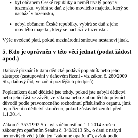
byl občanem České republiky a neměl trvalý pobyt v
tuzemsku, vybírá se daň z jeho movitého majetku, který se
nachází v tuzemsku,
nebyl občanem České republiky, vybírá se daň z jeho
movitého majetku, který se nachází v tuzemsku.
Výše uvedené platí, pokud mezinárodní smlouva nestanoví jinak.
5. Kdo je oprávněn v této věci jednat (podat žádost
apod.)
Daňové přiznání k dani dědické podává poplatník nebo jeho
zástupce (zastupování v daňovém řízení - viz zákon č. 280/2009
Sb., daňový řád, ve znění pozdějších předpisů).
Poplatníkem daně dědické jste tehdy, pokud jste nabyli dědictví
nebo jeho část ze závěti, ze zákona nebo z obou těchto právních
důvodů podle pravomocného rozhodnutí příslušného orgánu, jímž
bylo řízení o dědictví skončeno, pokud zůstavitel zemřel před
1.1.2014.
Zákon č. 357/1992 Sb. byl s účinností od 1.1.2014 zrušen
zákonným opatřením Senátu č. 340/2013 Sb., o dani z nabytí
nemovitých věcí (dále jen "zákonné opatření"), avšak podle