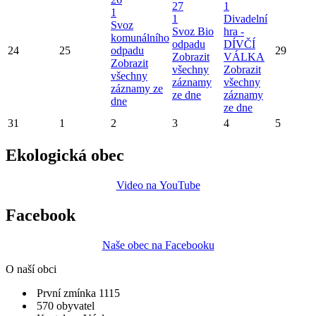
27
1
1
1
Divadelní
Svoz
Svoz Bio
hra -
komunálního
odpadu
DÍVČÍ
24
25
odpadu
29
Zobrazit
VÁLKA
Zobrazit
všechny
Zobrazit
všechny
záznamy
všechny
záznamy ze
ze dne
záznamy
dne
ze dne
31
1
2
3
4
5
Ekologická obec
Video na YouTube
Facebook
Naše obec na Facebooku
O naší obci
První zmínka 1115
570 obyvatel