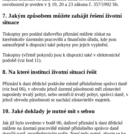
osvobození je uveden v § 19, 20 a 23 zákona č. 357/1992 Sb.
7. Jakým způsobem můžete zahájit řešení životní
situace
Tiskopisy pro podání daňového přiznání můžete získat na
kterémkoliv územním pracovišti a finančním úřadu, kde jsou
samozřejmě k dispozici také pokyny pro jejich vyplnění.
Tiskopisy (včetně pokynů) jsou k dispozici také v elektronické
podobě (viz bod 11).
8. Na které instituci životní situaci řešit
Přiznání k dani dědické podáváte místně příslušnému správci daně
(viz bod 06), v obvodu jehož územní působnosti měl zůstavitel
naposledy trvalý pobyt, nebo neměl-li trvalý pobyt, správci daně, v
jehož obvodu působnosti se nachází zůstavitelův majetek.
10. Jaké doklady je nutné mít s sebou
Jak již bylo uvedeno v bodě 06, daňové přiznání k dani dědické
můžete na územní pracoviště místně příslušného správce daně
doručit např. prostřednictvím pošty. Není tedy nutné, abyste se ke