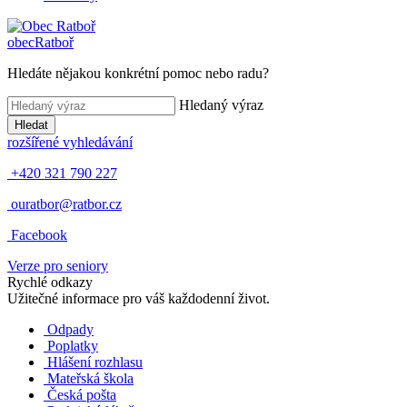
obec
Ratboř
Hledáte nějakou konkrétní pomoc nebo radu?
Hledaný výraz
Hledat
rozšířené vyhledávání
+420 321 790 227
ouratbor@ratbor.cz
Facebook
Verze pro seniory
Rychlé odkazy
Užitečné informace pro váš každodenní život.
Odpady
Poplatky
Hlášení rozhlasu
Mateřská škola
Česká pošta