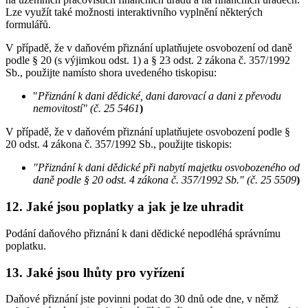
Lze využít také možnosti interaktivního vyplnění některých
formulářů.
V případě, že v daňovém přiznání uplatňujete osvobození od daně
podle § 20 (s výjimkou odst. 1) a § 23 odst. 2 zákona č. 357/1992
Sb., použijte namísto shora uvedeného tiskopisu:
"
Přiznání k dani dědické, dani darovací a dani z převodu
nemovitostí" (č. 25 5461
)
V případě, že v daňovém přiznání uplatňujete osvobození podle §
20 odst. 4 zákona č. 357/1992 Sb., použijte tiskopis:
"Přiznání k dani dědické při nabytí majetku osvobozeného od
daně podle § 20 odst. 4 zákona č. 357/1992 Sb." (č. 25 5509
)
12. Jaké jsou poplatky a jak je lze uhradit
Podání daňového přiznání k dani dědické nepodléhá správnímu
poplatku.
13. Jaké jsou lhůty pro vyřízení
Daňové přiznání jste povinni podat do 30 dnů ode dne, v němž