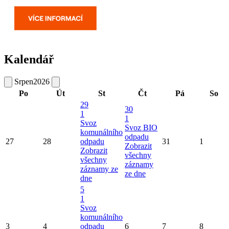
Kalendář
Srpen
2026
Po
Út
St
Čt
Pá
So
29
30
1
1
Svoz
Svoz BIO
komunálního
odpadu
27
28
odpadu
31
1
Zobrazit
Zobrazit
všechny
všechny
záznamy
záznamy ze
ze dne
dne
5
1
Svoz
komunálního
3
4
odpadu
6
7
8