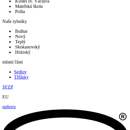
Kostel sv. Václava
Mateřská škola
Pošta
Naše rybníky
Bulhar
Nový
Teplý
Skokanovský
Hrázský
místní části
Sedlov
Těšínky
SFZP
EU
nahoru