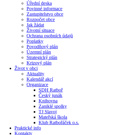
Úřední deska
Povinné informace
Zastupitelstvo obce
Rozpočet obce
Jak žádat
Životní situace
Ochrana osobních údajů
Poplatky
Povodňový plán
Územní plán
Strategický plán
Krizový plán
Život v obci
Aktuality
Kalendář akcí
Organizace
SDH Ratboř
Český junák
Knihovna
Zaniklé spolky
TJ Slavoj
Mateřská škola
Klub Ratbořáček o.s.
Praktické info
Kontakty