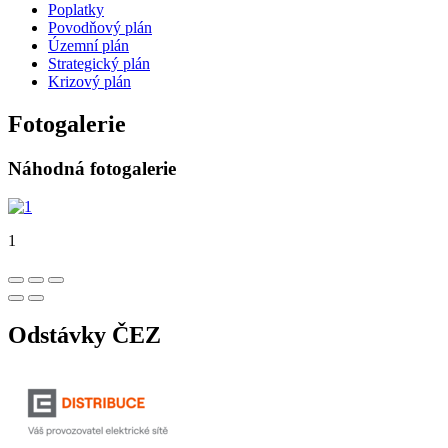
Poplatky
Povodňový plán
Územní plán
Strategický plán
Krizový plán
Fotogalerie
Náhodná fotogalerie
1
Odstávky ČEZ