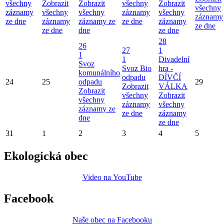
všechny
Zobrazit
Zobrazit
všechny
Zobrazit
všechny
záznamy
všechny
všechny
záznamy
všechny
záznamy
ze dne
záznamy
záznamy ze
ze dne
záznamy
ze dne
ze dne
dne
ze dne
28
26
27
1
1
1
Divadelní
Svoz
Svoz Bio
hra -
komunálního
odpadu
DÍVČÍ
24
25
odpadu
29
Zobrazit
VÁLKA
Zobrazit
všechny
Zobrazit
všechny
záznamy
všechny
záznamy ze
ze dne
záznamy
dne
ze dne
31
1
2
3
4
5
Ekologická obec
Video na YouTube
Facebook
Naše obec na Facebooku