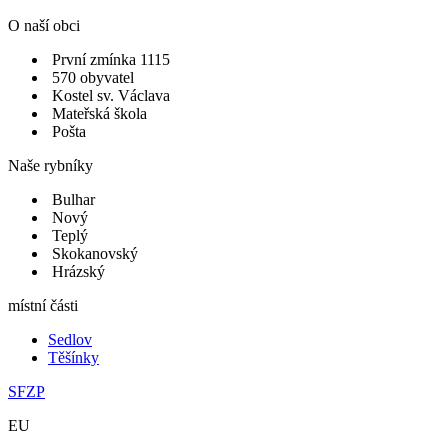
O naší obci
První zmínka 1115
570 obyvatel
Kostel sv. Václava
Mateřská škola
Pošta
Naše rybníky
Bulhar
Nový
Teplý
Skokanovský
Hrázský
místní části
Sedlov
Těšínky
SFZP
EU