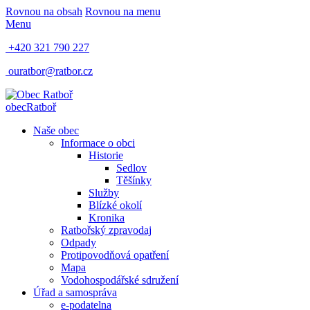
Rovnou na obsah
Rovnou na menu
Menu
+420 321 790 227
ouratbor@ratbor.cz
obec
Ratboř
Naše obec
Informace o obci
Historie
Sedlov
Těšínky
Služby
Blízké okolí
Kronika
Ratbořský zpravodaj
Odpady
Protipovodňová opatření
Mapa
Vodohospodářské sdružení
Úřad a samospráva
e-podatelna