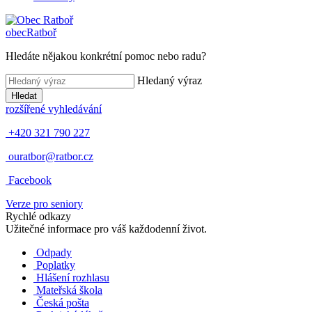
obec
Ratboř
Hledáte nějakou konkrétní pomoc nebo radu?
Hledaný výraz
Hledat
rozšířené vyhledávání
+420 321 790 227
ouratbor@ratbor.cz
Facebook
Verze pro seniory
Rychlé odkazy
Užitečné informace pro váš každodenní život.
Odpady
Poplatky
Hlášení rozhlasu
Mateřská škola
Česká pošta