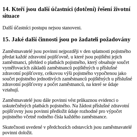
14. Kteří jsou další účastníci (dotčení) řešení životní
situace
Další účastníci postupu nejsou stanoveni.
15. Jaké další činnosti jsou po žadateli požadovány
Zaměstnavatelé jsou povinni nejpozději v den splatnosti pojistného
předat každé zdravotní pojišťovně, u které jsou pojištěni jejich
zaměstnanci, přehled o platbách pojistného, který obsahuje součet
vyměřovacích základů zaměstnanců pojištěných u příslušné
zdravotní pojišťovny, celkovou výši pojistného vypočtenou jako
součet pojistného jednotlivých zaměstnanců pojištěných u příslušné
zdravotní pojišťovny a počet zaměstnanců, na které se údaje
vztahují.
Zaměstnavatelé jsou dále povinni vést průkaznou evidenci o
uskutečněných platbách pojistného. Na žádost příslušné zdravotní
pojišťovny jsou povinni předložit údaje rozhodné pro výpočet
pojistného včetně rodného čísla každého zaměstnance.
Skutečnosti uvedené v předchozích odstavcích jsou zaměstnavatelé
povinni doložit.