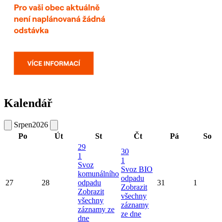
Kalendář
Srpen
2026
Po
Út
St
Čt
Pá
So
29
30
1
1
Svoz
Svoz BIO
komunálního
odpadu
27
28
odpadu
31
1
Zobrazit
Zobrazit
všechny
všechny
záznamy
záznamy ze
ze dne
dne