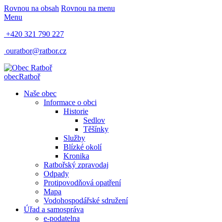
Rovnou na obsah
Rovnou na menu
Menu
+420 321 790 227
ouratbor@ratbor.cz
obec
Ratboř
Naše obec
Informace o obci
Historie
Sedlov
Těšínky
Služby
Blízké okolí
Kronika
Ratbořský zpravodaj
Odpady
Protipovodňová opatření
Mapa
Vodohospodářské sdružení
Úřad a samospráva
e-podatelna