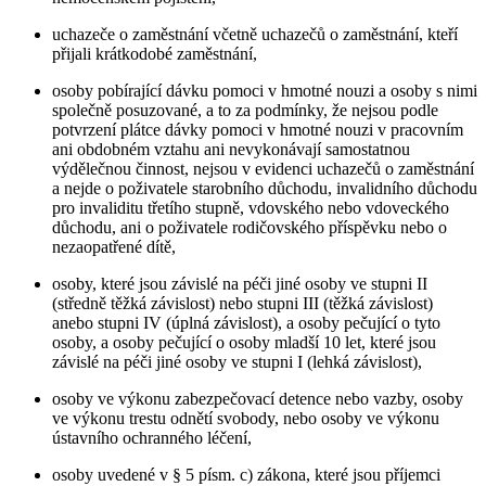
uchazeče o zaměstnání včetně uchazečů o zaměstnání, kteří
přijali krátkodobé zaměstnání,
osoby pobírající dávku pomoci v hmotné nouzi a osoby s nimi
společně posuzované, a to za podmínky, že nejsou podle
potvrzení plátce dávky pomoci v hmotné nouzi v pracovním
ani obdobném vztahu ani nevykonávají samostatnou
výdělečnou činnost, nejsou v evidenci uchazečů o zaměstnání
a nejde o poživatele starobního důchodu, invalidního důchodu
pro invaliditu třetího stupně, vdovského nebo vdoveckého
důchodu, ani o poživatele rodičovského příspěvku nebo o
nezaopatřené dítě,
osoby, které jsou závislé na péči jiné osoby ve stupni II
(středně těžká závislost) nebo stupni III (těžká závislost)
anebo stupni IV (úplná závislost), a osoby pečující o tyto
osoby, a osoby pečující o osoby mladší 10 let, které jsou
závislé na péči jiné osoby ve stupni I (lehká závislost),
osoby ve výkonu zabezpečovací detence nebo vazby, osoby
ve výkonu trestu odnětí svobody, nebo osoby ve výkonu
ústavního ochranného léčení,
osoby uvedené v § 5 písm. c) zákona, které jsou příjemci