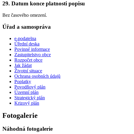
29. Datum konce platnosti popisu
Bez časového omezení.
Úřad a samospráva
e-podatelna
Úřední deska
Povinné informace
Zastupitelstvo obce
Rozpočet obce
Jak žádat
Životní situace
Ochrana osobních údajů
Poplatky
Povodňový plán
Územní plán
Strategický plán
Krizový plán
Fotogalerie
Náhodná fotogalerie