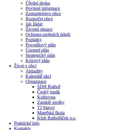
Úřední deska
Povinné informace
Zastupitelstvo obce
Rozpočet obce
Jak žádat
Životní situace
Ochrana osobních údajů
Poplatky
Povodňový plán
Územní plán
Strategický plán
Krizový plán
Život v obci
Aktuality
Kalendář akcí
Organizace
SDH Ratboř
Český junák
Knihovna
Zaniklé spolky
TJ Slavoj
Mateřská škola
Klub Ratbořáček o.s.
Praktické info
Kontakty