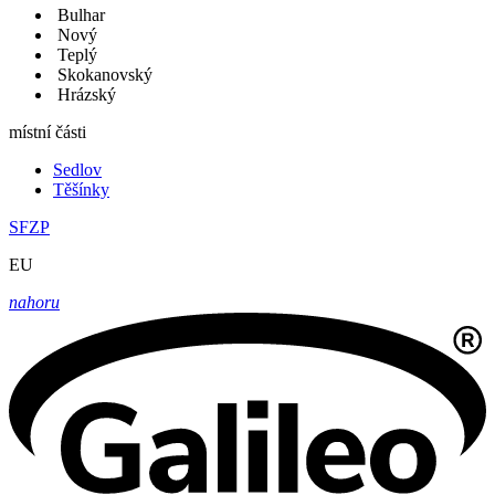
Bulhar
Nový
Teplý
Skokanovský
Hrázský
místní části
Sedlov
Těšínky
SFZP
EU
nahoru