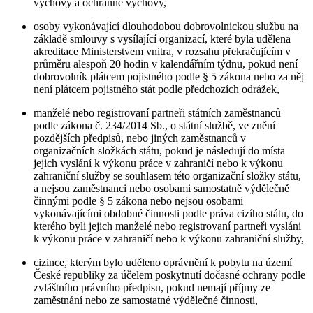
výchovy a ochranné výchovy,
osoby vykonávající dlouhodobou dobrovolnickou službu na
základě smlouvy s vysílající organizací, které byla udělena
akreditace Ministerstvem vnitra, v rozsahu překračujícím v
průměru alespoň 20 hodin v kalendářním týdnu, pokud není
dobrovolník plátcem pojistného podle § 5 zákona nebo za něj
není plátcem pojistného stát podle předchozích odrážek,
manželé nebo registrovaní partneři státních zaměstnanců
podle zákona č. 234/2014 Sb., o státní službě, ve znění
pozdějších předpisů, nebo jiných zaměstnanců v
organizačních složkách státu, pokud je následují do místa
jejich vyslání k výkonu práce v zahraničí nebo k výkonu
zahraniční služby se souhlasem této organizační složky státu,
a nejsou zaměstnanci nebo osobami samostatně výdělečně
činnými podle § 5 zákona nebo nejsou osobami
vykonávajícími obdobné činnosti podle práva cizího státu, do
kterého byli jejich manželé nebo registrovaní partneři vysláni
k výkonu práce v zahraničí nebo k výkonu zahraniční služby,
cizince, kterým bylo uděleno oprávnění k pobytu na území
České republiky za účelem poskytnutí dočasné ochrany podle
zvláštního právního předpisu, pokud nemají příjmy ze
zaměstnání nebo ze samostatné výdělečné činnosti,