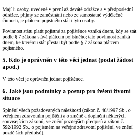
Mají-li osoby, uvedené v první až deváté odrážce a v předposlední
odrážce, příjmy ze zaměstnání nebo ze samostatné výdělečné
činnosti, je plátcem pojistného stát i tyto osoby.
Povinnost státu platit pojistné za pojištěnce vzniká dnem, kdy se stát
podle § 7 zákona stává plátcem pojistného; tato povinnost zaniká
dnem, ke kterému stát přestal být podle § 7 zákona plátcem
pojistného.
5. Kdo je oprávněn v této věci jednat (podat žádost
apod.)
V této věci je oprávněn jednat pojištěnec.
6. Jaké jsou podmínky a postup pro řešení životní
situace
Splnění všech požadovaných náležitostí (zákon č. 48/1997 Sb., o
veřejném zdravotním pojištění a o změně a doplnění některých
souvisejících zákonů, ve znění pozdějších předpisů a zákon č.
592/1992 Sb., o pojistném na veřejné zdravotní pojištění, ve znění
pozdějších předpisů).