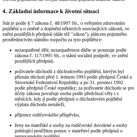
4. Základní informace k životní situaci
Stát je podle § 7 zákona č. 48/1997 Sb., o veřejném zdravotním
pojištění a o změně a doplnění některých souvisejících zákonů, ve
znění pozdějších předpisů (dále též "zákon"), plátcem pojistného
prostřednictvím státního rozpočtu za tyto pojištěnce:
nezaopatřené děti; nezaopatřenost dítěte se posuzuje podle
zákona č. 117/1995 Sb., o státní sociální podpoře, ve znění
pozdějších předpisů,
poživatele důchodů z důchodového pojištění, kterým byl
přiznán důchod před 1. lednem 1993 podle předpisů České a
Slovenské Federativní Republiky a po 31. prosinci 1992
podle předpisů České republiky; za poživatele důchodu se pro
účely zákona považuje osoba podle předchozí věty i v
měsících, kdy jí podle předpisů o důchodovém pojištění
výplata důchodu nenáleží,
příjemce rodičovského příspěvku,
ženy na mateřské a osoby na rodičovské dovolené a osoby
pobírající peněžitou pomoc v mateřství podle předpisů o
nemocenském pojištění,