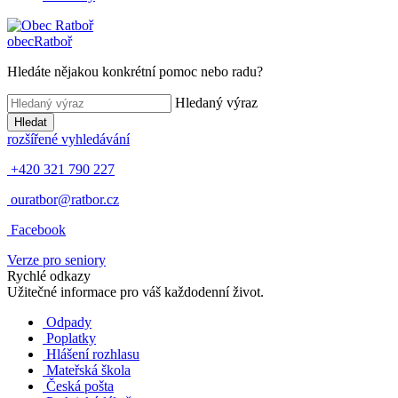
obec
Ratboř
Hledáte nějakou konkrétní pomoc nebo radu?
Hledaný výraz
Hledat
rozšířené vyhledávání
+420 321 790 227
ouratbor@ratbor.cz
Facebook
Verze pro seniory
Rychlé odkazy
Užitečné informace pro váš každodenní život.
Odpady
Poplatky
Hlášení rozhlasu
Mateřská škola
Česká pošta