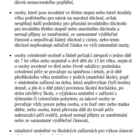
dávek nemocenského pojištění,
osoby, které jsou invalidní ve třetím stupni nebo které dosáhly
věku potřebného pro nárok na starobní důchod, avšak
nesplňují další podmínky pro přiznání invalidního důchodu
pro invaliditu třetího stupně nebo starobního důchodu a
nemají příjmy ze zaměstnání, ze samostatné výdělečné
činnosti a nepožívají žádný důchod z ciziny, nebo tento
důchod nepřesahuje měsíčně částku ve výši minimální mzdy,
osoby celodenně osobně a řádně pečující alespoň o jedno dítě
do 7 let věku nebo nejméně o dvě děti do 15 let věku, nejde-li
o osoby uvedené ve třetí nebo čtvrté odrážce; podmínka
celodenní péče se považuje za splněnou i tehdy, je-li dítě
předškolního věku umístěno v jeslích (mateřské škole), popř.
v obdobném zařízení na dobu, která nepřevyšuje čtyři hodiny
denně, a jde-li o dítě plnící povinnou školní docházku, po
dobu návštěvy školy, s výjimkou umístění v zařízení s
týdenním či celoročním pobytem; za takové osoby se
považuje vždy pouze jedna osoba, a to buď otec nebo matka
dítěte, nebo osoba, která převzala dítě do trvalé péče
nahrazující péči rodičů, pokud nemají příjmy ze zaměstnání
nebo ze samostatné výdělečné činnosti,
mladistvé umístěné ve školských zařízeních pro výkon ústavní