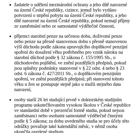
žadatele o udělení mezinárodní ochrany a jeho dítě narozené
na území České republiky, cizince, jemuž bylo vydáno
potvrzení o strpění pobytu na území České republiky, a jeho
dítě narozené na území České republiky, pokud nemají příjmy
ze zaměstnání nebo ze samostatné výdělečné činnosti,
příjemci starobní penze na určenou dobu, doživotní penze
nebo penze na přesně stanovenou dobu s přesně stanovenou
výší důchodu podle zákona upravujícího doplňkové penzijní
spoření do dosažení věku potřebného pro vznik nároku na
starobní důchod podle § 32 zákona č. 155/1995 Sb., o
důchodovém pojištění, ve znění pozdějších předpisů, pokud
jsou splněny podmínky stanovené v § 22 odst. 4 nebo § 23
odst. 6 zákona č. 427/2011 Sb., o doplňkovém penzijním
spoření, ve znění pozdějších předpisů; při stanovení tohoto
věku u žen se postupuje stejně jako u mužů stejného data
narození,
osoby starší 26 let studující prvně v doktorském studijním
programu uskutečňovaném vysokou školou v České republice
ve standardní době v prezenční formě studia, pokud nejsou
zaměstnanci nebo osobami samostatně výdělečně činnými
podle § 5 zákona; za dobu uvedeného studia se pro účely této
odrážky považuje také kalendářní měsíc, v němž osoba
ukončila uvedené studium.