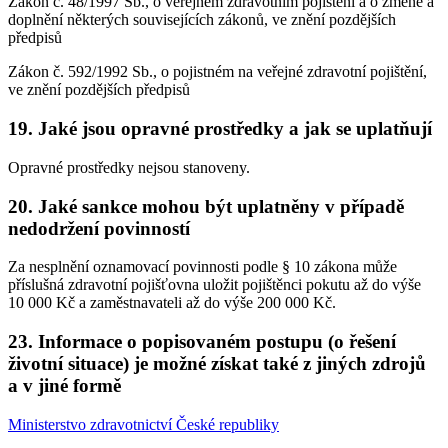
Zákon č. 48/1997 Sb., o veřejném zdravotním pojištění a o změně a
doplnění některých souvisejících zákonů, ve znění pozdějších
předpisů
Zákon č. 592/1992 Sb., o pojistném na veřejné zdravotní pojištění,
ve znění pozdějších předpisů
19. Jaké jsou opravné prostředky a jak se uplatňují
Opravné prostředky nejsou stanoveny.
20. Jaké sankce mohou být uplatněny v případě
nedodržení povinností
Za nesplnění oznamovací povinnosti podle § 10 zákona může
příslušná zdravotní pojišťovna uložit pojištěnci pokutu až do výše
10 000 Kč a zaměstnavateli až do výše 200 000 Kč.
23. Informace o popisovaném postupu (o řešení
životní situace) je možné získat také z jiných zdrojů
a v jiné formě
Ministerstvo zdravotnictví České republiky