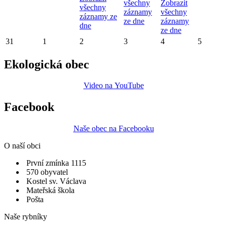
všechny
Zobrazit
všechny
záznamy
všechny
záznamy ze
ze dne
záznamy
dne
ze dne
31
1
2
3
4
5
Ekologická obec
Video na YouTube
Facebook
Naše obec na Facebooku
O naší obci
První zmínka 1115
570 obyvatel
Kostel sv. Václava
Mateřská škola
Pošta
Naše rybníky