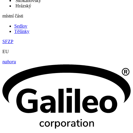
Skokanovský
Hrázský
místní části
Sedlov
Těšínky
SFZP
EU
nahoru