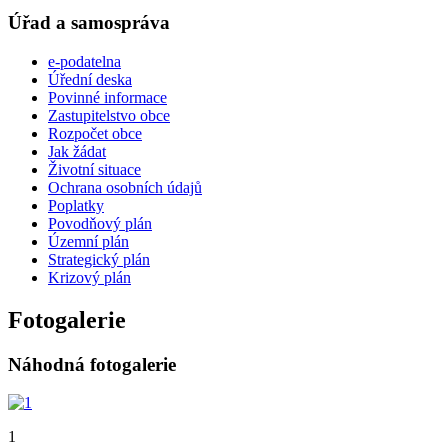
Úřad a samospráva
e-podatelna
Úřední deska
Povinné informace
Zastupitelstvo obce
Rozpočet obce
Jak žádat
Životní situace
Ochrana osobních údajů
Poplatky
Povodňový plán
Územní plán
Strategický plán
Krizový plán
Fotogalerie
Náhodná fotogalerie
1