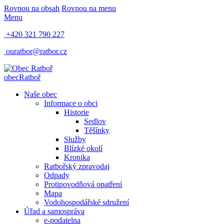
Rovnou na obsah
Rovnou na menu
Menu
+420 321 790 227
ouratbor@ratbor.cz
obec
Ratboř
Naše obec
Informace o obci
Historie
Sedlov
Těšínky
Služby
Blízké okolí
Kronika
Ratbořský zpravodaj
Odpady
Protipovodňová opatření
Mapa
Vodohospodářské sdružení
Úřad a samospráva
e-podatelna