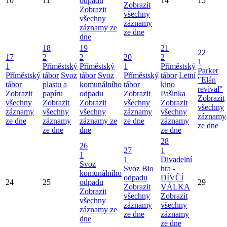
10
11
odpadu
14
15
Zobrazit
Zobrazit
všechny
všechny
záznamy
záznamy ze
ze dne
dne
18
19
21
22
17
2
2
20
2
1
1
Příměstský
Příměstský
1
Příměstský
Parket
Příměstský
tábor
Svoz
tábor
Svoz
Příměstský
tábor
Letní
"Elán
tábor
plastu a
komunálního
tábor
kino
revival"
Zobrazit
papíru
odpadu
Zobrazit
Pašinka
Zobrazit
všechny
Zobrazit
Zobrazit
všechny
Zobrazit
všechny
záznamy
všechny
všechny
záznamy
všechny
záznamy
ze dne
záznamy
záznamy ze
ze dne
záznamy
ze dne
ze dne
dne
ze dne
28
26
27
1
1
1
Divadelní
Svoz
Svoz Bio
hra -
komunálního
odpadu
DÍVČÍ
24
25
odpadu
29
Zobrazit
VÁLKA
Zobrazit
všechny
Zobrazit
všechny
záznamy
všechny
záznamy ze
ze dne
záznamy
dne
ze dne