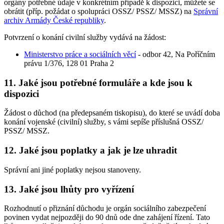
orgány potřebné údaje v konkrétním případě k dispozici, můžete se
obrátit (příp. požádat o spolupráci OSSZ/ PSSZ/ MSSZ) na
Správní
archiv Armády České republiky
.
Potvrzení o konání civilní služby vydává na žádost:
Ministerstvo práce a sociálních věcí
- odbor 42, Na Poříčním
právu 1/376, 128 01 Praha 2
11. Jaké jsou potřebné formuláře a kde jsou k
dispozici
Žádost o důchod (na předepsaném tiskopisu), do které se uvádí doba
konání vojenské (civilní) služby, s vámi sepíše příslušná OSSZ/
PSSZ/ MSSZ.
12. Jaké jsou poplatky a jak je lze uhradit
Správní ani jiné poplatky nejsou stanoveny.
13. Jaké jsou lhůty pro vyřízení
Rozhodnutí o přiznání důchodu je orgán sociálního zabezpečení
povinen vydat nejpozději do 90 dnů ode dne zahájení řízení. Tato