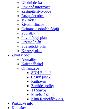
Úřední deska
Povinné informace
Zastupitelstvo obce
Rozpočet obce
Jak žádat
Životní situace
Ochrana osobních údajů
Poplatky
Povodňový plán
Územní plán
Strategický plán
Krizový plán
Život v obci
Aktuality
Kalendář akcí
Organizace
SDH Ratboř
Český junák
Knihovna
Zaniklé spolky
TJ Slavoj
Mateřská škola
Klub Ratbořáček o.s.
Praktické info
Kontakty