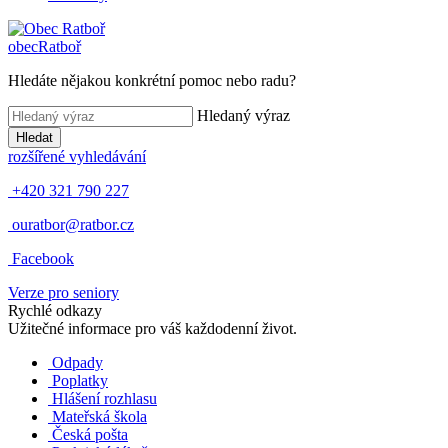
obec
Ratboř
Hledáte nějakou konkrétní pomoc nebo radu?
Hledaný výraz
Hledat
rozšířené vyhledávání
+420 321 790 227
ouratbor@ratbor.cz
Facebook
Verze pro seniory
Rychlé odkazy
Užitečné informace pro váš každodenní život.
Odpady
Poplatky
Hlášení rozhlasu
Mateřská škola
Česká pošta