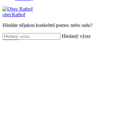
obec
Ratboř
Hledáte nějakou konkrétní pomoc nebo radu?
Hledaný výraz
Hledat
rozšířené vyhledávání
+420 321 790 227
ouratbor@ratbor.cz
Facebook
Verze pro seniory
Rychlé odkazy
Užitečné informace pro váš každodenní život.
Odpady
Poplatky
Hlášení rozhlasu
Mateřská škola
Česká pošta