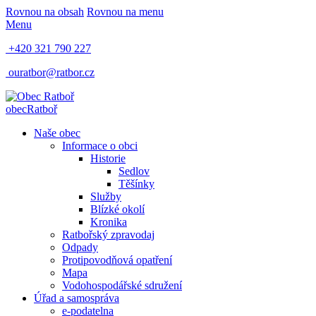
Rovnou na obsah
Rovnou na menu
Menu
+420 321 790 227
ouratbor@ratbor.cz
obec
Ratboř
Naše obec
Informace o obci
Historie
Sedlov
Těšínky
Služby
Blízké okolí
Kronika
Ratbořský zpravodaj
Odpady
Protipovodňová opatření
Mapa
Vodohospodářské sdružení
Úřad a samospráva
e-podatelna