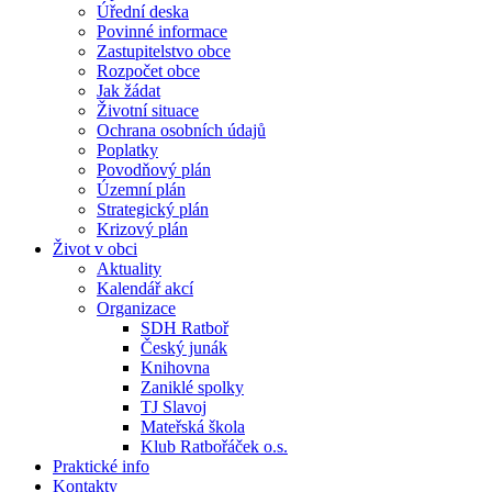
Úřední deska
Povinné informace
Zastupitelstvo obce
Rozpočet obce
Jak žádat
Životní situace
Ochrana osobních údajů
Poplatky
Povodňový plán
Územní plán
Strategický plán
Krizový plán
Život v obci
Aktuality
Kalendář akcí
Organizace
SDH Ratboř
Český junák
Knihovna
Zaniklé spolky
TJ Slavoj
Mateřská škola
Klub Ratbořáček o.s.
Praktické info
Kontakty