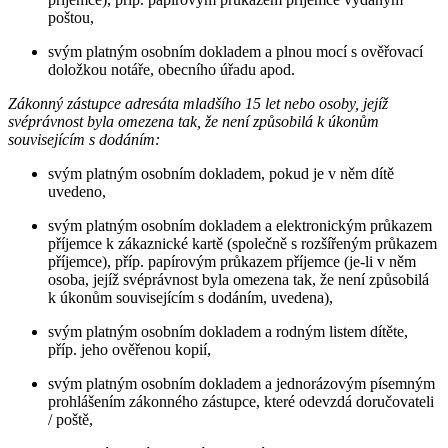
poštou,
svým platným osobním dokladem a plnou mocí s ověřovací
doložkou notáře, obecního úřadu apod.
Zákonný zástupce adresáta mladšího 15 let nebo osoby, jejíž
svéprávnost byla omezena tak, že není způsobilá k úkonům
souvisejícím s dodáním:
svým platným osobním dokladem, pokud je v něm dítě
uvedeno,
svým platným osobním dokladem a elektronickým průkazem
příjemce k zákaznické kartě (společně s rozšířeným průkazem
příjemce), příp. papírovým průkazem příjemce (je-li v něm
osoba, jejíž svéprávnost byla omezena tak, že není způsobilá
k úkonům souvisejícím s dodáním, uvedena),
svým platným osobním dokladem a rodným listem dítěte,
příp. jeho ověřenou kopií,
svým platným osobním dokladem a jednorázovým písemným
prohlášením zákonného zástupce, které odevzdá doručovateli
/ poště,