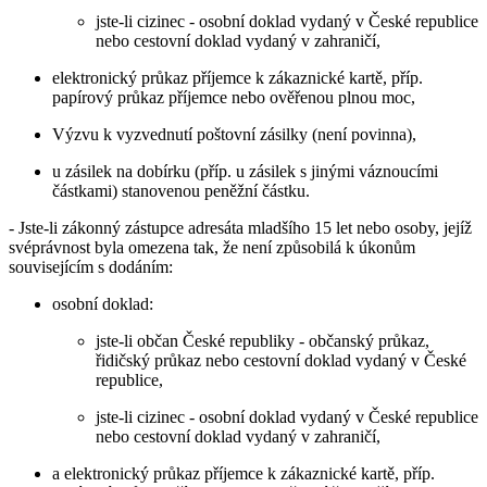
jste-li cizinec - osobní doklad vydaný v České republice
nebo cestovní doklad vydaný v zahraničí,
elektronický průkaz příjemce k zákaznické kartě, příp.
papírový průkaz příjemce nebo ověřenou plnou moc,
Výzvu k vyzvednutí poštovní zásilky (není povinna),
u zásilek na dobírku (příp. u zásilek s jinými váznoucími
částkami) stanovenou peněžní částku.
- Jste-li zákonný zástupce adresáta mladšího 15 let nebo osoby, jejíž
svéprávnost byla omezena tak, že není způsobilá k úkonům
souvisejícím s dodáním:
osobní doklad:
jste-li občan České republiky - občanský průkaz,
řidičský průkaz nebo cestovní doklad vydaný v České
republice,
jste-li cizinec - osobní doklad vydaný v České republice
nebo cestovní doklad vydaný v zahraničí,
a elektronický průkaz příjemce k zákaznické kartě, příp.