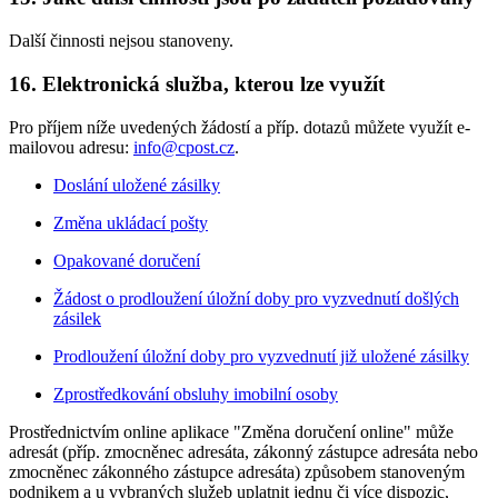
Další činnosti nejsou stanoveny.
16. Elektronická služba, kterou lze využít
Pro příjem níže uvedených žádostí a příp. dotazů můžete využít e-
mailovou adresu:
info@cpost.cz
.
Doslání uložené zásilky
Změna ukládací pošty
Opakované doručení
Žádost o prodloužení úložní doby pro vyzvednutí došlých
zásilek
Prodloužení úložní doby pro vyzvednutí již uložené zásilky
Zprostředkování obsluhy imobilní osoby
Prostřednictvím online aplikace "Změna doručení online" může
adresát (příp. zmocněnec adresáta, zákonný zástupce adresáta nebo
zmocněnec zákonného zástupce adresáta) způsobem stanoveným
podnikem a u vybraných služeb uplatnit jednu či více dispozic,