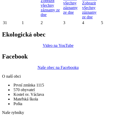
Zobrazit
všechny
Zobrazit
všechny
záznamy
všechny
záznamy ze
ze dne
záznamy
dne
ze dne
31
1
2
3
4
5
Ekologická obec
Video na YouTube
Facebook
Naše obec na Facebooku
O naší obci
První zmínka 1115
570 obyvatel
Kostel sv. Václava
Mateřská škola
Pošta
Naše rybníky