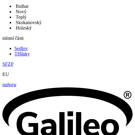
Bulhar
Nový
Teplý
Skokanovský
Hrázský
místní části
Sedlov
Těšínky
SFZP
EU
nahoru