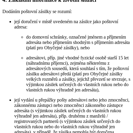
Dodáním poštovní zásilky se rozumí:
její doručení v místě uvedeném na zásilce jako poštovní
adresa:
do domovní schránky, označené jménem a příjmením
adresáta nebo příjmením shodným s příjmením adresáta
(platí pro Obyčejné zásilky), nebo
adresátovi, příp. jiné vhodné fyzické osobě starší 15 let
(náhradnímu příjemci), zejména některému z
adresátových sousedů, která souhlasí s tím, že poštovní
zásilku adresátovi předá (platí pro Obyčejné zásilky
velkých rozměrů a zásilky, jejichž převzetí se stvrzuje, s
výjimkou zásilek určených do vlastních rukou nebo do
vlastních rukou výhradně jen adresáta),
její vydání u přepážky pošty adresátovi nebo jeho zmocněnci,
zákonnému zástupci nebo zmocněnci zákonného zástupce
adresáta (s výjimkou zásilek určených do vlastních rukou
výhradně jen adresáta), příp. druhému z manželů /
registrovaných partnerů (s výjimkou zásilek určených do
vlastních rukou nebo do vlastních rukou výhradně jen
adresáta), v případě, že zásilka nemohla být doručena