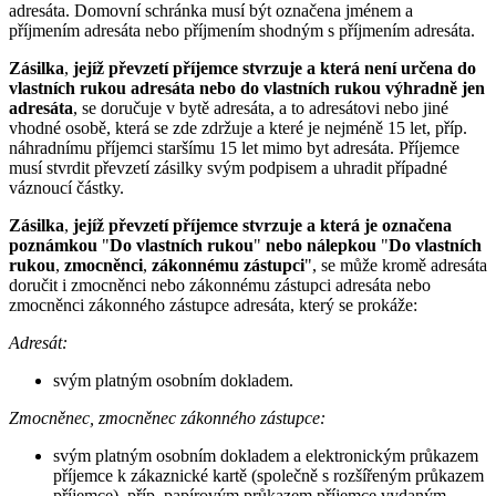
adresáta. Domovní schránka musí být označena jménem a
příjmením adresáta nebo příjmením shodným s příjmením adresáta.
Zásilka
,
jejíž převzetí příjemce stvrzuje a která není určena do
vlastních rukou adresáta nebo do vlastních rukou výhradně jen
adresáta
, se doručuje v bytě adresáta, a to adresátovi nebo jiné
vhodné osobě, která se zde zdržuje a které je nejméně 15 let, příp.
náhradnímu příjemci staršímu 15 let mimo byt adresáta. Příjemce
musí stvrdit převzetí zásilky svým podpisem a uhradit případné
váznoucí částky.
Zásilka
,
jejíž převzetí příjemce stvrzuje a která je označena
poznámkou
"
Do vlastních rukou
"
nebo nálepkou
"
Do vlastních
rukou
,
zmocněnci
,
zákonnému zástupci
", se může kromě adresáta
doručit i zmocněnci nebo zákonnému zástupci adresáta nebo
zmocněnci zákonného zástupce adresáta, který se prokáže:
Adresát:
svým platným osobním dokladem.
Zmocněnec, zmocněnec zákonného zástupce:
svým platným osobním dokladem a elektronickým průkazem
příjemce k zákaznické kartě (společně s rozšířeným průkazem
příjemce), příp. papírovým průkazem příjemce vydaným