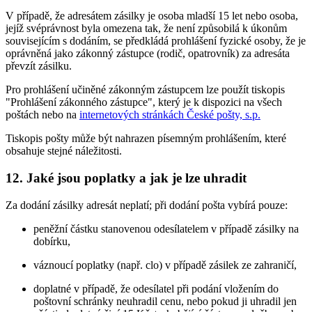
V případě, že adresátem zásilky je osoba mladší 15 let nebo osoba,
jejíž svéprávnost byla omezena tak, že není způsobilá k úkonům
souvisejícím s dodáním, se předkládá prohlášení fyzické osoby, že je
oprávněná jako zákonný zástupce (rodič, opatrovník) za adresáta
převzít zásilku.
Pro prohlášení učiněné zákonným zástupcem lze použít tiskopis
"Prohlášení zákonného zástupce", který je k dispozici na všech
poštách nebo na
internetových stránkách České pošty, s.p.
Tiskopis pošty může být nahrazen písemným prohlášením, které
obsahuje stejné náležitosti.
12. Jaké jsou poplatky a jak je lze uhradit
Za dodání zásilky adresát neplatí; při dodání pošta vybírá pouze:
peněžní částku stanovenou odesílatelem v případě zásilky na
dobírku,
váznoucí poplatky (např. clo) v případě zásilek ze zahraničí,
doplatné v případě, že odesílatel při podání vložením do
poštovní schránky neuhradil cenu, nebo pokud ji uhradil jen