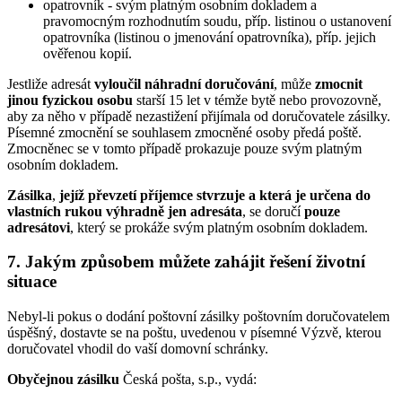
opatrovník - svým platným osobním dokladem a
pravomocným rozhodnutím soudu, příp. listinou o ustanovení
opatrovníka (listinou o jmenování opatrovníka), příp. jejich
ověřenou kopií.
Jestliže adresát
vyloučil náhradní doručování
, může
zmocnit
jinou fyzickou osobu
starší 15 let v témže bytě nebo provozovně,
aby za něho v případě nezastižení přijímala od doručovatele zásilky.
Písemné zmocnění se souhlasem zmocněné osoby předá poště.
Zmocněnec se v tomto případě prokazuje pouze svým platným
osobním dokladem.
Zásilka
,
jejíž převzetí příjemce stvrzuje a která je určena do
vlastních rukou výhradně jen adresáta
, se doručí
pouze
adresátovi
, který se prokáže svým platným osobním dokladem.
7. Jakým způsobem můžete zahájit řešení životní
situace
Nebyl-li pokus o dodání poštovní zásilky poštovním doručovatelem
úspěšný, dostavte se na poštu, uvedenou v písemné Výzvě, kterou
doručovatel vhodil do vaší domovní schránky.
Obyčejnou zásilku
Česká pošta, s.p., vydá: