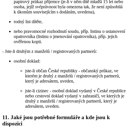
papírový průkaz příjemce (je-li v něm dítě mladší 15 let nebo
osoba, jejíž svéprávnost byla omezena tak, že není způsobilá
k úkonům souvisejícím s dodáním, uvedena),
rodný list dítěte,
nebo pravomocné rozhodnutí soudu, příp. listinu o ustanovení
opatrovníka (listinu o jmenování opatrovníka), příp. jejich
ověřenou kopii.
- Jste-li druhým z manželů / registrovaných partnerů:
osobní doklad:
jste-li občan České republiky - občanský průkaz, ve
kterém je druhý z manželů / registrovaných partnerů,
který je adresátem, uveden,
jste-li cizinec - osobní doklad vydaný v České republice
nebo cestovní doklad vydaný v zahraničí, ve kterých je
druhý z manželů / registrovaných partnerů, který je
adresátem, uveden.
11. Jaké jsou potřebné formuláře a kde jsou k
dispozici