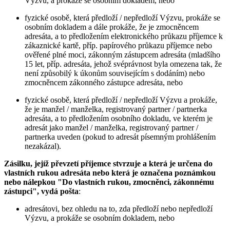
Výzvu, a prokáže se osobním dokladem, nebo
fyzické osobě, která předloží / nepředloží Výzvu, prokáže se
osobním dokladem a dále prokáže, že je zmocněncem
adresáta, a to předložením elektronického průkazu příjemce k
zákaznické kartě, příp. papírového průkazu příjemce nebo
ověřené plné moci, zákonným zástupcem adresáta (mladšího
15 let, příp. adresáta, jehož svéprávnost byla omezena tak, že
není způsobilý k úkonům souvisejícím s dodáním) nebo
zmocněncem zákonného zástupce adresáta, nebo
fyzické osobě, která předloží / nepředloží Výzvu a prokáže,
že je manžel / manželka, registrovaný partner / partnerka
adresáta, a to předložením osobního dokladu, ve kterém je
adresát jako manžel / manželka, registrovaný partner /
partnerka uveden (pokud to adresát písemným prohlášením
nezakázal).
Zásilku, jejíž převzetí příjemce stvrzuje a která je určena do
vlastních rukou adresáta nebo která je označena poznámkou
nebo nálepkou "Do vlastních rukou, zmocněnci, zákonnému
zástupci", vydá pošta
:
adresátovi, bez ohledu na to, zda předloží nebo nepředloží
Výzvu, a prokáže se osobním dokladem, nebo