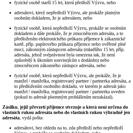
fyzické osobě starší 15 let, která předloží Výzvu, nebo
adresátovi, který nepředloží Výzvu, ale prokáže platným
osobním dokladem, že je adresátem, nebo
fyzické osobě, která nepředloží Výzvu, prokáže se osobním
dokladem a dále prokáže, že je zmocněncem adresáta, a to
předložením elektronického průkazu příjemce k zákaznické
kartě, příp. papírového průkazu příjemce nebo ověřené plné
moci, zákonným zástupcem adresáta (mladšího 15 let, příp.
adresáta, jehož svéprávnost byla omezena tak, že není
způsobilý k úkonům souvisejícím s dodáním) nebo
zmocněncem zákonného zástupce adresáta, nebo
fyzické osobě, která nepředloží Výzvu, ale prokáže, že je
manžel / manželka, registrovaný partner / partnerka adresáta, a
to předložením osobního dokladu, ve kterém je adresát jako
manžel / manželka, registrovaný partner / partnerka uveden
(pokud to adresát písemným prohlášením nezakázal).
Zásilku
,
jejíž převzetí příjemce stvrzuje
a která není určena do
vlastních rukou adresáta nebo do vlastních rukou výhradně jen
adresáta
, vydá pošta:
adresátovi, bez ohledu na to, zda předloží nebo nepředloží