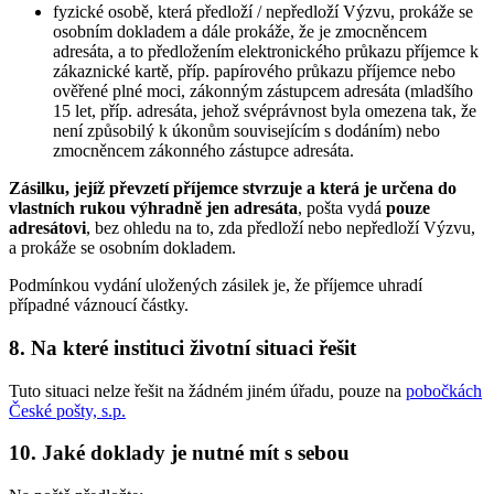
fyzické osobě, která předloží / nepředloží Výzvu, prokáže se
osobním dokladem a dále prokáže, že je zmocněncem
adresáta, a to předložením elektronického průkazu příjemce k
zákaznické kartě, příp. papírového průkazu příjemce nebo
ověřené plné moci, zákonným zástupcem adresáta (mladšího
15 let, příp. adresáta, jehož svéprávnost byla omezena tak, že
není způsobilý k úkonům souvisejícím s dodáním) nebo
zmocněncem zákonného zástupce adresáta.
Zásilku, jejíž převzetí příjemce stvrzuje a která je určena do
vlastních rukou výhradně jen adresáta
, pošta vydá
pouze
adresátovi
, bez ohledu na to, zda předloží nebo nepředloží Výzvu,
a prokáže se osobním dokladem.
Podmínkou vydání uložených zásilek je, že příjemce uhradí
případné váznoucí částky.
8. Na které instituci životní situaci řešit
Tuto situaci nelze řešit na žádném jiném úřadu, pouze na
pobočkách
České pošty, s.p.
10. Jaké doklady je nutné mít s sebou