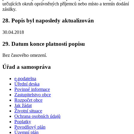
určujících okruh oprávněných příjemců nebo místo a termín dodání
zásilky.
28. Popis byl naposledy aktualizován
30.04.2018
29. Datum konce platnosti popisu
Bez časového omezení.
Úřad a samospráva
e-podatelna
Úřední deska
Povinné informace
Zastupitelstvo obce
Rozpočet obce
Jak žádat
Životní situace
Ochrana osobních údajů
Poplatky
Povodňový plán
Územní plán