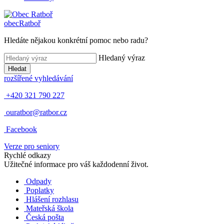
obec
Ratboř
Hledáte nějakou konkrétní pomoc nebo radu?
Hledaný výraz
Hledat
rozšířené vyhledávání
+420 321 790 227
ouratbor@ratbor.cz
Facebook
Verze pro seniory
Rychlé odkazy
Užitečné informace pro váš každodenní život.
Odpady
Poplatky
Hlášení rozhlasu
Mateřská škola
Česká pošta