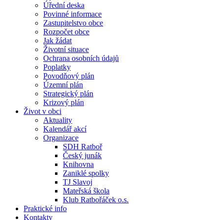
Úřední deska
Povinné informace
Zastupitelstvo obce
Rozpočet obce
Jak žádat
Životní situace
Ochrana osobních údajů
Poplatky
Povodňový plán
Územní plán
Strategický plán
Krizový plán
Život v obci
Aktuality
Kalendář akcí
Organizace
SDH Ratboř
Český junák
Knihovna
Zaniklé spolky
TJ Slavoj
Mateřská škola
Klub Ratbořáček o.s.
Praktické info
Kontakty