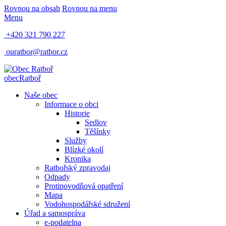
Rovnou na obsah
Rovnou na menu
Menu
+420 321 790 227
ouratbor@ratbor.cz
obec
Ratboř
Naše obec
Informace o obci
Historie
Sedlov
Těšínky
Služby
Blízké okolí
Kronika
Ratbořský zpravodaj
Odpady
Protipovodňová opatření
Mapa
Vodohospodářské sdružení
Úřad a samospráva
e-podatelna