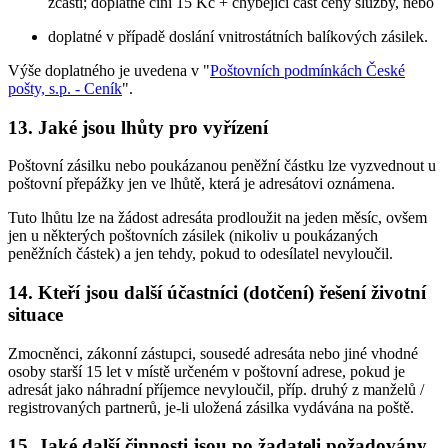
zčásti; doplatné činí 15 Kč + chybějící část ceny služby, nebo
doplatné v případě doslání vnitrostátních balíkových zásilek.
Výše doplatného je uvedena v "
Poštovních podmínkách České
pošty, s.p. - Ceník
".
13. Jaké jsou lhůty pro vyřízení
Poštovní zásilku nebo poukázanou peněžní částku lze vyzvednout u
poštovní přepážky jen ve lhůtě, která je adresátovi oznámena.
Tuto lhůtu lze na žádost adresáta prodloužit na jeden měsíc, ovšem
jen u některých poštovních zásilek (nikoliv u poukázaných
peněžních částek) a jen tehdy, pokud to odesílatel nevyloučil.
14. Kteří jsou další účastníci (dotčení) řešení životní
situace
Zmocněnci, zákonní zástupci, sousedé adresáta nebo jiné vhodné
osoby starší 15 let v místě určeném v poštovní adrese, pokud je
adresát jako náhradní příjemce nevyloučil, příp. druhý z manželů /
registrovaných partnerů, je-li uložená zásilka vydávána na poště.
15. Jaké další činnosti jsou po žadateli požadovány