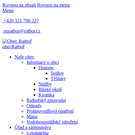
Rovnou na obsah
Rovnou na menu
Menu
+420 321 790 227
ouratbor@ratbor.cz
obec
Ratboř
Naše obec
Informace o obci
Historie
Sedlov
Těšínky
Služby
Blízké okolí
Kronika
Ratbořský zpravodaj
Odpady
Protipovodňová opatření
Mapa
Vodohospodářské sdružení
Úřad a samospráva
e-podatelna