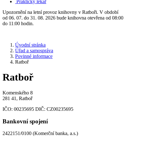
Praktický lékař
Upozornění na letní provoz knihovny v Ratboři. V období
od 06. 07. do 31. 08. 2026 bude knihovna otevřena od 08:00
do 11:00 hodin.
Úvodní stránka
Úřad a samospráva
Povinné informace
Ratboř
Ratboř
Komenského 8
281 41, Ratboř
IČO:
00235695
DIČ:
CZ00235695
Bankovní spojení
2422151/0100 (Komerční banka, a.s.)