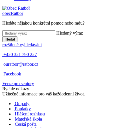
obec
Ratboř
Hledáte nějakou konkrétní pomoc nebo radu?
Hledaný výraz
Hledat
rozšířené vyhledávání
+420 321 790 227
ouratbor@ratbor.cz
Facebook
Verze pro seniory
Rychlé odkazy
Užitečné informace pro váš každodenní život.
Odpady
Poplatky
Hlášení rozhlasu
Mateřská škola
Česká pošta