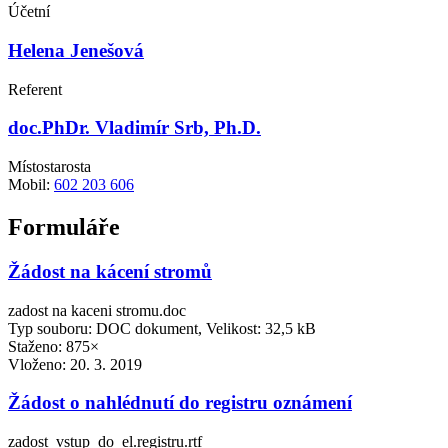
Účetní
Helena Jenešová
Referent
doc.PhDr. Vladimír Srb, Ph.D.
Místostarosta
Mobil:
602 203 606
Formuláře
Žádost na kácení stromů
zadost na kaceni stromu.doc
Typ souboru: DOC dokument, Velikost: 32,5 kB
Staženo: 875×
Vloženo:
20. 3. 2019
Žádost o nahlédnutí do registru oznámení
zadost_vstup_do_el.registru.rtf