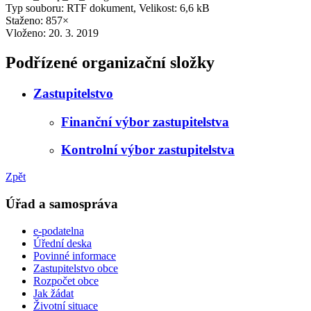
Typ souboru: RTF dokument, Velikost: 6,6 kB
Staženo: 857×
Vloženo:
20. 3. 2019
Podřízené organizační složky
Zastupitelstvo
Finanční výbor zastupitelstva
Kontrolní výbor zastupitelstva
Zpět
Úřad a samospráva
e-podatelna
Úřední deska
Povinné informace
Zastupitelstvo obce
Rozpočet obce
Jak žádat
Životní situace