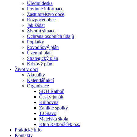
Úřední deska
Povinné informace
Zastupitelstvo obce
Rozpočet obce
Jak žádat
Životní situace
Ochrana osobních údajů
Poplatky
Povodňový plán
Územní plán
Strategický plán
Krizový plán
Život v obci
Aktuality
Kalendář akcí
Organizace
SDH Ratboř
Český junák
Knihovna
Zaniklé spolky
TJ Slavoj
Mateřská škola
Klub Ratbořáček o.s.
Praktické info
Kontakty