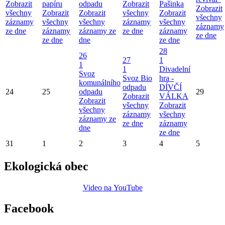
Zobrazit
papíru
odpadu
Zobrazit
Pašinka
Zobrazit
všechny
Zobrazit
Zobrazit
všechny
Zobrazit
všechny
záznamy
všechny
všechny
záznamy
všechny
záznamy
ze dne
záznamy
záznamy ze
ze dne
záznamy
ze dne
ze dne
dne
ze dne
28
26
27
1
1
1
Divadelní
Svoz
Svoz Bio
hra -
komunálního
odpadu
DÍVČÍ
24
25
odpadu
29
Zobrazit
VÁLKA
Zobrazit
všechny
Zobrazit
všechny
záznamy
všechny
záznamy ze
ze dne
záznamy
dne
ze dne
31
1
2
3
4
5
Ekologická obec
Video na YouTube
Facebook