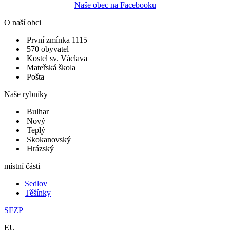
Naše obec na Facebooku
O naší obci
První zmínka 1115
570 obyvatel
Kostel sv. Václava
Mateřská škola
Pošta
Naše rybníky
Bulhar
Nový
Teplý
Skokanovský
Hrázský
místní části
Sedlov
Těšínky
SFZP
EU