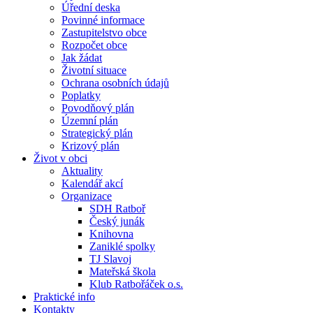
Úřední deska
Povinné informace
Zastupitelstvo obce
Rozpočet obce
Jak žádat
Životní situace
Ochrana osobních údajů
Poplatky
Povodňový plán
Územní plán
Strategický plán
Krizový plán
Život v obci
Aktuality
Kalendář akcí
Organizace
SDH Ratboř
Český junák
Knihovna
Zaniklé spolky
TJ Slavoj
Mateřská škola
Klub Ratbořáček o.s.
Praktické info
Kontakty