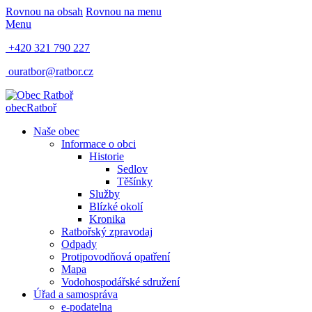
Rovnou na obsah
Rovnou na menu
Menu
+420 321 790 227
ouratbor@ratbor.cz
obec
Ratboř
Naše obec
Informace o obci
Historie
Sedlov
Těšínky
Služby
Blízké okolí
Kronika
Ratbořský zpravodaj
Odpady
Protipovodňová opatření
Mapa
Vodohospodářské sdružení
Úřad a samospráva
e-podatelna