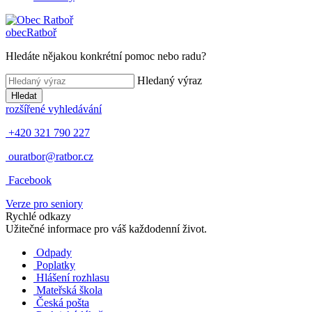
obec
Ratboř
Hledáte nějakou konkrétní pomoc nebo radu?
Hledaný výraz
Hledat
rozšířené vyhledávání
+420 321 790 227
ouratbor@ratbor.cz
Facebook
Verze pro seniory
Rychlé odkazy
Užitečné informace pro váš každodenní život.
Odpady
Poplatky
Hlášení rozhlasu
Mateřská škola
Česká pošta