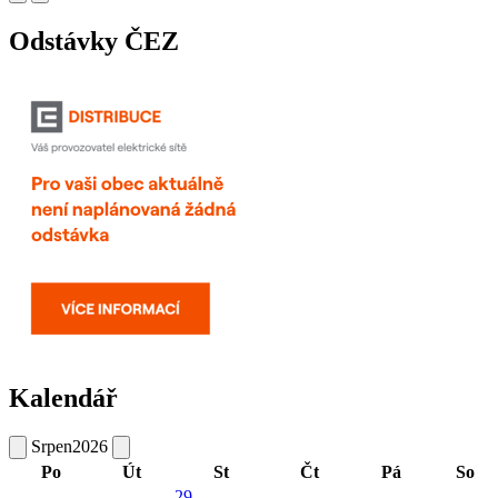
Odstávky ČEZ
Kalendář
Srpen
2026
Po
Út
St
Čt
Pá
So
29