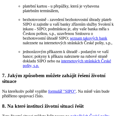
platební kartou - u přepážky, která je vybavena
platebním terminálem,
bezhotovostně - zavedení bezhotovostní úhrady plateb
SIPO si zajistíte u vaší banky zřízením služby Svolení k
inkasu - SIPO; podmínkou je, aby vaše banka měla s
Českou poštou, s.p., uzavřenou Smlouvu o
bezhotovostní úhradě SIPO;
seznam takových bank
naleznete na internetových stránkách České pošty, s.p.,
jednorázovým příkazem k úhradě - podaným ve vaší
bance; pokyny k příkazu naleznete na rubové straně
dokladu SIPO nebo na
internetových stránkách České
pošty, s.p.
7. Jakým způsobem můžete zahájit řešení životní
situace
Na kterékoliv poště vyplňte
formulář "SIPO"
. Na místě vám bude
přiděleno spojovací číslo.
8. Na které instituci životní situaci řešit