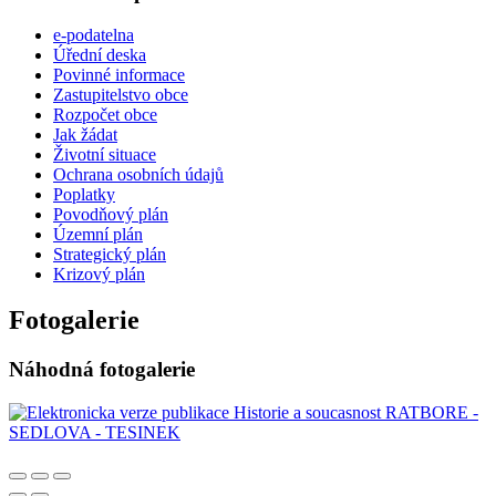
e-podatelna
Úřední deska
Povinné informace
Zastupitelstvo obce
Rozpočet obce
Jak žádat
Životní situace
Ochrana osobních údajů
Poplatky
Povodňový plán
Územní plán
Strategický plán
Krizový plán
Fotogalerie
Náhodná fotogalerie