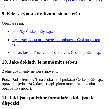
Tuto životní situaci můžete řešit pouze na
pobočkách České pošty,
s.p.
9. Kde, s kým a kdy životní situaci řešit
Obraťte se na:
pobočky České pošty, s.p.
,
organizaci, která má uzavřenou smlouvu s Českou poštou,
s.p.
,
banku, která má uzavřenou smlouvu s Českou poštou, s.p.
10. Jaké doklady je nutné mít s sebou
Žádné dokumenty nejsou stanoveny.
Pouze žadatelem pověřená osoba musí prokázat České poště, s.p.,
oprávnění jednat za žadatele (např. plnou mocí, ustanovením
opatrovníka apod.).
11. Jaké jsou potřebné formuláře a kde jsou k
dispozici