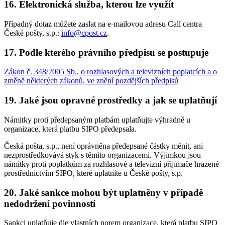
16. Elektronická služba, kterou lze využít
Případný dotaz můžete zaslat na e-mailovou adresu Call centra
České pošty, s.p.:
info@cpost.cz
.
17. Podle kterého právního předpisu se postupuje
Zákon č. 348/2005 Sb., o rozhlasových a televizních poplatcích a o
změně některých zákonů, ve znění pozdějších předpisů
19. Jaké jsou opravné prostředky a jak se uplatňují
Námitky proti předepsaným platbám uplatňujte výhradně u
organizace, která platbu SIPO předepsala.
Česká pošta, s.p., není oprávněna předepsané částky měnit, ani
nezprostředkovává styk s těmito organizacemi. Výjimkou jsou
námitky proti poplatkům za rozhlasové a televizní přijímače hrazené
prostřednictvím SIPO, které uplatníte u České pošty, s.p.
20. Jaké sankce mohou být uplatněny v případě
nedodržení povinností
Sankci uplatňuje dle vlastních norem organizace, která platbu SIPO