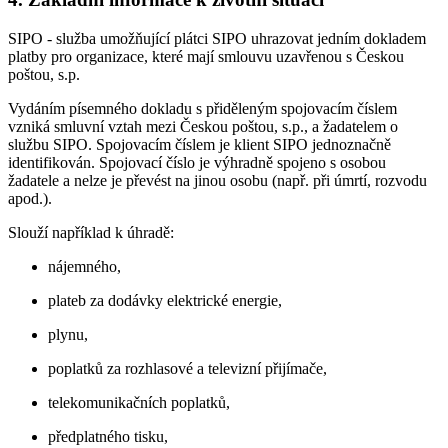
SIPO - služba umožňující plátci SIPO uhrazovat jedním dokladem
platby pro organizace, které mají smlouvu uzavřenou s Českou
poštou, s.p.
Vydáním písemného dokladu s přiděleným spojovacím číslem
vzniká smluvní vztah mezi Českou poštou, s.p., a žadatelem o
službu SIPO. Spojovacím číslem je klient SIPO jednoznačně
identifikován. Spojovací číslo je výhradně spojeno s osobou
žadatele a nelze je převést na jinou osobu (např. při úmrtí, rozvodu
apod.).
Slouží například k úhradě:
nájemného,
plateb za dodávky elektrické energie,
plynu,
poplatků za rozhlasové a televizní přijímače,
telekomunikačních poplatků,
předplatného tisku,