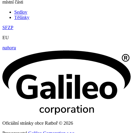
místní části
Sedlov
Těšínky
SFZP
EU
nahoru
Oficiální stránky obce Ratboř © 2026