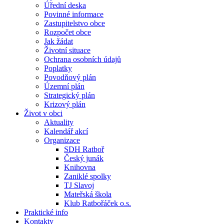
Úřední deska
Povinné informace
Zastupitelstvo obce
Rozpočet obce
Jak žádat
Životní situace
Ochrana osobních údajů
Poplatky
Povodňový plán
Územní plán
Strategický plán
Krizový plán
Život v obci
Aktuality
Kalendář akcí
Organizace
SDH Ratboř
Český junák
Knihovna
Zaniklé spolky
TJ Slavoj
Mateřská škola
Klub Ratbořáček o.s.
Praktické info
Kontakty