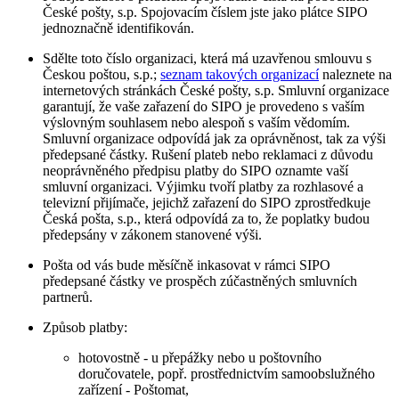
České pošty, s.p. Spojovacím číslem jste jako plátce SIPO
jednoznačně identifikován.
Sdělte toto číslo organizaci, která má uzavřenou smlouvu s
Českou poštou, s.p.;
seznam takových organizací
naleznete na
internetových stránkách České pošty, s.p. Smluvní organizace
garantují, že vaše zařazení do SIPO je provedeno s vaším
výslovným souhlasem nebo alespoň s vaším vědomím.
Smluvní organizace odpovídá jak za oprávněnost, tak za výši
předepsané částky. Rušení plateb nebo reklamaci z důvodu
neoprávněného předpisu platby do SIPO oznamte vaší
smluvní organizaci. Výjimku tvoří platby za rozhlasové a
televizní přijímače, jejichž zařazení do SIPO zprostředkuje
Česká pošta, s.p., která odpovídá za to, že poplatky budou
předepsány v zákonem stanovené výši.
Pošta od vás bude měsíčně inkasovat v rámci SIPO
předepsané částky ve prospěch zúčastněných smluvních
partnerů.
Způsob platby:
hotovostně - u přepážky nebo u poštovního
doručovatele, popř. prostřednictvím samoobslužného
zařízení - Poštomat,