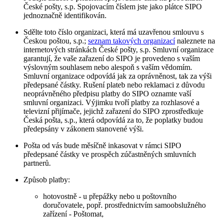
České pošty, s.p. Spojovacím číslem jste jako plátce SIPO
jednoznačně identifikován.
Sdělte toto číslo organizaci, která má uzavřenou smlouvu s
Českou poštou, s.p.;
seznam takových organizací
naleznete na
internetových stránkách České pošty, s.p. Smluvní organizace
garantují, že vaše zařazení do SIPO je provedeno s vaším
výslovným souhlasem nebo alespoň s vaším vědomím.
Smluvní organizace odpovídá jak za oprávněnost, tak za výši
předepsané částky. Rušení plateb nebo reklamaci z důvodu
neoprávněného předpisu platby do SIPO oznamte vaší
smluvní organizaci. Výjimku tvoří platby za rozhlasové a
televizní přijímače, jejichž zařazení do SIPO zprostředkuje
Česká pošta, s.p., která odpovídá za to, že poplatky budou
předepsány v zákonem stanovené výši.
Pošta od vás bude měsíčně inkasovat v rámci SIPO
předepsané částky ve prospěch zúčastněných smluvních
partnerů.
Způsob platby:
hotovostně - u přepážky nebo u poštovního
doručovatele, popř. prostřednictvím samoobslužného
zařízení - Poštomat,