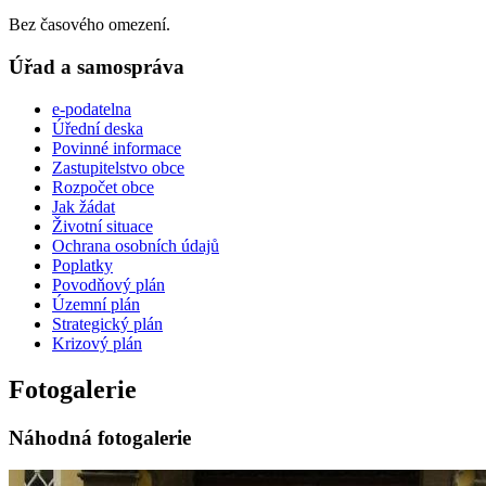
Bez časového omezení.
Úřad a samospráva
e-podatelna
Úřední deska
Povinné informace
Zastupitelstvo obce
Rozpočet obce
Jak žádat
Životní situace
Ochrana osobních údajů
Poplatky
Povodňový plán
Územní plán
Strategický plán
Krizový plán
Fotogalerie
Náhodná fotogalerie