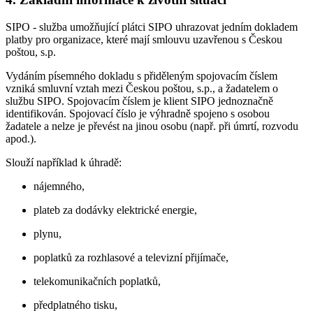
SIPO - služba umožňující plátci SIPO uhrazovat jedním dokladem
platby pro organizace, které mají smlouvu uzavřenou s Českou
poštou, s.p.
Vydáním písemného dokladu s přiděleným spojovacím číslem
vzniká smluvní vztah mezi Českou poštou, s.p., a žadatelem o
službu SIPO. Spojovacím číslem je klient SIPO jednoznačně
identifikován. Spojovací číslo je výhradně spojeno s osobou
žadatele a nelze je převést na jinou osobu (např. při úmrtí, rozvodu
apod.).
Slouží například k úhradě:
nájemného,
plateb za dodávky elektrické energie,
plynu,
poplatků za rozhlasové a televizní přijímače,
telekomunikačních poplatků,
předplatného tisku,