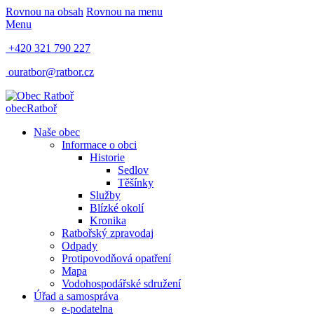
Rovnou na obsah
Rovnou na menu
Menu
+420 321 790 227
ouratbor@ratbor.cz
obec
Ratboř
Naše obec
Informace o obci
Historie
Sedlov
Těšínky
Služby
Blízké okolí
Kronika
Ratbořský zpravodaj
Odpady
Protipovodňová opatření
Mapa
Vodohospodářské sdružení
Úřad a samospráva
e-podatelna