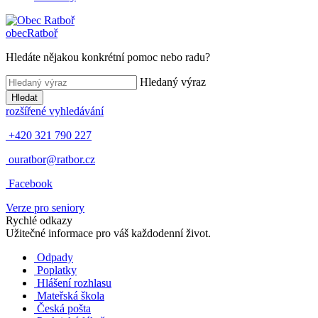
obec
Ratboř
Hledáte nějakou konkrétní pomoc nebo radu?
Hledaný výraz
Hledat
rozšířené vyhledávání
+420 321 790 227
ouratbor@ratbor.cz
Facebook
Verze pro seniory
Rychlé odkazy
Užitečné informace pro váš každodenní život.
Odpady
Poplatky
Hlášení rozhlasu
Mateřská škola
Česká pošta