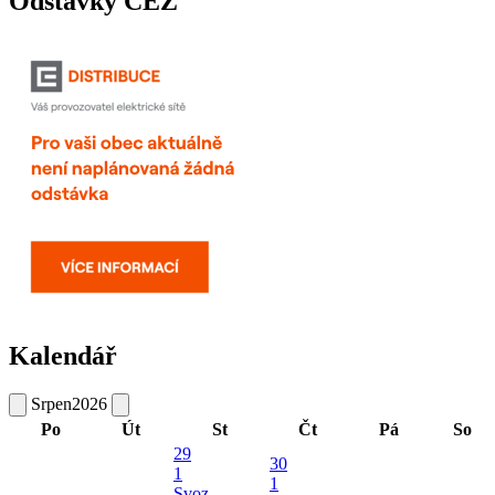
Odstávky ČEZ
Kalendář
Srpen
2026
Po
Út
St
Čt
Pá
So
29
30
1
1
Svoz