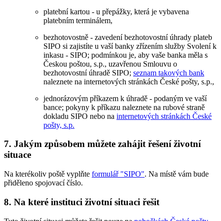
platební kartou - u přepážky, která je vybavena
platebním terminálem,
bezhotovostně - zavedení bezhotovostní úhrady plateb
SIPO si zajistíte u vaší banky zřízením služby Svolení k
inkasu - SIPO; podmínkou je, aby vaše banka měla s
Českou poštou, s.p., uzavřenou Smlouvu o
bezhotovostní úhradě SIPO;
seznam takových bank
naleznete na internetových stránkách České pošty, s.p.,
jednorázovým příkazem k úhradě - podaným ve vaší
bance; pokyny k příkazu naleznete na rubové straně
dokladu SIPO nebo na
internetových stránkách České
pošty, s.p.
7. Jakým způsobem můžete zahájit řešení životní
situace
Na kterékoliv poště vyplňte
formulář "SIPO"
. Na místě vám bude
přiděleno spojovací číslo.
8. Na které instituci životní situaci řešit