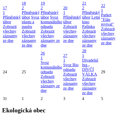
18
19
21
22
17
2
2
20
2
1
1
Příměstský
Příměstský
1
Příměstský
Parket
Příměstský
tábor
Svoz
tábor
Svoz
Příměstský
tábor
Letní
"Elán
tábor
plastu a
komunálního
tábor
kino
revival"
Zobrazit
papíru
odpadu
Zobrazit
Pašinka
Zobrazit
všechny
Zobrazit
Zobrazit
všechny
Zobrazit
všechny
záznamy
všechny
všechny
záznamy
všechny
záznamy
ze dne
záznamy
záznamy ze
ze dne
záznamy
ze dne
ze dne
dne
ze dne
28
26
27
1
1
1
Divadelní
Svoz
Svoz Bio
hra -
komunálního
odpadu
DÍVČÍ
24
25
odpadu
29
Zobrazit
VÁLKA
Zobrazit
všechny
Zobrazit
všechny
záznamy
všechny
záznamy ze
ze dne
záznamy
dne
ze dne
31
1
2
3
4
5
Ekologická obec