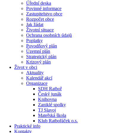
Úřední deska
Povinné informace
Zastupitelstvo obce
Rozpočet obce
Jak žádat
Životní situace
Ochrana osobních údajů
Poplatky
Povodňový plán
Územní plán
Strategický plán
Krizový plán
Život v obci
Aktuality
Kalendář akcí
Organizace
SDH Ratboř
Český junák
Knihovna
Zaniklé spolky
TJ Slavoj
Mateřská škola
Klub Ratbořáček o.s.
Praktické info
Kontakty