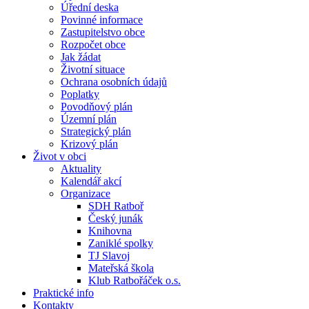
Úřední deska
Povinné informace
Zastupitelstvo obce
Rozpočet obce
Jak žádat
Životní situace
Ochrana osobních údajů
Poplatky
Povodňový plán
Územní plán
Strategický plán
Krizový plán
Život v obci
Aktuality
Kalendář akcí
Organizace
SDH Ratboř
Český junák
Knihovna
Zaniklé spolky
TJ Slavoj
Mateřská škola
Klub Ratbořáček o.s.
Praktické info
Kontakty