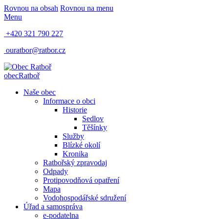
Rovnou na obsah
Rovnou na menu
Menu
+420 321 790 227
ouratbor@ratbor.cz
obec
Ratboř
Naše obec
Informace o obci
Historie
Sedlov
Těšínky
Služby
Blízké okolí
Kronika
Ratbořský zpravodaj
Odpady
Protipovodňová opatření
Mapa
Vodohospodářské sdružení
Úřad a samospráva
e-podatelna