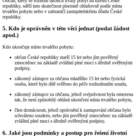
Občan, který se rozhodl ukončit trvalý pobyt na území České
republiky, sdělí tuto skutečnost písemně ohlašovně podle místa
trvalého pobytu nebo v zahraničí zastupitelskému úřadu České
republiky.
5. Kdo je oprávněn v této věci jednat (podat žádost
apod.)
Kdo ukončuje místo trvalého pobytu:
občan České republiky starší 15 let nebo jím pověřený
zmocněnec na základě zvláštní plné moci s úředně ověřenými
podpisy,
zákonný zástupce za občana mladšího 15 let nebo fyzická
osoba, které bylo dítě svěřeno do péče rozhodnutím soudu,
zákonný zástupce za občana, jehož svéprávnost byla omezena
tak, že není způsobilý ohlásit ukončení místa trvalého pobytu,
člen domácnosti, jehož oprávnění k zastupování občana bylo
schváleno soudem, nebo jím pověřený zmocněnec na základě
zvláštní plné moci s úředně ověřenými podpisy.
6. Jaké jsou podmínky a postup pro řešení životní