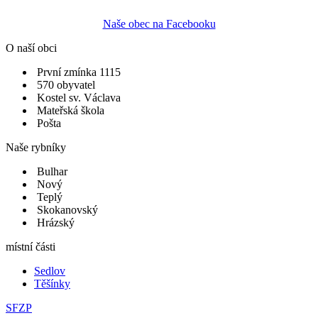
Naše obec na Facebooku
O naší obci
První zmínka 1115
570 obyvatel
Kostel sv. Václava
Mateřská škola
Pošta
Naše rybníky
Bulhar
Nový
Teplý
Skokanovský
Hrázský
místní části
Sedlov
Těšínky
SFZP