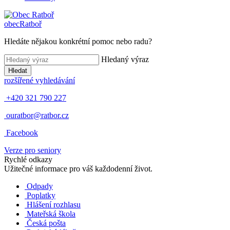
obec
Ratboř
Hledáte nějakou konkrétní pomoc nebo radu?
Hledaný výraz
Hledat
rozšířené vyhledávání
+420 321 790 227
ouratbor@ratbor.cz
Facebook
Verze pro seniory
Rychlé odkazy
Užitečné informace pro váš každodenní život.
Odpady
Poplatky
Hlášení rozhlasu
Mateřská škola
Česká pošta