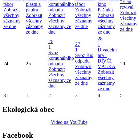
"Elán
tábor
plastu a
komunálního
tábor
kino
revival"
Zobrazit
papíru
odpadu
Zobrazit
Pašinka
Zobrazit
všechny
Zobrazit
Zobrazit
všechny
Zobrazit
všechny
záznamy
všechny
všechny
záznamy
všechny
záznamy
ze dne
záznamy
záznamy ze
ze dne
záznamy
ze dne
ze dne
dne
ze dne
28
26
27
1
1
1
Divadelní
Svoz
Svoz Bio
hra -
komunálního
odpadu
DÍVČÍ
24
25
odpadu
29
Zobrazit
VÁLKA
Zobrazit
všechny
Zobrazit
všechny
záznamy
všechny
záznamy ze
ze dne
záznamy
dne
ze dne
31
1
2
3
4
5
Ekologická obec
Video na YouTube
Facebook