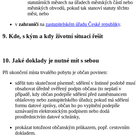
statutárních městech na úřadech městských částí nebo
městských obvodů, pokud tak stanoví statuty těchto
měst, nebo
v
zahraničí
na
zastupitelském úřadu České republiky
.
9. Kde, s kým a kdy životní situaci řešit
10. Jaké doklady je nutné mít s sebou
Při ukončení místa trvalého pobytu je občan povinen:
sdělit tuto skutečnost písemně; sdělení v listinné podobě musí
obsahovat úředně ověřený podpis občana (to neplatí v
případě, kdy občan podepíše sdělení před zaměstnancem
ohlašovny nebo zastupitelského úřadu); pokud má sdělení
formu datové zprávy, občan ho po vyplnění podepíše
uznávaným elektronickým podpisem nebo dodá
prostřednictvím datové schránky,
prokázat totožnost občanským průkazem, popř. cestovním
dokladem.