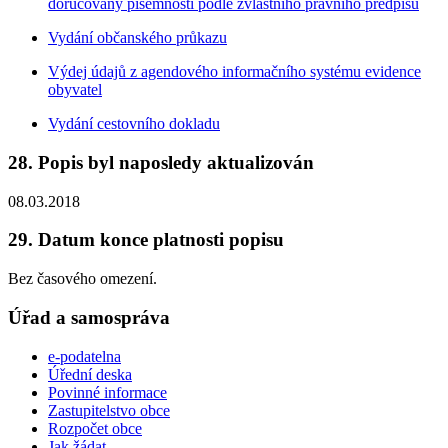
doručovány písemnosti podle zvláštního právního předpisu
Vydání občanského průkazu
Výdej údajů z agendového informačního systému evidence
obyvatel
Vydání cestovního dokladu
28. Popis byl naposledy aktualizován
08.03.2018
29. Datum konce platnosti popisu
Bez časového omezení.
Úřad a samospráva
e-podatelna
Úřední deska
Povinné informace
Zastupitelstvo obce
Rozpočet obce
Jak žádat