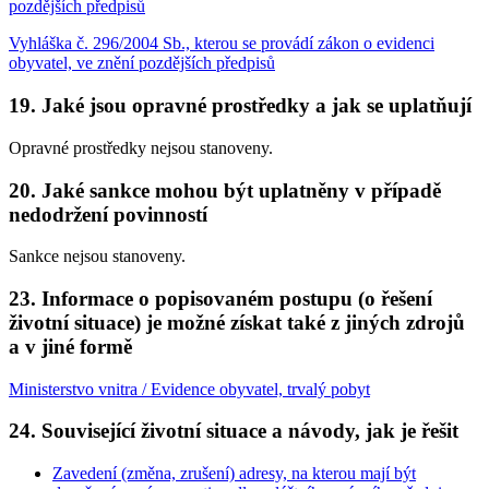
pozdějších předpisů
Vyhláška č. 296/2004 Sb., kterou se provádí zákon o evidenci
obyvatel, ve znění pozdějších předpisů
19. Jaké jsou opravné prostředky a jak se uplatňují
Opravné prostředky nejsou stanoveny.
20. Jaké sankce mohou být uplatněny v případě
nedodržení povinností
Sankce nejsou stanoveny.
23. Informace o popisovaném postupu (o řešení
životní situace) je možné získat také z jiných zdrojů
a v jiné formě
Ministerstvo vnitra / Evidence obyvatel, trvalý pobyt
24. Související životní situace a návody, jak je řešit
Zavedení (změna, zrušení) adresy, na kterou mají být