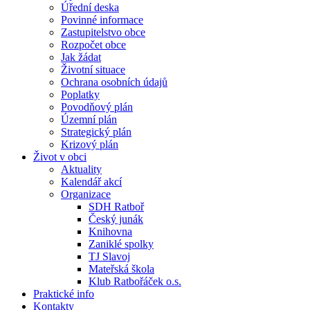
Úřední deska
Povinné informace
Zastupitelstvo obce
Rozpočet obce
Jak žádat
Životní situace
Ochrana osobních údajů
Poplatky
Povodňový plán
Územní plán
Strategický plán
Krizový plán
Život v obci
Aktuality
Kalendář akcí
Organizace
SDH Ratboř
Český junák
Knihovna
Zaniklé spolky
TJ Slavoj
Mateřská škola
Klub Ratbořáček o.s.
Praktické info
Kontakty