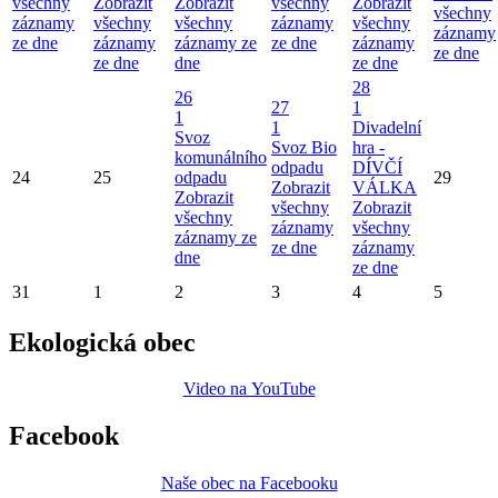
všechny
Zobrazit
Zobrazit
všechny
Zobrazit
všechny
záznamy
všechny
všechny
záznamy
všechny
záznamy
ze dne
záznamy
záznamy ze
ze dne
záznamy
ze dne
ze dne
dne
ze dne
28
26
27
1
1
1
Divadelní
Svoz
Svoz Bio
hra -
komunálního
odpadu
DÍVČÍ
24
25
odpadu
29
Zobrazit
VÁLKA
Zobrazit
všechny
Zobrazit
všechny
záznamy
všechny
záznamy ze
ze dne
záznamy
dne
ze dne
31
1
2
3
4
5
Ekologická obec
Video na YouTube
Facebook
Naše obec na Facebooku