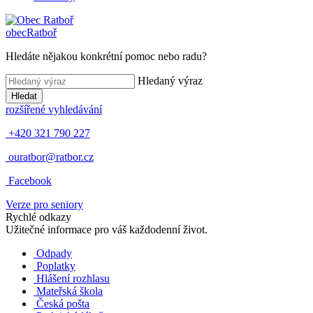
obec
Ratboř
Hledáte nějakou konkrétní pomoc nebo radu?
Hledaný výraz
Hledat
rozšířené vyhledávání
+420 321 790 227
ouratbor@ratbor.cz
Facebook
Verze pro seniory
Rychlé odkazy
Užitečné informace pro váš každodenní život.
Odpady
Poplatky
Hlášení rozhlasu
Mateřská škola
Česká pošta