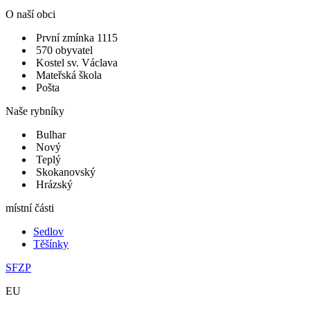
O naší obci
První zmínka 1115
570 obyvatel
Kostel sv. Václava
Mateřská škola
Pošta
Naše rybníky
Bulhar
Nový
Teplý
Skokanovský
Hrázský
místní části
Sedlov
Těšínky
SFZP
EU