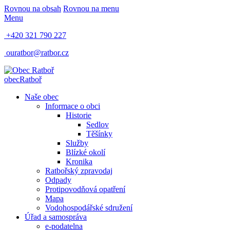
Rovnou na obsah
Rovnou na menu
Menu
+420 321 790 227
ouratbor@ratbor.cz
obec
Ratboř
Naše obec
Informace o obci
Historie
Sedlov
Těšínky
Služby
Blízké okolí
Kronika
Ratbořský zpravodaj
Odpady
Protipovodňová opatření
Mapa
Vodohospodářské sdružení
Úřad a samospráva
e-podatelna