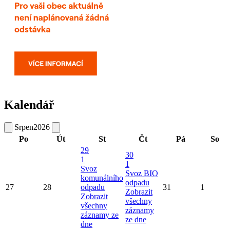
Kalendář
Srpen
2026
Po
Út
St
Čt
Pá
So
29
30
1
1
Svoz
Svoz BIO
komunálního
odpadu
27
28
odpadu
31
1
Zobrazit
Zobrazit
všechny
všechny
záznamy
záznamy ze
ze dne
dne