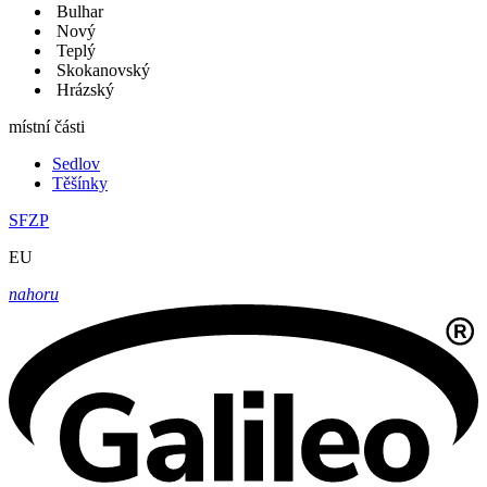
Bulhar
Nový
Teplý
Skokanovský
Hrázský
místní části
Sedlov
Těšínky
SFZP
EU
nahoru