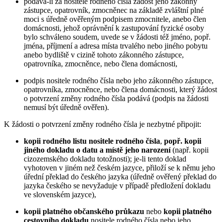
podává-li za nositele rodného čísla žádost jeho zákonný
zástupce, opatrovník, zmocněnec na základě zvláštní plné
moci s úředně ověřeným podpisem zmocnitele, anebo člen
domácnosti, jehož oprávnění k zastupování fyzické osoby
bylo schváleno soudem, uvede se v žádosti též jméno, popř.
jména, příjmení a adresa místa trvalého nebo jiného pobytu
anebo bydliště v cizině tohoto zákonného zástupce,
opatrovníka, zmocněnce, nebo člena domácnosti,
podpis nositele rodného čísla nebo jeho zákonného zástupce,
opatrovníka, zmocněnce, nebo člena domácnosti, který žádost
o potvrzení změny rodného čísla podává (podpis na žádosti
nemusí být úředně ověřen).
K žádosti o potvrzení změny rodného čísla je nezbytné připojit:
kopii rodného listu nositele rodného čísla
,
popř. kopii
jiného dokladu o datu a místě jeho narození
(např. kopii
cizozemského dokladu totožnosti); je-li tento doklad
vyhotoven v jiném než českém jazyce, přiloží se k němu jeho
úřední překlad do českého jazyka (úředně ověřený překlad do
jazyka českého se nevyžaduje v případě předložení dokladu
ve slovenském jazyce),
kopii platného občanského průkazu
nebo
kopii platného
cestovního dokladu
nositele rodného čísla nebo jeho