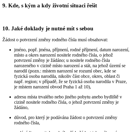
9. Kde, s kým a kdy životní situaci řešit
10. Jaké doklady je nutné mít s sebou
Žádost o potvrzení změny rodného čísla musí obsahovat:
jméno, popř. jména, příjmení, rodné příjmení, datum narození,
místo a okres narození nositele rodného čísla, o jehož
potvrzení změny je žádáno; u nositele rodného čísla
narozeného v cizině místo narození a stát, na jehož území se
narodil (pozn.: místem narození se rozumí obec, kde se
fyzická osoba narodila, nikoliv část obce, okres, oblast či
např. region; v případě, že se fyzická osoba narodila v Praze,
je místem narození obvod Praha 1 až 10),
adresu místa trvalého nebo jiného pobytu anebo bydliště v
cizině nositele rodného čísla, o jehož potvrzení změny je
žádáno,
důvod, pro který je podávána žádost o potvrzení změny
rodného čísla,