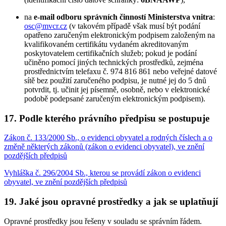
na
e-mail odboru správních činností Ministerstva vnitra
:
osc@mvcr.cz
(v takovém případě však musí být podání
opatřeno zaručeným elektronickým podpisem založeným na
kvalifikovaném certifikátu vydaném akreditovaným
poskytovatelem certifikačních služeb; pokud je podání
učiněno pomocí jiných technických prostředků, zejména
prostřednictvím telefaxu č. 974 816 861 nebo veřejné datové
sítě bez použití zaručeného podpisu, je nutné jej do 5 dnů
potvrdit, tj. učinit jej písemně, osobně, nebo v elektronické
podobě podepsané zaručeným elektronickým podpisem).
17. Podle kterého právního předpisu se postupuje
Zákon č. 133/2000 Sb., o evidenci obyvatel a rodných číslech a o
změně některých zákonů (zákon o evidenci obyvatel), ve znění
pozdějších předpisů
Vyhláška č. 296/2004 Sb., kterou se provádí zákon o evidenci
obyvatel, ve znění pozdějších předpisů
19. Jaké jsou opravné prostředky a jak se uplatňují
Opravné prostředky jsou řešeny v souladu se správním řádem.