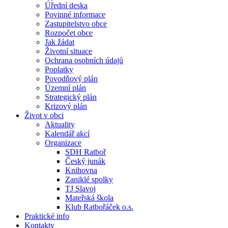
Úřední deska
Povinné informace
Zastupitelstvo obce
Rozpočet obce
Jak žádat
Životní situace
Ochrana osobních údajů
Poplatky
Povodňový plán
Územní plán
Strategický plán
Krizový plán
Život v obci
Aktuality
Kalendář akcí
Organizace
SDH Ratboř
Český junák
Knihovna
Zaniklé spolky
TJ Slavoj
Mateřská škola
Klub Ratbořáček o.s.
Praktické info
Kontakty