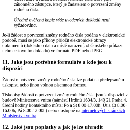
zákonného zástupce, který je žadatelem o potvrzení změny
rodného čísla.
Úředně ověřená kopie výše uvedených dokladů není
vyžadována
.
Je-li žádost o potvrzení změny rodného čísla podána v elektronické
podobě, musí se jako přílohy přiložit elektronické obrazy
dokumentů (dokladu o datu a místě narození, občanského průkazu
nebo cestovního dokladu) ve formátu PDF nebo JPEG.
11. Jaké jsou potřebné formuláře a kde jsou k
dispozici
Žádost o potvrzení změny rodného čísla lze podat na předepsaném
tiskopisu nebo jinou volnou písemnou formou.
Tiskopisy žádostí o potvrzení změny rodného čísla jsou k dispozici v
budově Ministerstva vnitra (náměstí Hrdinů 1634/3, 140 21 Praha 4,
úřední hodiny kontaktního místa: Po a St 8.00-17.00h, Út a Čt 8.00-
16.00h, Pá 8.00-12.00h) nebo dostupné na
internetových stránkách
Ministerstva vnitra
.
12. Jaké jsou poplatky a jak je lze uhradit