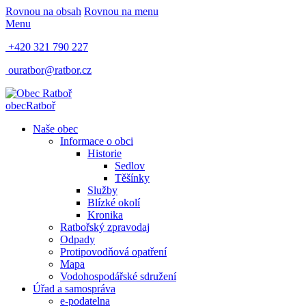
Rovnou na obsah
Rovnou na menu
Menu
+420 321 790 227
ouratbor@ratbor.cz
obec
Ratboř
Naše obec
Informace o obci
Historie
Sedlov
Těšínky
Služby
Blízké okolí
Kronika
Ratbořský zpravodaj
Odpady
Protipovodňová opatření
Mapa
Vodohospodářské sdružení
Úřad a samospráva
e-podatelna