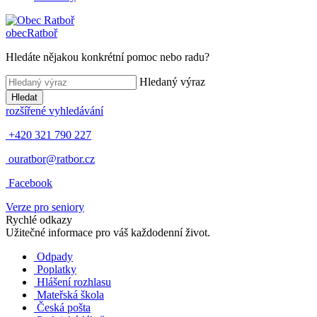
obec
Ratboř
Hledáte nějakou konkrétní pomoc nebo radu?
Hledaný výraz
Hledat
rozšířené vyhledávání
+420 321 790 227
ouratbor@ratbor.cz
Facebook
Verze pro seniory
Rychlé odkazy
Užitečné informace pro váš každodenní život.
Odpady
Poplatky
Hlášení rozhlasu
Mateřská škola
Česká pošta