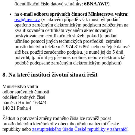
(identifikační číslo datové schránky:
6BNAAWP
),
na
e-mail odboru správních činností Ministerstva vnitra
:
osc@mvcr.cz
(v takovém případě však musí být podání
opatřeno zaručeným elektronickým podpisem založeným na
kvalifikovaném certifikátu vydaném akreditovaným
poskytovatelem certifikačních služeb; pokud je podání
učiněno pomocí jiných technických prostředků, zejména
prostřednictvím telefaxu č. 974 816 861 nebo veřejné datové
sítě bez použití zaručeného podpisu, je nutné jej do 5 dnů
potvrdit, tj. učinit jej písemně, osobně, nebo v elektronické
podobě podepsané zaručeným elektronickým podpisem).
8. Na které instituci životní situaci řešit
Ministerstvo vnitra
odbor správních činností
oddělení rodných čísel
náměstí Hrdinů 1634/3
140 21 Praha 4
Žádost o potvrzení změny rodného čísla lze rovněž podat
prostřednictvím kteréhokoliv obecního úřadu na území České
republiky nebo
zastupitelského úřadu České republiky v zahraničí
.