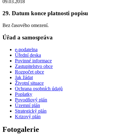
09.03.2018
29. Datum konce platnosti popisu
Bez časového omezení.
Úřad a samospráva
e-podatelna
Úřední deska
Povinné informace
Zastupitelstvo obce
Rozpočet obce
Jak žádat
Životní situace
Ochrana osobních údajů
Poplatky
Povodňový plán
Územní plán
Strategický plán
Krizový plán
Fotogalerie