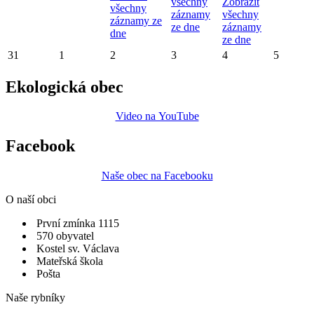
všechny
Zobrazit
všechny
záznamy
všechny
záznamy ze
ze dne
záznamy
dne
ze dne
31
1
2
3
4
5
Ekologická obec
Video na YouTube
Facebook
Naše obec na Facebooku
O naší obci
První zmínka 1115
570 obyvatel
Kostel sv. Václava
Mateřská škola
Pošta
Naše rybníky