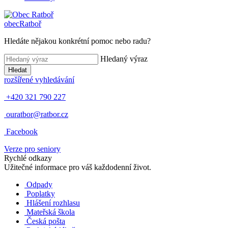
obec
Ratboř
Hledáte nějakou konkrétní pomoc nebo radu?
Hledaný výraz
Hledat
rozšířené vyhledávání
+420 321 790 227
ouratbor@ratbor.cz
Facebook
Verze pro seniory
Rychlé odkazy
Užitečné informace pro váš každodenní život.
Odpady
Poplatky
Hlášení rozhlasu
Mateřská škola
Česká pošta