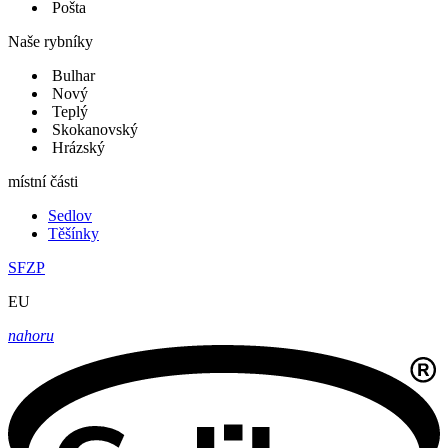
Pošta
Naše rybníky
Bulhar
Nový
Teplý
Skokanovský
Hrázský
místní části
Sedlov
Těšínky
SFZP
EU
nahoru