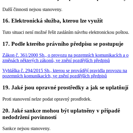
Další činnosti nejsou stanoveny.
16. Elektronická služba, kterou lze využít
Tuto situaci není možné řešit zasláním návrhu elektronickou poštou.
17. Podle kterého právního předpisu se postupuje
Zákon č. 361/2000 Sb., o provozu na pozemních komunikacích a o
změnách některých zákonů, ve znění pozdějších předpisů
Vyhláška č. 294/2015 Sb., kterou se provádějí pravidla provozu na
pozemních komunikacích, ve znění pozdějších předpisů
19. Jaké jsou opravné prostředky a jak se uplatňují
Proti stanovení nelze podat opravný prostředek.
20. Jaké sankce mohou být uplatněny v případě
nedodržení povinností
Sankce nejsou stanoveny.