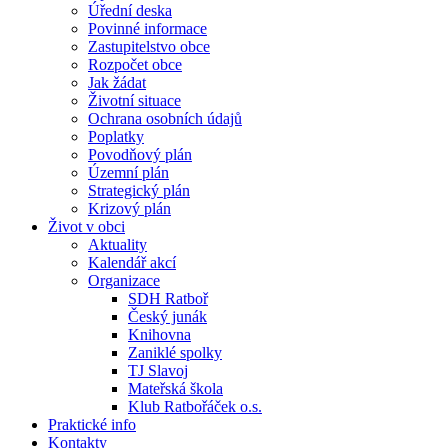
Úřední deska
Povinné informace
Zastupitelstvo obce
Rozpočet obce
Jak žádat
Životní situace
Ochrana osobních údajů
Poplatky
Povodňový plán
Územní plán
Strategický plán
Krizový plán
Život v obci
Aktuality
Kalendář akcí
Organizace
SDH Ratboř
Český junák
Knihovna
Zaniklé spolky
TJ Slavoj
Mateřská škola
Klub Ratbořáček o.s.
Praktické info
Kontakty