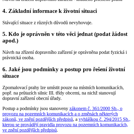
4. Základní informace k životní situaci
Stávající situace z různých důvodů nevyhovuje.
5. Kdo je oprávněn v této věci jednat (podat žádost
apod.)
Návrh na zřízení dopravního zařízení je oprávněna podat fyzická i
právnická osoba.
6. Jaké jsou podmínky a postup pro řešení životní
situace
Zpomalovací prahy lze umístit pouze na místních komunikacích,
popř. na průtazích silnic III. třídy obcemi, na nichž stanovují
dopravní zařízení obecní úřady.
Postup a podmínky jsou stanoveny
zákonem č. 361/2000 Sb., o
provozu na pozemních komunikacích a o změnách některých
zákonů, ve znění pozdějších předpisů
, a
vyhláškou č. 294/2015 Sb.,
kterou se provádějí pravidla provozu na pozemních komunikacích,
ve znění pozdějších předpisů
.