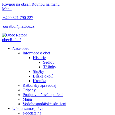
Rovnou na obsah
Rovnou na menu
Menu
+420 321 790 227
ouratbor@ratbor.cz
obec
Ratboř
Naše obec
Informace o obci
Historie
Sedlov
Těšínky
Služby
Blízké okolí
Kronika
Ratbořský zpravodaj
Odpady
Protipovodňová opatření
Mapa
Vodohospodářské sdružení
Úřad a samospráva
e-podatelna