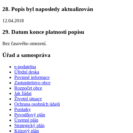
28. Popis byl naposledy aktualizován
12.04.2018
29. Datum konce platnosti popisu
Bez časového omezení.
Úřad a samospráva
e-podatelna
Úřední deska
Povinné informace
Zastupitelstvo obce
Rozpočet obce
Jak žádat
Životní situace
Ochrana osobních údajů
Poplatky
Povodňový plán
Územní plán
Strategický plán
Krizový plán