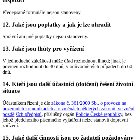
dispozici
Předepsané formuláře nejsou stanoveny.
12. Jaké jsou poplatky a jak je lze uhradit
Správní ani jiné poplatky nejsou stanoveny.
13. Jaké jsou lhůty pro vyřízení
V jednoduché záležitosti může úřad rozhodnout ihned; jinak je
povinen rozhodnout do 30 dnů, v odůvodněných případech do 60
dnů.
14. Kteří jsou další účastníci (dotčení) řešení životní
situace
Účastníkem řízení je dle
zákona č. 361/2000 Sb., o provozu na
pozemních komunikacích a o změnách některých zákonů, ve znění
pozdějších předpisů
, příslušný orgán
Policie České republiky
, bez
jehož předchozího písemného vyjádření nelze stanovit dopravní
zařízení.
15. Jaké další činnosti jsou po žadateli požadovány