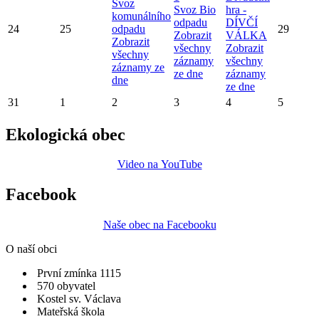
Svoz
Svoz Bio
hra -
komunálního
odpadu
DÍVČÍ
24
25
odpadu
29
Zobrazit
VÁLKA
Zobrazit
všechny
Zobrazit
všechny
záznamy
všechny
záznamy ze
ze dne
záznamy
dne
ze dne
31
1
2
3
4
5
Ekologická obec
Video na YouTube
Facebook
Naše obec na Facebooku
O naší obci
První zmínka 1115
570 obyvatel
Kostel sv. Václava
Mateřská škola