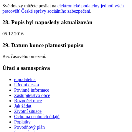
Své dotazy můžete posílat na
elektronické podatelny jednotlivých
pracovišť České správy sociálního zabezpečení
.
28. Popis byl naposledy aktualizován
05.12.2016
29. Datum konce platnosti popisu
Bez časového omezení.
Úřad a samospráva
e-podatelna
Úřední deska
Povinné informace
Zastupitelstvo obce
Rozpočet obce
Jak žádat
Životní situace
Ochrana osobních údajů
Poplatky
Povodňový plán