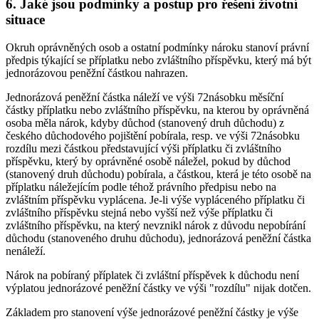
6. Jaké jsou podmínky a postup pro řešení životní
situace
Okruh oprávněných osob a ostatní podmínky nároku stanoví právní
předpis týkající se příplatku nebo zvláštního příspěvku, který má být
jednorázovou peněžní částkou nahrazen.
Jednorázová peněžní částka náleží ve výši 72násobku měsíční
částky příplatku nebo zvláštního příspěvku, na kterou by oprávněná
osoba měla nárok, kdyby důchod (stanovený druh důchodu) z
českého důchodového pojištění pobírala, resp. ve výši 72násobku
rozdílu mezi částkou představující výši příplatku či zvláštního
příspěvku, který by oprávněné osobě náležel, pokud by důchod
(stanovený druh důchodu) pobírala, a částkou, která je této osobě na
příplatku náležejícím podle téhož právního předpisu nebo na
zvláštním příspěvku vyplácena. Je-li výše vypláceného příplatku či
zvláštního příspěvku stejná nebo vyšší než výše příplatku či
zvláštního příspěvku, na který nevznikl nárok z důvodu nepobírání
důchodu (stanoveného druhu důchodu), jednorázová peněžní částka
nenáleží.
Nárok na pobíraný příplatek či zvláštní příspěvek k důchodu není
výplatou jednorázové peněžní částky ve výši "rozdílu" nijak dotčen.
Základem pro stanovení výše jednorázové peněžní částky je výše