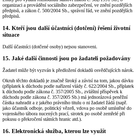
organizaci a provádění sociálního zabezpečení, ve znění pozdějších
předpisů, a zákon č. 500/2004 Sb., správní řád, ve znění pozdějších
předpisů.
14. Kteří jsou další účastníci (dotčení) řešení životní
situace
Další účastníci (dotčené osoby) nejsou stanoveni.
15. Jaké další činnosti jsou po žadateli požadovány
Žadatel může být vyzván k předložení dokladů osvědčujících nárok.
Okruh těchto dokladů je značně široký a závisí na tom, jakou dávku
(příplatek k důchodu podle nařízení vlády č. 622/2004 Sb., příplatek
k důchodu podle zákona č. 357/2005 Sb., zvláštní příspěvek k
důchodu podle zákona č. 357/2005 Sb.) má jednorázová peněžní
částka nahradit a z jakého právního titulu o ni žadatel žádá (např.
jako účastník odboje, politický vězeň, vdova po osobě umístěné do
vojenského tábora nucených prací, sirotek po osobě zemřelé při
pokusu o překročení státních hranic atd.).
16. Elektronická služba, kterou lze využít