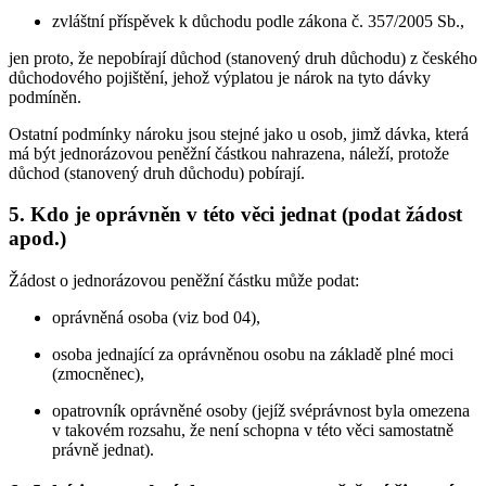
zvláštní příspěvek k důchodu podle zákona č. 357/2005 Sb.,
jen proto, že nepobírají důchod (stanovený druh důchodu) z českého
důchodového pojištění, jehož výplatou je nárok na tyto dávky
podmíněn.
Ostatní podmínky nároku jsou stejné jako u osob, jimž dávka, která
má být jednorázovou peněžní částkou nahrazena, náleží, protože
důchod (stanovený druh důchodu) pobírají.
5. Kdo je oprávněn v této věci jednat (podat žádost
apod.)
Žádost o jednorázovou peněžní částku může podat:
oprávněná osoba (viz bod 04),
osoba jednající za oprávněnou osobu na základě plné moci
(zmocněnec),
opatrovník oprávněné osoby (jejíž svéprávnost byla omezena
v takovém rozsahu, že není schopna v této věci samostatně
právně jednat).