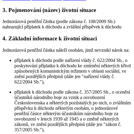
3. Pojmenování (název) životní situace
Jednorázová peněžní částka (podle zákona č. 108/2009 Sb.)
nahrazující příplatek k důchodu a zvláštní příspěvek k důchodu
4. Základní informace k životní situaci
Jednorázová peněžní částka náleží osobám, jimž nevznikl nárok na:
příplatek k důchodu podle nařízení vlády č. 622/2004 Sb., o
poskytování příplatku k důchodu ke zmírnění některých křivd
způsobených komunistickým režimem v oblasti sociální, ve
znění pozdějších předpisů (dále jen "nařízení vlády č.
622/2004 Sb."),
příplatek k důchodu podle zákona č. 357/2005 Sb., o ocenění
účastníků národního boje za vznik a osvobození
Československa a některých pozůstalých po nich, o zvláštním
příspěvku k důchodu některým osobám, o jednorázové
peněžní částce některým účastníkům národního boje za
osvobození v letech 1939 až 1945 a o změně některých
zákonů, ve znění pozdějších předpisů (dále jen "zákon č.
357/2005 Sb."),