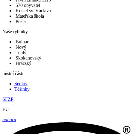
570 obyvatel
Kostel sv. Václava
Mateřská škola
Pošta
Naše rybníky
Bulhar
Nový
Teplý
Skokanovský
Hrázský
místní části
Sedlov
Těšínky
SFZP
EU
nahoru