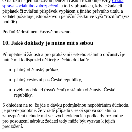
O nároku na jednorázovou peněžní částku rozhoduje vždy
Česká
správa sociálního zabezpečení
, a to i v případech, kdy je žadateli
příplatek či zvláštní příspěvek vyplácen z jiného právního titulu a
žadatel požaduje jednorázovou peněžní částku ve výši "rozdílu" (viz
bod 06).
Podání žádosti není časově omezeno.
10. Jaké doklady je nutné mít s sebou
Při uplatnění žádosti a pro prokázání českého státního občanství je
nutné mít k dispozici některý z těchto dokladů:
platný občanský průkaz,
platný cestovní pas České republiky,
ověřený doklad (osvědčení) o státním občanství České
republiky.
S ohledem na to, že jde o dávku podmíněnou nepobíráním důchodu,
je pravděpodobné, že v řadě případů Česká správa sociálního
zabezpečení nebude mít ve svých evidencích podklady rozhodné
pro posouzení nároku; žadatel tedy může být vyzván k jejich
předložení.