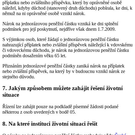
příplatku nebo zvláštního příspěvku, který by oprávněné osobě
náležel, kdyby důchod (stanovený druh důchodu) pobírala, ke dni, k
němuž na ni oprávněné osobě vznikl nárok.
Nárok na jednorázovou peněžní částku vzniká ke dni splnění
podmínek pro její poskytnutí, nejdříve však dnem 1.7.2009.
S výjimkou osob, které žádají o jednorázovou peněžní částku
nahrazující příplatek nebo zvláštní příspěvek náležející k vdovskému
či vdoveckému důchodu, je nárok na jednorázovou peněžní částku
podmíněn dosažením věku 65 let.
Přiznáním jednorázové peněžní částky zaniká nárok na příplatek
nebo zvláštní příspěvek, na který by v budoucnu vznikl nárok ze
stejného důvodu.
7. Jakým způsobem můžete zahájit řešení životní
situace
Řízení lze zahájit pouze na podkladě písemné žádosti podané
některou z osob uvedených v bodě 05.
8. Na které instituci životní situaci řešit