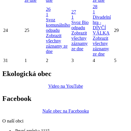
ze dne
dne
ze dne
28
26
27
1
1
1
Divadelní
Svoz
Svoz Bio
hra -
komunálního
odpadu
DÍVČÍ
24
25
odpadu
29
Zobrazit
VÁLKA
Zobrazit
všechny
Zobrazit
všechny
záznamy
všechny
záznamy ze
ze dne
záznamy
dne
ze dne
31
1
2
3
4
5
Ekologická obec
Video na YouTube
Facebook
Naše obec na Facebooku
O naší obci
První zmínka 1115