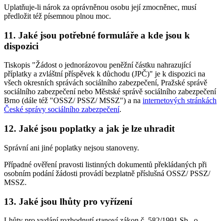
Uplatňuje-li nárok za oprávněnou osobu její zmocněnec, musí
předložit též písemnou plnou moc.
11. Jaké jsou potřebné formuláře a kde jsou k
dispozici
Tiskopis "Žádost o jednorázovou peněžní částku nahrazující
příplatky a zvláštní příspěvek k důchodu (JPČ)" je k dispozici na
všech okresních správách sociálního zabezpečení, Pražské správě
sociálního zabezpečení nebo Městské správě sociálního zabezpečení
Brno (dále též "OSSZ/ PSSZ/ MSSZ") a na
internetových stránkách
České správy sociálního zabezpečení
.
12. Jaké jsou poplatky a jak je lze uhradit
Správní ani jiné poplatky nejsou stanoveny.
Případné ověření pravosti listinných dokumentů překládaných při
osobním podání žádosti provádí bezplatně příslušná OSSZ/ PSSZ/
MSSZ.
13. Jaké jsou lhůty pro vyřízení
Lhůty pro vydání rozhodnutí stanoví zákon č. 582/1991 Sb., o