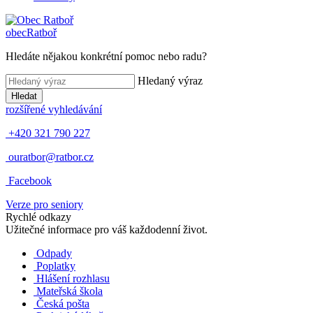
obec
Ratboř
Hledáte nějakou konkrétní pomoc nebo radu?
Hledaný výraz
Hledat
rozšířené vyhledávání
+420 321 790 227
ouratbor@ratbor.cz
Facebook
Verze pro seniory
Rychlé odkazy
Užitečné informace pro váš každodenní život.
Odpady
Poplatky
Hlášení rozhlasu
Mateřská škola
Česká pošta