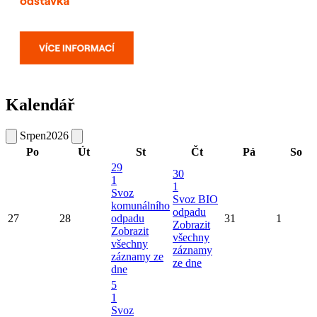
Kalendář
Srpen
2026
Po
Út
St
Čt
Pá
So
29
30
1
1
Svoz
Svoz BIO
komunálního
odpadu
27
28
odpadu
31
1
Zobrazit
Zobrazit
všechny
všechny
záznamy
záznamy ze
ze dne
dne
5
1
Svoz