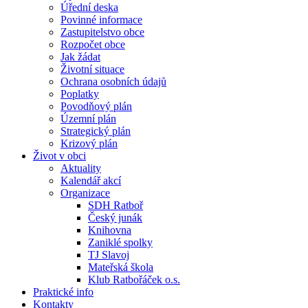
Úřední deska
Povinné informace
Zastupitelstvo obce
Rozpočet obce
Jak žádat
Životní situace
Ochrana osobních údajů
Poplatky
Povodňový plán
Územní plán
Strategický plán
Krizový plán
Život v obci
Aktuality
Kalendář akcí
Organizace
SDH Ratboř
Český junák
Knihovna
Zaniklé spolky
TJ Slavoj
Mateřská škola
Klub Ratbořáček o.s.
Praktické info
Kontakty