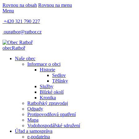
Rovnou na obsah
Rovnou na menu
Menu
+420 321 790 227
ouratbor@ratbor.cz
obec
Ratboř
Naše obec
Informace o obci
Historie
Sedlov
Těšínky
Služby
Blízké okolí
Kronika
Ratbořský zpravodaj
Odpady
Protipovodňová opatření
Mapa
Vodohospodářské sdružení
Úřad a samospráva
e-podatelna