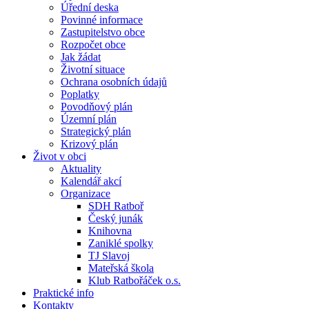
Úřední deska
Povinné informace
Zastupitelstvo obce
Rozpočet obce
Jak žádat
Životní situace
Ochrana osobních údajů
Poplatky
Povodňový plán
Územní plán
Strategický plán
Krizový plán
Život v obci
Aktuality
Kalendář akcí
Organizace
SDH Ratboř
Český junák
Knihovna
Zaniklé spolky
TJ Slavoj
Mateřská škola
Klub Ratbořáček o.s.
Praktické info
Kontakty