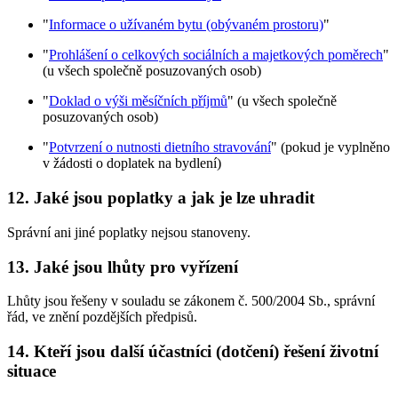
"
Informace o užívaném bytu (obývaném prostoru)
"
"
Prohlášení o celkových sociálních a majetkových poměrech
"
(u všech společně posuzovaných osob)
"
Doklad o výši měsíčních příjmů
" (u všech společně
posuzovaných osob)
"
Potvrzení o nutnosti dietního stravování
" (pokud je vyplněno
v žádosti o doplatek na bydlení)
12. Jaké jsou poplatky a jak je lze uhradit
Správní ani jiné poplatky nejsou stanoveny.
13. Jaké jsou lhůty pro vyřízení
Lhůty jsou řešeny v souladu se zákonem č. 500/2004 Sb., správní
řád, ve znění pozdějších předpisů.
14. Kteří jsou další účastníci (dotčení) řešení životní
situace