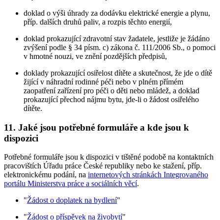
doklad o výši úhrady za dodávku elektrické energie a plynu,
příp. dalších druhů paliv, a rozpis těchto energií,
doklad prokazující zdravotní stav žadatele, jestliže je žádáno
zvýšení podle § 34 písm. c) zákona č. 111/2006 Sb., o pomoci
v hmotné nouzi, ve znění pozdějších předpisů,
doklady prokazující osiřelost dítěte a skutečnost, že jde o dítě
žijící v náhradní rodinné péči nebo v plném přímém
zaopatření zařízení pro péči o děti nebo mládež, a doklad
prokazující přechod nájmu bytu, jde-li o žádost osiřelého
dítěte.
11. Jaké jsou potřebné formuláře a kde jsou k
dispozici
Potřebné formuláře jsou k dispozici v tištěné podobě na kontaktních
pracovištích Úřadu práce České republiky nebo ke stažení, příp.
elektronickému podání, na
internetových stránkách Integrovaného
portálu Ministerstva práce a sociálních věcí
.
"
Žádost o doplatek na bydlení
"
"
Žádost o příspěvek na živobytí
"