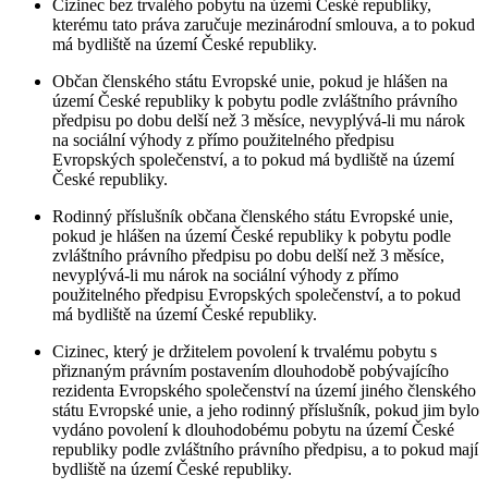
Cizinec bez trvalého pobytu na území České republiky,
kterému tato práva zaručuje mezinárodní smlouva, a to pokud
má bydliště na území České republiky.
Občan členského státu Evropské unie, pokud je hlášen na
území České republiky k pobytu podle zvláštního právního
předpisu po dobu delší než 3 měsíce, nevyplývá-li mu nárok
na sociální výhody z přímo použitelného předpisu
Evropských společenství, a to pokud má bydliště na území
České republiky.
Rodinný příslušník občana členského státu Evropské unie,
pokud je hlášen na území České republiky k pobytu podle
zvláštního právního předpisu po dobu delší než 3 měsíce,
nevyplývá-li mu nárok na sociální výhody z přímo
použitelného předpisu Evropských společenství, a to pokud
má bydliště na území České republiky.
Cizinec, který je držitelem povolení k trvalému pobytu s
přiznaným právním postavením dlouhodobě pobývajícího
rezidenta Evropského společenství na území jiného členského
státu Evropské unie, a jeho rodinný příslušník, pokud jim bylo
vydáno povolení k dlouhodobému pobytu na území České
republiky podle zvláštního právního předpisu, a to pokud mají
bydliště na území České republiky.