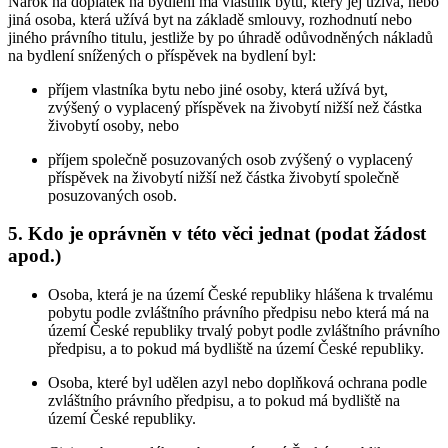
Nárok na doplatek na bydlení má vlastník bytu, který jej užívá, nebo
jiná osoba, která užívá byt na základě smlouvy, rozhodnutí nebo
jiného právního titulu, jestliže by po úhradě odůvodněných nákladů
na bydlení snížených o příspěvek na bydlení byl:
příjem vlastníka bytu nebo jiné osoby, která užívá byt,
zvýšený o vyplacený příspěvek na živobytí nižší než částka
živobytí osoby, nebo
příjem společně posuzovaných osob zvýšený o vyplacený
příspěvek na živobytí nižší než částka živobytí společně
posuzovaných osob.
5. Kdo je oprávněn v této věci jednat (podat žádost
apod.)
Osoba, která je na území České republiky hlášena k trvalému
pobytu podle zvláštního právního předpisu nebo která má na
území České republiky trvalý pobyt podle zvláštního právního
předpisu, a to pokud má bydliště na území České republiky.
Osoba, které byl udělen azyl nebo doplňková ochrana podle
zvláštního právního předpisu, a to pokud má bydliště na
území České republiky.