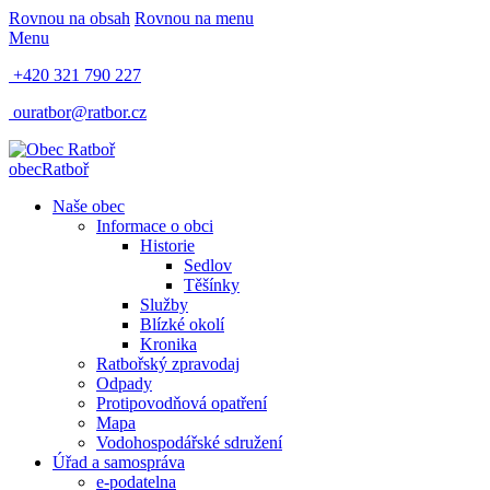
Rovnou na obsah
Rovnou na menu
Menu
+420 321 790 227
ouratbor@ratbor.cz
obec
Ratboř
Naše obec
Informace o obci
Historie
Sedlov
Těšínky
Služby
Blízké okolí
Kronika
Ratbořský zpravodaj
Odpady
Protipovodňová opatření
Mapa
Vodohospodářské sdružení
Úřad a samospráva
e-podatelna