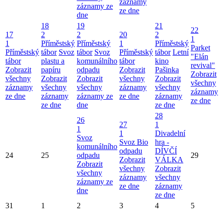
záznamy
záznamy ze
ze dne
dne
18
19
21
22
17
2
2
20
2
1
1
Příměstský
Příměstský
1
Příměstský
Parket
Příměstský
tábor
Svoz
tábor
Svoz
Příměstský
tábor
Letní
"Elán
tábor
plastu a
komunálního
tábor
kino
revival"
Zobrazit
papíru
odpadu
Zobrazit
Pašinka
Zobrazit
všechny
Zobrazit
Zobrazit
všechny
Zobrazit
všechny
záznamy
všechny
všechny
záznamy
všechny
záznamy
ze dne
záznamy
záznamy ze
ze dne
záznamy
ze dne
ze dne
dne
ze dne
28
26
27
1
1
1
Divadelní
Svoz
Svoz Bio
hra -
komunálního
odpadu
DÍVČÍ
24
25
odpadu
29
Zobrazit
VÁLKA
Zobrazit
všechny
Zobrazit
všechny
záznamy
všechny
záznamy ze
ze dne
záznamy
dne
ze dne
31
1
2
3
4
5