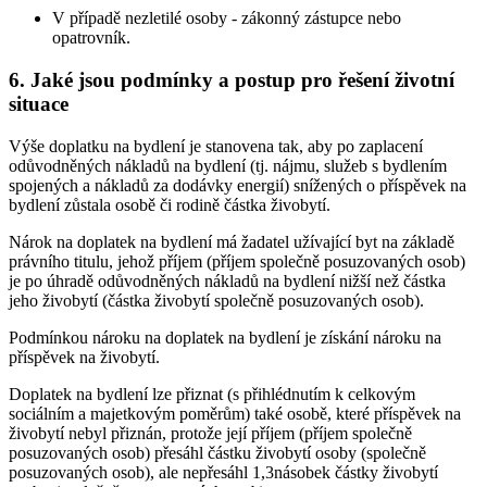
V případě nezletilé osoby - zákonný zástupce nebo
opatrovník.
6. Jaké jsou podmínky a postup pro řešení životní
situace
Výše doplatku na bydlení je stanovena tak, aby po zaplacení
odůvodněných nákladů na bydlení (tj. nájmu, služeb s bydlením
spojených a nákladů za dodávky energií) snížených o příspěvek na
bydlení zůstala osobě či rodině částka živobytí.
Nárok na doplatek na bydlení má žadatel užívající byt na základě
právního titulu, jehož příjem (příjem společně posuzovaných osob)
je po úhradě odůvodněných nákladů na bydlení nižší než částka
jeho živobytí (částka živobytí společně posuzovaných osob).
Podmínkou nároku na doplatek na bydlení je získání nároku na
příspěvek na živobytí.
Doplatek na bydlení lze přiznat (s přihlédnutím k celkovým
sociálním a majetkovým poměrům) také osobě, které příspěvek na
živobytí nebyl přiznán, protože její příjem (příjem společně
posuzovaných osob) přesáhl částku živobytí osoby (společně
posuzovaných osob), ale nepřesáhl 1,3násobek částky živobytí