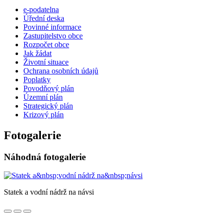
e-podatelna
Úřední deska
Povinné informace
Zastupitelstvo obce
Rozpočet obce
Jak žádat
Životní situace
Ochrana osobních údajů
Poplatky
Povodňový plán
Územní plán
Strategický plán
Krizový plán
Fotogalerie
Náhodná fotogalerie
Statek a vodní nádrž na návsi