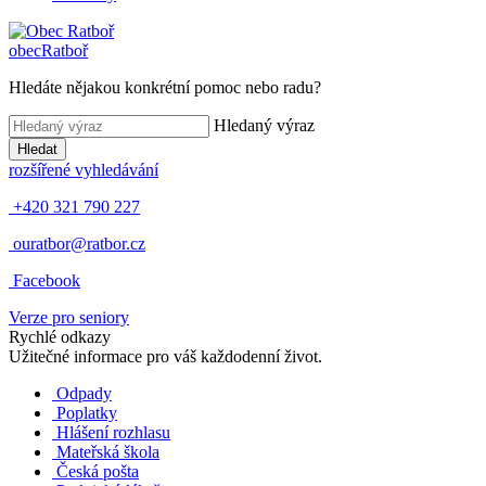
obec
Ratboř
Hledáte nějakou konkrétní pomoc nebo radu?
Hledaný výraz
Hledat
rozšířené vyhledávání
+420 321 790 227
ouratbor@ratbor.cz
Facebook
Verze pro seniory
Rychlé odkazy
Užitečné informace pro váš každodenní život.
Odpady
Poplatky
Hlášení rozhlasu
Mateřská škola
Česká pošta