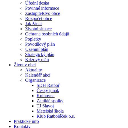
Úřední deska
Povinné informace
Zastupitelstvo obce
Rozpočet obce
Jak žádat
Životní situace
Ochrana osobních údajů
Poplatky
Povodňový plán
Územní plán
Strategický plán
Krizový plán
Život v obci
Aktuality
Kalendář akcí
Organizace
SDH Ratboř
Český junák
Knihovna
Zaniklé spolky
TJ Slavoj
Mateřská škola
Klub Ratbořáček o.s.
Praktické info
Kontakty