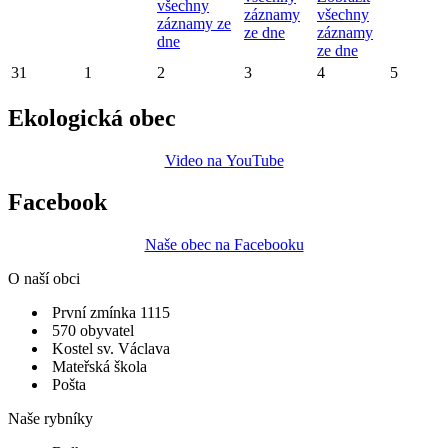
všechny
záznamy
všechny
záznamy ze
ze dne
záznamy
dne
ze dne
31
1
2
3
4
5
Ekologická obec
Video na YouTube
Facebook
Naše obec na Facebooku
O naší obci
První zmínka 1115
570 obyvatel
Kostel sv. Václava
Mateřská škola
Pošta
Naše rybníky