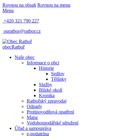
Rovnou na obsah
Rovnou na menu
Menu
+420 321 790 227
ouratbor@ratbor.cz
obec
Ratboř
Naše obec
Informace o obci
Historie
Sedlov
Těšínky
Služby
Blízké okolí
Kronika
Ratbořský zpravodaj
Odpady
Protipovodňová opatření
Mapa
Vodohospodářské sdružení
Úřad a samospráva
e-podatelna